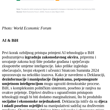
Photo: World Economic Forum
AI & BiH
Prvi korak ozbiljnog pristupa primjeni AI tehnologija u BiH
podrazumjeva
izgradnju zakonodavnog okvira
, pripremu i
usvajanje zakona koji štite podatke građana i sprječavaju
zloupotrebe umjetne inteligencije. Iako prilike izgledaju
obećavajuće, brojni eksperti i učesnici Stratcom Summita 2024
upozoravaju na nekoliko izazova. Kako je navedeno u Deklaraciji,
dezinformacije i manipulacije činjenicama, potpomognute
umjetnom inteligencijom
mogu ugroziti demokratske procese.
BiH, s kompleksnim političkim sistemom, posebno je ranjiva na
ovakve prijetnje. Dijelovi društva s ograničenim pristupom
tehnologiji mogli bi biti dodatno marginalizirani, što bi produbilo
socijalne i ekonomske nejednakosti
. Deklaracija ističe da su
djeca
i mladi posebno osjetljivi
na manipulativni sadržaj na društvenim