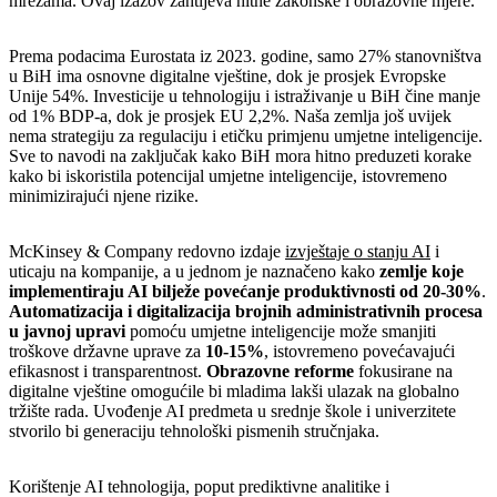
mrežama. Ovaj izazov zahtijeva hitne zakonske i obrazovne mjere.
Prema podacima Eurostata iz 2023. godine, samo 27% stanovništva
u BiH ima osnovne digitalne vještine, dok je prosjek Evropske
Unije 54%. Investicije u tehnologiju i istraživanje u BiH čine manje
od 1% BDP-a, dok je prosjek EU 2,2%. Naša zemlja još uvijek
nema strategiju za regulaciju i etičku primjenu umjetne inteligencije.
Sve to navodi na zaključak kako BiH mora hitno preduzeti korake
kako bi iskoristila potencijal umjetne inteligencije, istovremeno
minimizirajući njene rizike.
McKinsey & Company redovno izdaje
izvještaje o stanju AI
i
uticaju na kompanije, a u jednom je naznačeno kako
zemlje koje
implementiraju AI bilježe povećanje produktivnosti od 20-30%
.
Automatizacija i digitalizacija brojnih administrativnih procesa
u javnoj upravi
pomoću umjetne inteligencije može smanjiti
troškove državne uprave za
10-15%
, istovremeno povećavajući
efikasnost i transparentnost.
Obrazovne reforme
fokusirane na
digitalne vještine omogućile bi mladima lakši ulazak na globalno
tržište rada. Uvođenje AI predmeta u srednje škole i univerzitete
stvorilo bi generaciju tehnološki pismenih stručnjaka.
Korištenje AI tehnologija, poput prediktivne analitike i