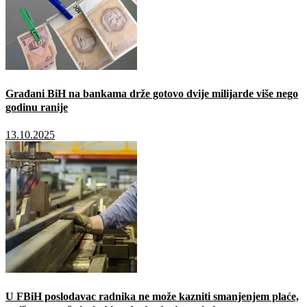
Građani BiH na bankama drže gotovo dvije milijarde više nego
godinu ranije
13.10.2025
U FBiH poslodavac radnika ne može kazniti smanjenjem plaće,