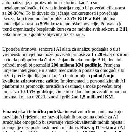
automatizacije, u proizvodnim sektorima kao što su
metaloprerađivačka i drvna industrija moglo bi povećati efikasnost
za
20-30%
. To bi dovelo do jačanja konkuretnosti i povećanja
izvoza, koji trenutno čini približno
35% BDP-a BiH
, ali ima
potencijal za rast na
50%
kroz tehnološke inovacije. Pohvalan je
trend organizacije besplatnih kurseva za radnike svih sektora u BiH,
kako bi se prilagodili zahtjevima tržišta rada.
Upotreba dronova, senzora i AI alata za analizu podataka o tlu i
vremenskim uvjetima može povećati prinose za
15-20%
. S obzirom
na to da poljoprivreda čini značajan dio ekonomije BiH, dodatni
prihodi mogli bi premašiti
200 miliona KM godišnje
. Primjena
umjetne inteligencije u analizi medicinskih podataka omogućila bi
bržu i precizniju dijagnostiku, što bi doprinijelo
poboljšanju
kvaliteta zdravstvene zaštite
. Implementacija personaliziranih AI
platformi za promociju turističkih destinacija može povećati broj
turista za
10-15% godišnje
, čime bi se dodatno povećali prihodi od
turizma, koji su u 2023. iznosili približno
1,5 milijardi KM
.
Finansijska i tehnička podrška
inovativnim kompanijama koje
razvijaju AI rješenja, uz razvoj lokalnih programa obuke za AI
stručnjake omogućio bi stvaranje visokokvalitetnih radnih mjesta i
smanjenje nezaposlenosti među mladima.
Razvoj IT sektora i AI