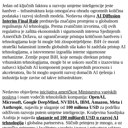
Jedan od ključnih faktora u razvoju umjetne inteligencije jeste
hardver – infrastruktura koja omogućava obradu ogromnih količina
podataka i razvoj složenih modela. Nedavna objava
AI Diffusion
Interim Final Rule
predstavlja značajnu promjenu u globalnom
regulisanju AI tehnologija. Prema zvaničnim izvorima, cilj ovih
regulativa je zaštita ekonomskih i sigurnosnih interesa Sjedinjenih
Američkih Država, uz ograničavanje pristupa kritičnom hardveru i
tehnologijama koje bi mogle biti zloupotrijebljene. BiH će morati
strateški balansirati između globalnih sila kako bi zadržala pristup AI
tehnologijama, a istovremeno izgradila interne sigurnosne
mehanizme. Zemlje poput BiH, koje nemaju direktan pristup
vrhunskim tehnologijama, mogle bi se uskoro suočiti s izazovima u
nabavci ključnih AI komponenti poput naprednih procesora i
akceleratora, što bi moglo usporiti razvoj domaćih AI rješenja i
industrija koje zavise od takve infrastrukture.
Nedavno objavljena
inicijativa američkog Ministarstva vanjskih
poslova
i osam vodećih tehnoloških kompanija:
OpenAI,
Microsoft, Google DeepMind, NVIDIA, IBM, Amazon, Meta i
Anthropic
, najavila je ulaganje od
100 miliona USD
za podršku
održivom razvoju putem umjetne inteligencije. Kraljevina Saudijska
Arabija je najavila
ulaganje od 100 milijardi USD u razvoj AI
tehnologija
i globalna partnerstva. Sličnih primjera je mnogo, a uz
stratešku pripremu i kvalitetnu saradnju javnog i privatnog sektora,