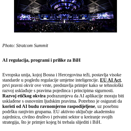
Photo: Stratcom Summit
AI regulacija, programi i prilike za BiH
Evropska unija, kojoj Bosna i Hercegovina teži, postavlja visoke
standarde u pogledu regulacije umjetne inteligencije.
EU AI Act
,
prvi pravni okvir ove vrste, predstavlja primjer kako se tehnološki
razvoj usklađuje s pravima pojedinca i principima sigurnosti.
Razvoj etičkog okvira
podrazumjeva da AI aplikacije moraju biti
usklađene s osnovnim ljudskim pravima. Potrebno je osigurati da
koristi od AI budu ravnomjerno raspodijeljene
, uz posebnu
podršku ranjivim grupama. EU aktivno uključuje akademsku
zajednicu, civilno društvo i privatni sektor u kreiranje svojih
strategija, što je primjer kojeg bi trebala slijediti i BiH.