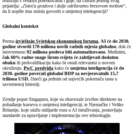
realizuju s velikim poteškoćama i gdje, da citiram jednog svog
prijatelja: „
čistoću gradova i dalje održavamo brezovom metlom
“,
da li uopšte ima smisla govoriti o umjetnoj intelegenciji?
Globalni kontekst
Prema
izvještaju Svjetskog ekonomskog foruma
,
AI će do 2030.
godine stvoriti 170 miliona novih radnih mjesta globalno
, dok će
istovremeno
92 miliona poslova biti automatizovano
. Međutim,
čak 60% radne snage širom svijeta će zahtijevati dodatnu
obuku
ili prekvalifikaciju kako bi ostali relevantni u novom
okruženju.
PwC predviđa
kako će
umjetna inteligencija će do
2030. godine povećati globalni BDP za nevjerovatnih 15,7
triliona USD
, čineći ga jednim od najvećih pokretača rasta u
savremenoj historiji.
Zemlje poput Singapura, koje su obavezale izvršne direktore na
pohađanje kurseva o umjetnoj inteligenciji, te Njemačke i Velike
Britanije, koje ulažu milijarde eura u AI istraživanja, postavljaju
standarde za upravljanje i implementaciju ove tehnologije.