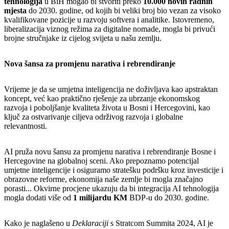
tehnologija
u BiH mogao bi stvoriti preko
10.000 novih radnih
mjesta
do 2030. godine, od kojih bi veliki broj bio vezan za visoko
kvalifikovane pozicije u razvoju softvera i analitike. Istovremeno,
liberalizacija viznog režima za digitalne nomade, mogla bi privući
brojne stručnjake iz cijelog svijeta u našu zemlju.
Nova šansa za promjenu narativa i rebrendiranje
Vrijeme je da se umjetna inteligencija ne doživljava kao apstraktan
koncept, već kao praktično rješenje za ubrzanje ekonomskog
razvoja i poboljšanje kvaliteta života u Bosni i Hercegovini, kao
ključ za ostvarivanje ciljeva održivog razvoja i globalne
relevantnosti.
AI pruža novu šansu za promjenu narativa i rebrendiranje Bosne i
Hercegovine na globalnoj sceni. Ako prepoznamo potencijal
umjetne inteligencije i osiguramo stratešku podršku kroz investicije i
obrazovne reforme, ekonomija naše zemlje bi mogla značajno
porasti... Okvirne procjene ukazuju da bi integracija AI tehnologija
mogla dodati više od
1 milijardu KM
BDP-u do 2030. godine.
Kako je naglašeno u
Deklaraciji
s Stratcom Summita 2024, AI je