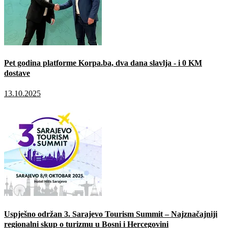
Pet godina platforme Korpa.ba, dva dana slavlja - i 0 KM
dostave
13.10.2025
Uspješno održan 3. Sarajevo Tourism Summit – Najznačajniji
regionalni skup o turizmu u Bosni i Hercegovini