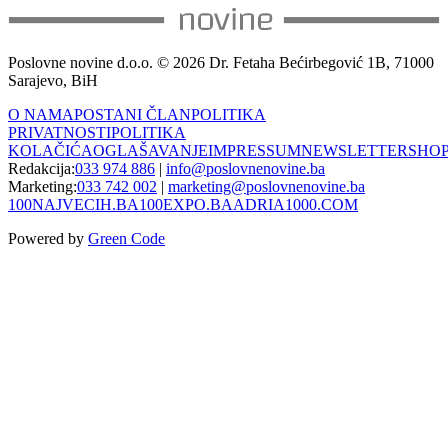
Poslovne novine d.o.o. © 2026 Dr. Fetaha Bećirbegović 1B, 71000
Sarajevo, BiH
O NAMA
POSTANI ČLAN
POLITIKA
PRIVATNOSTI
POLITIKA
KOLAČIĆA
OGLAŠAVANJE
IMPRESSUM
NEWSLETTER
SHO
Redakcija:
033 974 886
|
info@poslovnenovine.ba
Marketing:
033 742 002
|
marketing@poslovnenovine.ba
100NAJVECIH.BA
100EXPO.BA
ADRIA1000.COM
Powered by
Green Code