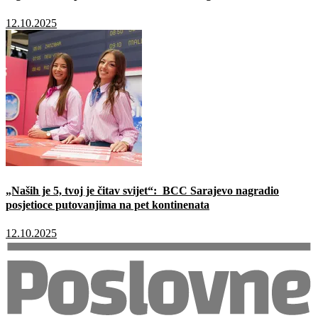
12.10.2025
„Naših je 5, tvoj je čitav svijet“: BCC Sarajevo nagradio
posjetioce putovanjima na pet kontinenata
12.10.2025