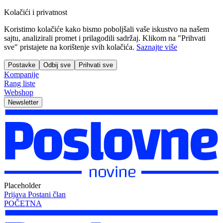
Kolačići i privatnost
Koristimo kolačiće kako bismo poboljšali vaše iskustvo na našem
sajtu, analizirali promet i prilagodili sadržaj. Klikom na "Prihvati
sve" pristajete na korištenje svih kolačića.
Saznajte više
Postavke
Odbij sve
Prihvati sve
Kompanije
Rang liste
Webshop
Newsletter
Placeholder
Prijava
Postani član
POČETNA