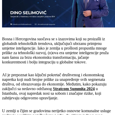
Bosna i Hercegovina suočava se s izazovima koji su proizašli iz
globalnih tehnoloških trendova, uključujući ubrzanu primjenu
umjetne inteligencije. Iako je zemlja u prošlosti propustila mnoge
prilike za tehnološki razvoj, (n)ova era umjetne inteligencije pruža
nam šansu za brzu ekonomsku transformaciju, jačanje
konkurentnosti i bolju integraciju u globalne tokove.
AI je prepoznat kao ključni pokretač društvenog i ekonomskog
napretka koji nudi brojne prilike za unapređenje svih segmenata
društva, od obrazovanja do ekonomije. Međutim, kako pokazuju
zaključci sa nedavno održanog
Stratcom Summita 2024
u
Istanbulu, ovaj napredak nosi sa sobom i značajne rizike, koji
zahtijevaju odgovorno upravljanje.
U zemlji u čijim se gradovima nerijetko osnovne komunalne usluge