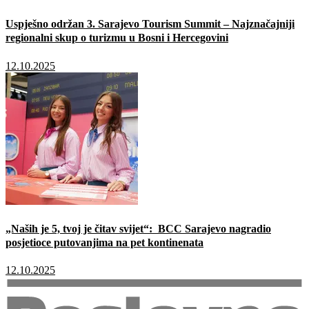
Uspješno održan 3. Sarajevo Tourism Summit – Najznačajniji
regionalni skup o turizmu u Bosni i Hercegovini
12.10.2025
„Naših je 5, tvoj je čitav svijet“: BCC Sarajevo nagradio
posjetioce putovanjima na pet kontinenata
12.10.2025