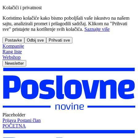
Kolačići i privatnost
Koristimo kolačiće kako bismo poboljšali vaše iskustvo na našem
sajtu, analizirali promet i prilagodili sadržaj. Klikom na "Prihvati
sve" pristajete na korištenje svih kolačića.
Saznajte više
Postavke
Odbij sve
Prihvati sve
Kompanije
Rang liste
Webshop
Newsletter
Placeholder
Prijava
Postani član
POČETNA