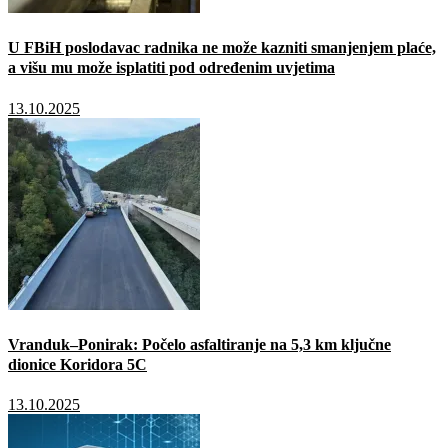
U FBiH poslodavac radnika ne može kazniti smanjenjem plaće,
a višu mu može isplatiti pod određenim uvjetima
13.10.2025
Vranduk–Ponirak: Počelo asfaltiranje na 5,3 km ključne
dionice Koridora 5C
13.10.2025