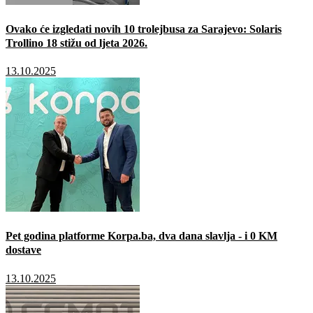
Ovako će izgledati novih 10 trolejbusa za Sarajevo: Solaris
Trollino 18 stižu od ljeta 2026.
13.10.2025
Pet godina platforme Korpa.ba, dva dana slavlja - i 0 KM
dostave
13.10.2025