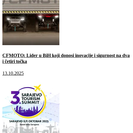
CFMOTO: Lider u BiH koji donosi inovacije i sigurnost na dva
i četiri točka
13.10.2025