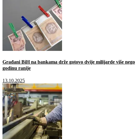
Građani BiH na bankama drže gotovo dvije milijarde više nego
godinu ranije
13.10.2025