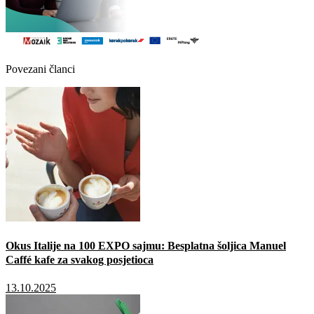
Povezani članci
Okus Italije na 100 EXPO sajmu: Besplatna šoljica Manuel
Caffé kafe za svakog posjetioca
13.10.2025