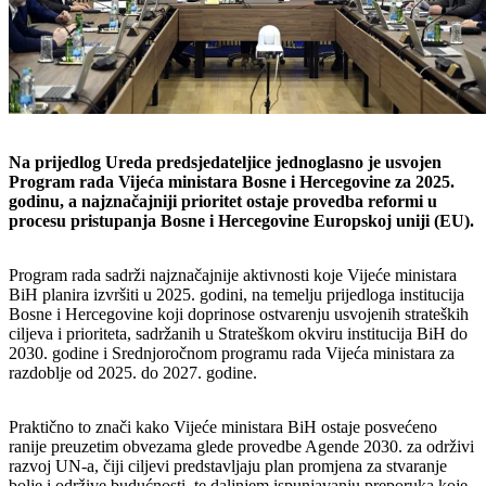
Na prijedlog Ureda predsjedateljice jednoglasno je usvojen
Program rada Vijeća ministara Bosne i Hercegovine
za 2025.
godinu, a najznačajniji prioritet ostaje provedba reformi u
procesu pristupanja Bosne i Hercegovine Europskoj uniji (EU).
Program rada sadrži najznačajnije aktivnosti koje Vijeće ministara
BiH planira izvršiti u 2025. godini, na temelju prijedloga institucija
Bosne i Hercegovine koji doprinose ostvarenju usvojenih strateških
ciljeva i prioriteta, sadržanih u Strateškom okviru institucija BiH do
2030. godine i Srednjoročnom programu rada Vijeća ministara za
razdoblje od 2025. do 2027. godine.
Praktično to znači kako Vijeće ministara BiH ostaje posvećeno
ranije preuzetim obvezama glede provedbe Agende 2030. za održivi
razvoj UN-a, čiji ciljevi predstavljaju plan promjena za stvaranje
bolje i održive budućnosti, te daljnjem ispunjavanju preporuka koje