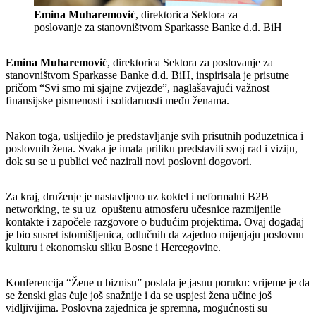
Emina Muharemović
, direktorica Sektora za
poslovanje za stanovništvom Sparkasse Banke d.d. BiH
Emina Muharemović
, direktorica Sektora za poslovanje za
stanovništvom Sparkasse Banke d.d. BiH, inspirisala je prisutne
pričom “Svi smo mi sjajne zvijezde”, naglašavajući važnost
finansijske pismenosti i solidarnosti među ženama.
Nakon toga, uslijedilo je predstavljanje svih prisutnih poduzetnica i
poslovnih žena. Svaka je imala priliku predstaviti svoj rad i viziju,
dok su se u publici već nazirali novi poslovni dogovori.
Za kraj, druženje je nastavljeno uz koktel i neformalni B2B
networking, te su uz opuštenu atmosferu učesnice razmijenile
kontakte i započele razgovore o budućim projektima. Ovaj događaj
je bio susret istomišljenica, odlučnih da zajedno mijenjaju poslovnu
kulturu i ekonomsku sliku Bosne i Hercegovine.
Konferencija “Žene u biznisu” poslala je jasnu poruku: vrijeme je da
se ženski glas čuje još snažnije i da se uspjesi žena učine još
vidljivijima. Poslovna zajednica je spremna, mogućnosti su