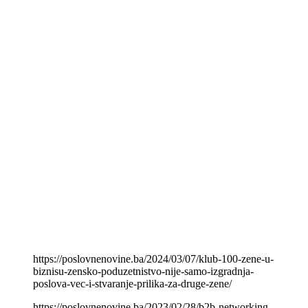
https://poslovnenovine.ba/2024/03/07/klub-100-zene-u-
biznisu-zensko-poduzetnistvo-nije-samo-izgradnja-
poslova-vec-i-stvaranje-prilika-za-druge-zene/
https://poslovnenovine.ba/2023/02/28/b2b-networking-