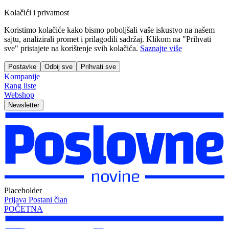
Kolačići i privatnost
Koristimo kolačiće kako bismo poboljšali vaše iskustvo na našem
sajtu, analizirali promet i prilagodili sadržaj. Klikom na "Prihvati
sve" pristajete na korištenje svih kolačića.
Saznajte više
Postavke
Odbij sve
Prihvati sve
Kompanije
Rang liste
Webshop
Newsletter
Placeholder
Prijava
Postani član
POČETNA