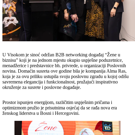
U Visokom je sinoć održan B2B networking događaj “Žene u
biznisu” koji je na jednom mjestu okupio uspješne poduzetnice,
menadžerice i predstavnice bh. privrede, u organizaciji Poslovnih
novina. Domaćin susreta ove godine bila je kompanija Alma Ras,
koja je za ovu priliku ustupila svoju poslovnu zgradu u kojoj odišu
savremena elegancija i funkcionalnost, pružajući inspirativno
okruženje za susrete i poslovne događaje.
Prostor ispunjen energijom, različitim uspješnim pričama i
optimizmom pružio je prisutnima osjećaj da se rađa nova era
ženskog liderstva u Bosni i Hercegovini.