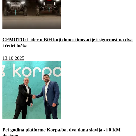
CFMOTO: Lider u BiH koji donosi inovacije i sigurnost na dva
i četiri točka
13.10.2025
Pet godina platforme Korpa.ba, dva dana slavlja - i 0 KM
dostave