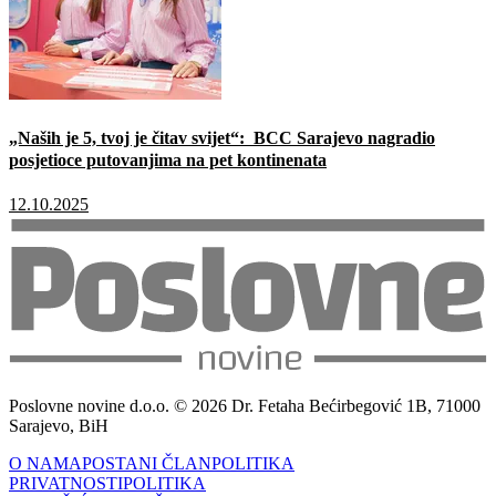
„Naših je 5, tvoj je čitav svijet“: BCC Sarajevo nagradio
posjetioce putovanjima na pet kontinenata
12.10.2025
Poslovne novine d.o.o. © 2026 Dr. Fetaha Bećirbegović 1B, 71000
Sarajevo, BiH
O NAMA
POSTANI ČLAN
POLITIKA
PRIVATNOSTI
POLITIKA