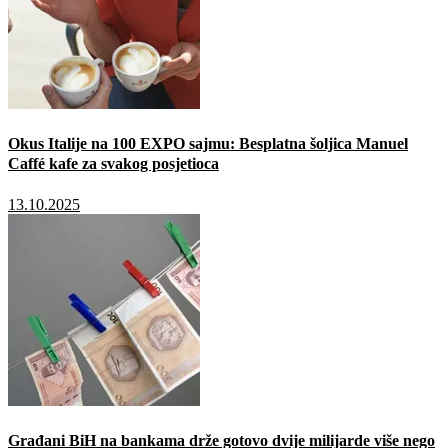
Okus Italije na 100 EXPO sajmu: Besplatna šoljica Manuel
Caffé kafe za svakog posjetioca
13.10.2025
Građani BiH na bankama drže gotovo dvije milijarde više nego