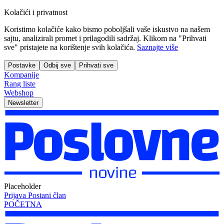
Kolačići i privatnost
Koristimo kolačiće kako bismo poboljšali vaše iskustvo na našem
sajtu, analizirali promet i prilagodili sadržaj. Klikom na "Prihvati
sve" pristajete na korištenje svih kolačića.
Saznajte više
Postavke
Odbij sve
Prihvati sve
Kompanije
Rang liste
Webshop
Newsletter
Placeholder
Prijava
Postani član
POČETNA