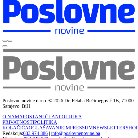
Poslovne novine d.o.o. © 2026 Dr. Fetaha Bećirbegović 1B, 71000
Sarajevo, BiH
O NAMA
POSTANI ČLAN
POLITIKA
PRIVATNOSTI
POLITIKA
KOLAČIĆA
OGLAŠAVANJE
IMPRESSUM
NEWSLETTER
SHO
Redakcija:
033 974 886
|
info@poslovnenovine.ba