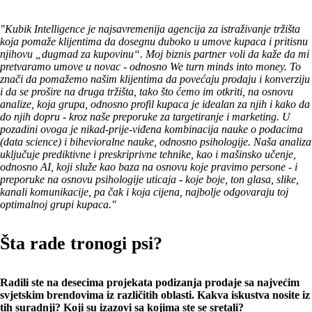
"Kubik Intelligence je najsavremenija agencija za istraživanje tržišta
koja pomaže klijentima da dosegnu duboko u umove kupaca i pritisnu
njihovu „dugmad za kupovinu“. Moj biznis partner voli da kaže da mi
pretvaramo umove u novac - odnosno We turn minds into money. To
znači da pomažemo našim klijentima da povećaju prodaju i konverziju
i da se prošire na druga tržišta, tako što ćemo im otkriti, na osnovu
analize, koja grupa, odnosno profil kupaca je idealan za njih i kako da
do njih dopru - kroz naše preporuke za targetiranje i marketing. U
pozadini ovoga je nikad-prije-viđena kombinacija nauke o podacima
(data science) i bihevioralne nauke, odnosno psihologije. Naša analiza
uključuje prediktivne i preskriprivne tehnike, kao i mašinsko učenje,
odnosno AI, koji služe kao baza na osnovu koje pravimo persone - i
preporuke na osnovu psihologije uticaja - koje boje, ton glasa, slike,
kanali komunikacije, pa čak i koja cijena, najbolje odgovaraju toj
optimalnoj grupi kupaca."
Šta rade tronogi psi?
Radili ste na desecima projekata podizanja prodaje sa najvećim
svjetskim brendovima iz različitih oblasti. Kakva iskustva nosite iz
tih suradnji? Koji su izazovi sa kojima ste se sretali?