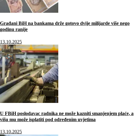
Građani BiH na bankama drže gotovo dvije milijarde više nego
godinu ranije
13.10.2025
U FBiH poslodavac radnika ne može kazniti smanjenjem plaće, a
višu mu može isplatiti pod određenim uvjetima
13.10.2025