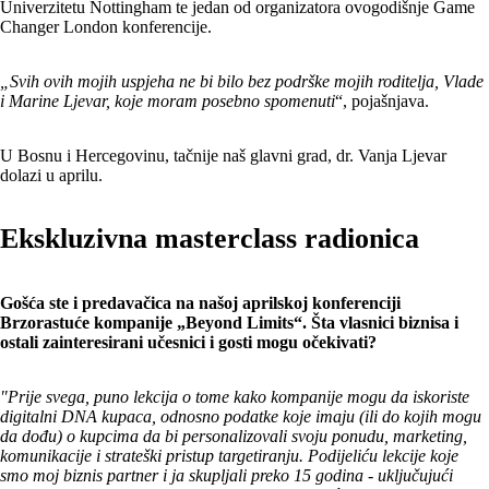
Univerzitetu Nottingham te jedan od organizatora ovogodišnje Game
Changer London konferencije.
„Svih ovih mojih uspjeha ne bi bilo bez podrške mojih roditelja, Vlade
i Marine Ljevar, koje moram posebno spomenuti
“, pojašnjava.
U Bosnu i Hercegovinu, tačnije naš glavni grad, dr. Vanja Ljevar
dolazi u aprilu.
Ekskluzivna masterclass radionica
Gošća ste i predavačica na našoj aprilskoj konferenciji
Brzorastuće kompanije „Beyond Limits“. Šta vlasnici biznisa i
ostali zainteresirani učesnici i gosti mogu očekivati?
"Prije svega, puno lekcija o tome kako kompanije mogu da iskoriste
digitalni DNA kupaca, odnosno podatke koje imaju (ili do kojih mogu
da dođu) o kupcima da bi personalizovali svoju ponudu, marketing,
komunikacije i strateški pristup targetiranju. Podijeliću lekcije koje
smo moj biznis partner i ja skupljali preko 15 godina - uključujući