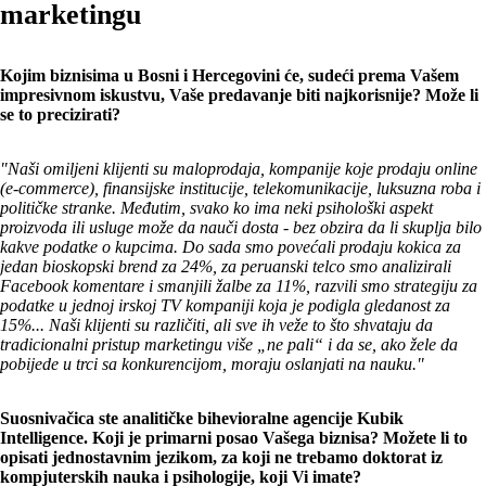
marketingu
Kojim biznisima u Bosni i Hercegovini će, sudeći prema Vašem
impresivnom iskustvu, Vaše predavanje biti najkorisnije? Može li
se to precizirati?
"Naši omiljeni klijenti su maloprodaja, kompanije koje prodaju online
(e-commerce), finansijske institucije, telekomunikacije, luksuzna roba i
političke stranke. Međutim, svako ko ima neki psihološki aspekt
proizvoda ili usluge može da nauči dosta - bez obzira da li skuplja bilo
kakve podatke o kupcima. Do sada smo povećali prodaju kokica za
jedan bioskopski brend za 24%, za peruanski telco smo analizirali
Facebook komentare i smanjili žalbe za 11%, razvili smo strategiju za
podatke u jednoj irskoj TV kompaniji koja je podigla gledanost za
15%... Naši klijenti su različiti, ali sve ih veže to što shvataju da
tradicionalni pristup marketingu više „ne pali“ i da se, ako žele da
pobijede u trci sa konkurencijom, moraju oslanjati na nauku."
Suosnivačica ste analitičke bihevioralne agencije Kubik
Intelligence. Koji je primarni posao Vašega biznisa? Možete li to
opisati jednostavnim jezikom, za koji ne trebamo doktorat iz
kompjuterskih nauka i psihologije, koji Vi imate?