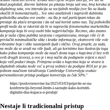
ikad pogledali, dnevne šablone po pitanju broja sati sna, broj koraka iz
digitalnog sata, svu interakciju sa socijalnih medija (sve što su ikada
okačili ili komentarisali)... Sve smo analizirali i napravili dubinsku
psihološku analizu ove osobe - na šta je naš participant rekao da
prestaje da plaća terapeuta i da od sad koristi samo nas. Taj psihološki
profil može da se iskoristi da bi se napravila fenomenalna marketinška
kampanja koja bi ovoj osobi bila najprivlačnija. Recimo, ako znamo
da je naša ciljna publika savjesna i organizovana, mnogo više će ih
privlačiti minimalističke slike i kratke informacije, ekstroverti više vole
vibrantne boje i slike nasmijanih ljudi i slično. Ovaj projekt, za sada,
ne može da se uradi na više ljudi, ali ga koristimo kao ilustraciju toga
kako jedna kompanija može da nauči dosta toga o kupcima (i bez svih
ovih drugih izvora), a ovo je i moj način da podignem svijest o moći
koju vaši podaci imaju. Primjena uvida o kupcima koja se stvara iz
digitalnih otisaka može već u prvoj sedmici da podigne ROI jer je po
jednom naučnom istraživanju Cambridge Universityja ovakav
personalizovan pristup podigao konverziju za čak 50%.
"
https://poslovnenovine.ba/2025/03/03/prijavite-se-na-
konferenciju-beyond-limits-i-saznajte-kako-koristiti-
digitalni-dna-kupaca-u-prodaji/
Nestaje li tradicionalni pristup