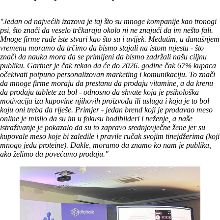
"Jedan od najvećih izazova je taj što su mnoge kompanije kao tronogi
psi, što znači da veselo trčkaraju okolo ni ne znajući da im nešto fali.
Mnoge firme rade iste stvari kao što su i uvijek. Međutim, u današnjem
vremenu moramo da trčimo da bismo stajali na istom mjestu - što
znači da nauka mora da se primijeni da bismo zadržali našu ciljnu
publiku. Gartner je čak rekao da će do 2026. godine čak 67% kupaca
očekivati potpuno personalizovan marketing i komunikaciju. To znači
da mnoge firme moraju da prestanu da prodaju vitamine, a da krenu
da prodaju tablete za bol - odnosno da shvate koja je psihološka
motivacija iza kupovine njihovih proizvoda ili usluga i koja je to bol
koju oni treba da riješe. Primjer - jedan brend koji je prodavao meso
online je mislio da su im u fokusu bodibilderi i neženje, a naše
istraživanje je pokazalo da su to zapravo srednjovječne žene jer su
kupovale meso koje bi zaledile i pravile ručak svojim tinejdžerima (koji
mnogo jedu proteine). Dakle, moramo da znamo ko nam je publika,
ako želimo da povećamo prodaju."