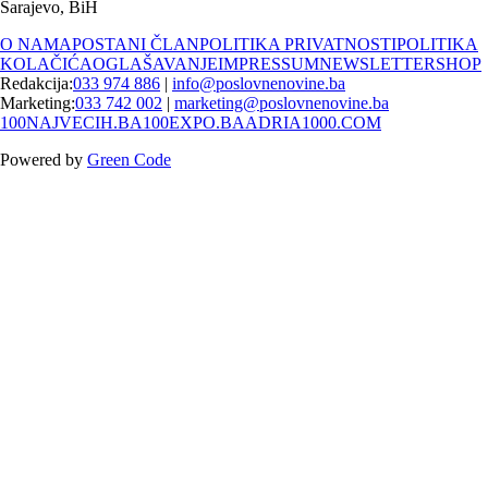
Sarajevo, BiH
O NAMA
POSTANI ČLAN
POLITIKA PRIVATNOSTI
POLITIKA
KOLAČIĆA
OGLAŠAVANJE
IMPRESSUM
NEWSLETTER
SHOP
Redakcija:
033 974 886
|
info@poslovnenovine.ba
Marketing:
033 742 002
|
marketing@poslovnenovine.ba
100NAJVECIH.BA
100EXPO.BA
ADRIA1000.COM
Powered by
Green Code