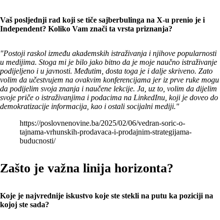
Vaš posljednji rad koji se tiče sajberbulinga na X-u prenio je i
Independent? Koliko Vam znači ta vrsta priznanja?
"Postoji raskol između akademskih istraživanja i njihove popularnosti
u medijima. Stoga mi je bilo jako bitno da je moje naučno istraživanje
podijeljeno i u javnosti. Međutim, dosta toga je i dalje skriveno. Zato
volim da učestvujem na ovakvim konferencijama jer iz prve ruke mogu
da podijelim svoja znanja i naučene lekcije. Ja, uz to, volim da dijelim
svoje priče o istraživanjima i podacima na LinkedInu, koji je doveo do
demokratizacije informacija, kao i ostali socijalni mediji."
https://poslovnenovine.ba/2025/02/06/vedran-soric-o-
tajnama-vrhunskih-prodavaca-i-prodajnim-strategijama-
buducnosti/
Zašto je važna linija horizonta?
Koje je najvrednije iskustvo koje ste stekli na putu ka poziciji na
kojoj ste sada?