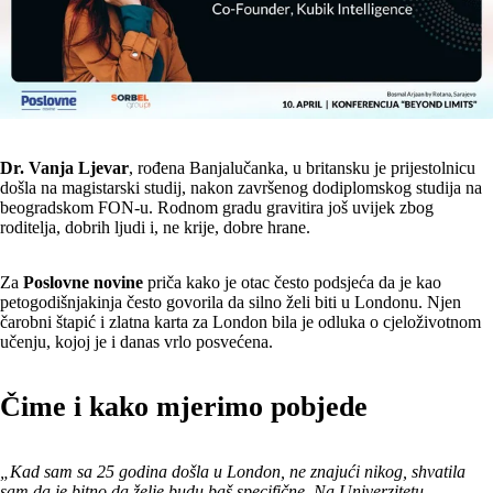
Dr. Vanja Ljevar
, rođena Banjalučanka, u britansku je prijestolnicu
došla na magistarski studij, nakon završenog dodiplomskog studija na
beogradskom FON-u. Rodnom gradu gravitira još uvijek zbog
roditelja, dobrih ljudi i, ne krije, dobre hrane.
Za
Poslovne novine
priča kako je otac često podsjeća da je kao
petogodišnjakinja često govorila da silno želi biti u Londonu. Njen
čarobni štapić i zlatna karta za London bila je odluka o cjeloživotnom
učenju, kojoj je i danas vrlo posvećena.
Čime i kako mjerimo pobjede
„Kad sam sa 25 godina došla u London, ne znajući nikog, shvatila
sam da je bitno da želje budu baš specifične. Na Univerzitetu