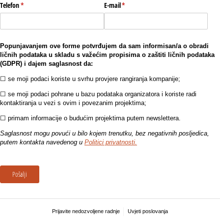
Telefon
(potreban upis)
*
E-mail
(potreban upis)
*
Popunjavanjem ove forme potvrđujem da sam informisan/a o obradi
ličnih podataka u skladu s važećim propisima o zaštiti ličnih podataka
(GDPR) i dajem saglasnost da:
☐ se moji podaci koriste u svrhu provjere rangiranja kompanije;
☐ se moji podaci pohrane u bazu podataka organizatora i koriste radi
kontaktiranja u vezi s ovim i povezanim projektima;
☐ primam informacije o budućim projektima putem newslettera.
Saglasnost mogu povući u bilo kojem trenutku, bez negativnih posljedica,
putem kontakta navedenog u
Politici privatnosti.
Pošalji
Prijavite nedozvoljene radnje
Uvjeti poslovanja