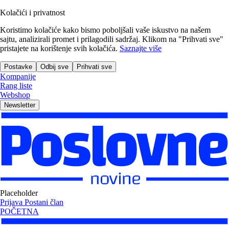
Kolačići i privatnost
Koristimo kolačiće kako bismo poboljšali vaše iskustvo na našem
sajtu, analizirali promet i prilagodili sadržaj. Klikom na "Prihvati sve"
pristajete na korištenje svih kolačića.
Saznajte više
Postavke
Odbij sve
Prihvati sve
Kompanije
Rang liste
Webshop
Newsletter
Placeholder
Prijava
Postani član
POČETNA