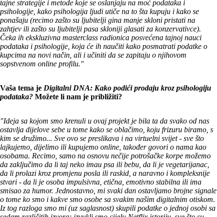
tajne strategije i metode koje se oslanjaju na moć podataka i
psihologije, kako psihologija ljudi utiče na to šta kupuju i kako se
ponašaju (recimo zašto su ljubitelji gina manje skloni pristati na
zahtjev ili zašto su ljubitelji pasa skloniji glasati za konzervativce).
Čeka ih ekskluzivna masterclass radionica posvećena tajnoj nauci
podataka i psihologije, koja će ih naučiti kako posmatrati podatke o
kupcima na novi način, ali i učiniti da se zapitaju o njihovom
sopstvenom online profilu."
Vaša tema je
Digitalni DNA: Kako podići prodaju kroz psihologiju
podataka?
Možete li nam je približiti?
"Ideja sa kojom smo krenuli u ovaj projekt je bila ta da svako od nas
ostavlja dijelove sebe u tome kako se oblačimo, koju frizuru biramo, s
kim se družimo... Sve ovo se preslikava i na virtuelni svijet - sve što
lajkujemo, dijelimo ili kupujemo online, također govori o nama kao
osobama. Recimo, samo na osnovu nečije potrošačke korpe možemo
da zaključimo da li taj neko imau psa ili bebu, da li je vegetarijanac,
da li prolazi kroz promjenu posla ili raskid, a naravno i kompleksnije
stvari - da li je osoba impulsivna, etična, emotivno stabilna ili ima
smisao za humor. Jednostavno, mi svaki dan ostavljamo brojne signale
o tome ko smo i kakve smo osobe sa svakim našim digitalnim otiskom.
Iz tog razloga smo mi (uz saglasnost) skupili podatke o jednoj osobi sa
sedam različitih izvora: izvukli smo cijelu Netflix istoriju, sve što su