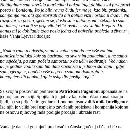
Nottingham sam završila marketing i nakon toga dobila svoj prvi pravi
posao u Londonu, što je bilo ravno čudu jer me je, kao bh. građanku,
kompanija morala sponzorisati da bih dobila vizu i ostala u državi. Na
razgovor za posao, sjećam se, došla sam autobusom i čekala tri sata
na intervju za koji se prijavilo još 15 osoba – svi su bili Englezi. Do
danas mi je dobijanje toga posla jedna od najvećih pobjeda u životu“
,
kaže Vanja Ljevar i dodaje:
„Nakon rada u advertajzingu shvatila sam da me više zanima
donošenje odluka koje su bazirane na stvarnim podacima, a ne samo
na osjećaju, pa sam počela samostalno da učim kodiranje. Već nakon
dvije godine vodila sam tim data scientista u jednom startapu - gdje
sam, vjerujem, naučila više nego na samom doktoratu iz
kompjuterskih nauka, koji je uslijedio poslije toga.“
Sa svojim poslovnim partnerom
Patrickom Faganom
upoznala se na
jednoj konferenciji. Spojila ih je ljubav ka psihološkom analiziranju
ljudi, pa su prije četiri godine u Londonu osnovali
Kubik Intelligence
.
Iza njih je veliki broj uspješno završenih projekata i kompanija koje su
na osnovu njihovog rada podigle prodaju i ubrzale rast.
Vanja je danas i gostujući predavač mašinskog učenja i član UO na