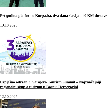
Pet godina platforme Korpa.ba, dva dana slavlja - i 0 KM dostave
13.10.2025
Uspješno održan 3. Sarajevo Tourism Summit – Najznačajniji
regionalni skup o turizmu u Bosni i Hercegovini
12.10.2025