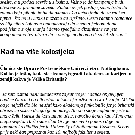
svašta, a ti podaci završe u silosima. Važno je da kompanije budu
otvorene za primanje savjeta. Podaci uvijek postoje, samo treba da
znamo koja pitanja treba da pitamo i šta tačno treba da se radi sa
njima - što mi u Kubiku možemo da riješimo. Često radimo radionice
sa klijentima koji nam omogućavaju da u samo jednom danu
podijelimo svoja znanja i damo specijalno dizajnirane savjete
kompanijama bez obzira da li postoje godinama ili su tek startup."
Rad na više kolosijeka
Članica ste Uprave Poslovne škole Univerziteta u Nottinghamu.
Koliko je teško, kada ste stranac, izgraditi akademsku karijeru u
zemlji kakva je Velika Britanija?
"Ja sam ostala blizu akademske zajednice jer i danas objavljujem
naučne članke i da bih ostala u toku i jer uživam u istraživanju. Mislim
da je najteži dio bio naučiti kako akademija funkcioniše jer je britanski
obrazovni sistem drugačiji od našeg. Ali ono što je najbitnije jeste da
imate želju i strast da konstantno učite, naročito danas kad AI mijenja
mapu svijeta. To što sam član UO je moj veliki ponos i daje mi
ogroman kredibilitet jer je University of Nottingham Business School
prije neki dan prepoznat kao 16. najbolji fakultet u svijetu."