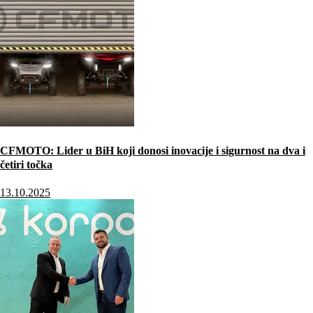
CFMOTO: Lider u BiH koji donosi inovacije i sigurnost na dva i
četiri točka
13.10.2025