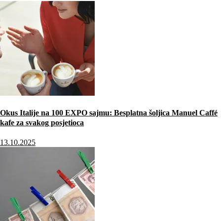
Okus Italije na 100 EXPO sajmu: Besplatna šoljica Manuel Caffé
kafe za svakog posjetioca
13.10.2025