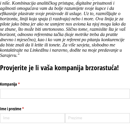
i niše. Kombinacija analitičkog pristupa, digitalne prisutnosti i
agilnosti omogućava vam da bolje razumijete svoje kupce i da
efikasnije plasirate svoje proizvode ili usluge. Uz to, razmišljajte o
horizontu, liniji koja spaja (i razdvaja) nebo i more. Ova linija je za
pilote jako bitna jer ako ne usmjere nos aviona ka njoj mogu lako da
se zbune, što može biti smrtonosno. Slično tome, razmislite šta je vaš
horizont, odnosno referentna tačka (koje metrike treba da pratite
dnevno i mjesečno), kao i ko vam je referent po pitanju konkurencije
da biste znali da li letite ili tonete. Za više savjeta, slobodno me
kontaktirajte na LinkedInu i naravno, dođite na moje predavanje u
Sarajevu."
Provjerite je li vaša kompanija brzorastuća!
Kompanija
(potreban upis)
*
Ime i prezime
(potreban upis)
*