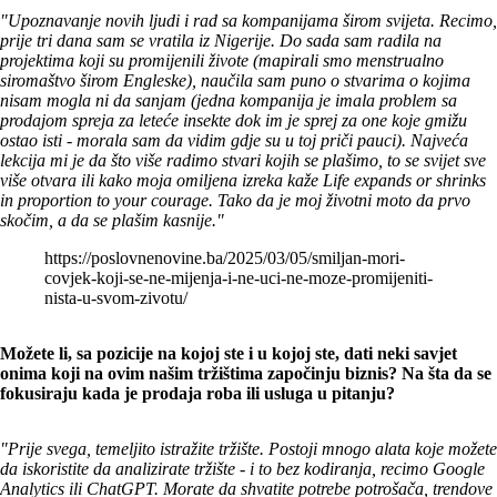
"Upoznavanje novih ljudi i rad sa kompanijama širom svijeta. Recimo,
prije tri dana sam se vratila iz Nigerije. Do sada sam radila na
projektima koji su promijenili živote (mapirali smo menstrualno
siromaštvo širom Engleske), naučila sam puno o stvarima o kojima
nisam mogla ni da sanjam (jedna kompanija je imala problem sa
prodajom spreja za leteće insekte dok im je sprej za one koje gmižu
ostao isti - morala sam da vidim gdje su u toj priči pauci). Najveća
lekcija mi je da što više radimo stvari kojih se plašimo, to se svijet sve
više otvara ili kako moja omiljena izreka kaže Life expands or shrinks
in proportion to your courage. Tako da je moj životni moto da prvo
skočim, a da se plašim kasnije."
https://poslovnenovine.ba/2025/03/05/smiljan-mori-
covjek-koji-se-ne-mijenja-i-ne-uci-ne-moze-promijeniti-
nista-u-svom-zivotu/
Možete li, sa pozicije na kojoj ste i u kojoj ste, dati neki savjet
onima koji na ovim našim tržištima započinju biznis? Na šta da se
fokusiraju kada je prodaja roba ili usluga u pitanju?
"Prije svega, temeljito istražite tržište. Postoji mnogo alata koje možete
da iskoristite da analizirate tržište - i to bez kodiranja, recimo Google
Analytics ili ChatGPT. Morate da shvatite potrebe potrošača, trendove