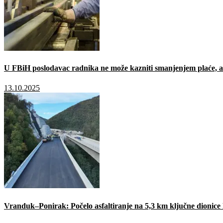
U FBiH poslodavac radnika ne može kazniti smanjenjem plaće, a 
13.10.2025
Vranduk–Ponirak: Počelo asfaltiranje na 5,3 km ključne dionic