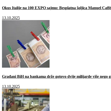
Okus Italije na 100 EXPO sajmu: Besplatna šoljica Manuel Caffé
13.10.2025
Građani BiH na bankama drže gotovo dvije milijarde više nego g
13.10.2025