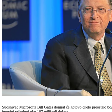
Suosnivač Microsofta Bill Gates donirat će gotovo cijelo preostalo bo
imovini vrijednoj oko 107 milijardi dolara.