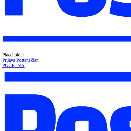
Placeholder
Prijava
Postani član
POČETNA