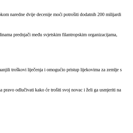
tokom naredne dvije decenije moći potrošiti dodatnih 200 milijardi
 godinama prednjači među svjetskim filantropskim organizacijama,
jili troškovi liječenja i omogućio pristup lijekovima za zemlje s
pravo odlučivati kako će trošiti svoj novac i želi ga usmjeriti na