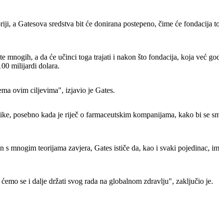
oriji, a Gatesova sredstva bit će donirana postepeno, čime će fondacija 
ote mnogih, a da će učinci toga trajati i nakon što fondacija, koja već
00 milijardi dolara.
ema ovim ciljevima", izjavio je Gates.
ke, posebno kada je riječ o farmaceutskim kompanijama, kako bi se sman
 mnogim teorijama zavjera, Gates ističe da, kao i svaki pojedinac, ima 
mi ćemo se i dalje držati svog rada na globalnom zdravlju", zaključio je.