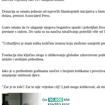
Donacija se smatra jednom od najvećih filantropskih inicijativa u hist
dolara, prenosi Associated Press.
Gates smatra da će ulaganje njegova bogatstva spasiti i poboljšati živ
prestane s radom. Do sada su na naučna istraživanja potrošili više od 1
"Uzbudljivo je imati toliku količinu resursa koju možemo usmjeriti pr
Fondacija ima ključnu ulogu u oblikovanju globalne zdravstvene politi
niskim i srednjim prihodima.
Iako je u prethodnim godinama suočen s brojnim kritikama i povezivan s
smanjenje smrtnosti djece.
"Zar je to loše? Zar to nije vrijedan cilj? Ljudi mogu kritikovati, ali 