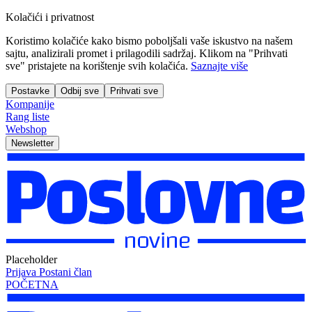
Kolačići i privatnost
Koristimo kolačiće kako bismo poboljšali vaše iskustvo na našem
sajtu, analizirali promet i prilagodili sadržaj. Klikom na "Prihvati
sve" pristajete na korištenje svih kolačića.
Saznajte više
Postavke
Odbij sve
Prihvati sve
Kompanije
Rang liste
Webshop
Newsletter
Placeholder
Prijava
Postani član
POČETNA