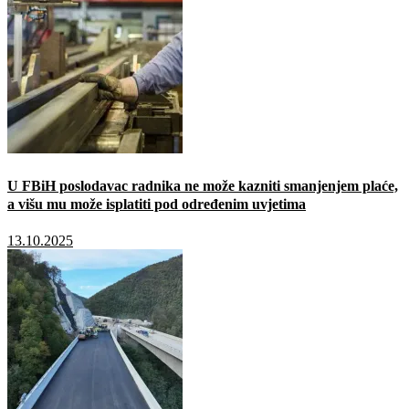
U FBiH poslodavac radnika ne može kazniti smanjenjem plaće,
a višu mu može isplatiti pod određenim uvjetima
13.10.2025