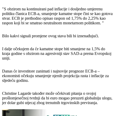
"S obzirom na kontinuirani pad inflacije i dosljedno umjerenu
politiku članica ECB-a, smanjenje kamatne stope čini se kao gotova
stvar. ECB je prethodno opisao raspon od 1,75% do 2,25% kao
raspon koji bi se smatrao neutralnom monetarnom politikom. "
Bilo kakvi signali promjene ovog stava bili bi iznenađujući.
I dalje očekujem da će kamatne stope biti smanjene na 1,5% do
kraja godine s obzirom na agresivniji stav SAD-a prema Evropskoj
uniji.
Danas će investitore zanimati i najnovije prognoze ECB-a –
ekonomisti očekuju smanjenje njenih projekcija rasta i inflacije za
sljedeću godinu.
Christine Lagarde također može očekivati pitanja o svojoj
prošlomjesečnoj tvrdnji da bi euro mogao preuzeti globalniju ulogu,
jer dolar gubi utjecaj zbog trenutnih trgovinskih previranja.