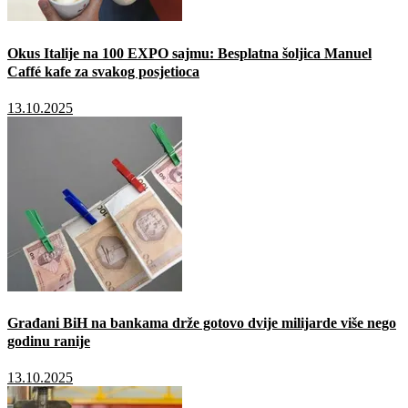
Okus Italije na 100 EXPO sajmu: Besplatna šoljica Manuel
Caffé kafe za svakog posjetioca
13.10.2025
Građani BiH na bankama drže gotovo dvije milijarde više nego
godinu ranije
13.10.2025