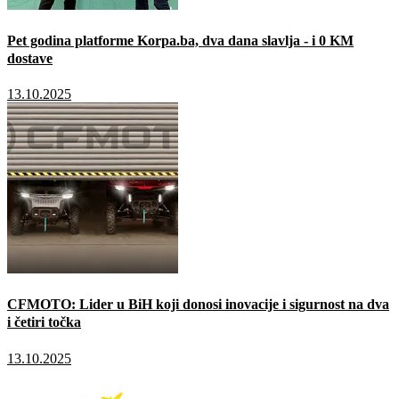
Pet godina platforme Korpa.ba, dva dana slavlja - i 0 KM
dostave
13.10.2025
CFMOTO: Lider u BiH koji donosi inovacije i sigurnost na dva
i četiri točka
13.10.2025