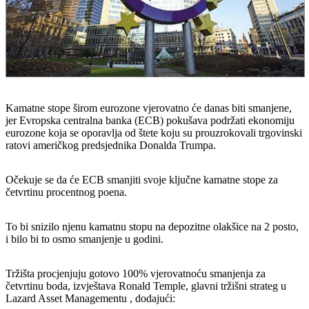
Kamatne stope širom eurozone vjerovatno će danas biti smanjene,
jer Evropska centralna banka (ECB) pokušava podržati ekonomiju
eurozone koja se oporavlja od štete koju su prouzrokovali trgovinski
ratovi američkog predsjednika Donalda Trumpa.
Očekuje se da će ECB smanjiti svoje ključne kamatne stope za
četvrtinu procentnog poena.
To bi snizilo njenu kamatnu stopu na depozitne olakšice na 2 posto,
i bilo bi to osmo smanjenje u godini.
Tržišta procjenjuju gotovo 100% vjerovatnoću smanjenja za
četvrtinu boda, izvještava Ronald Temple, glavni tržišni strateg u
Lazard Asset Managementu , dodajući: