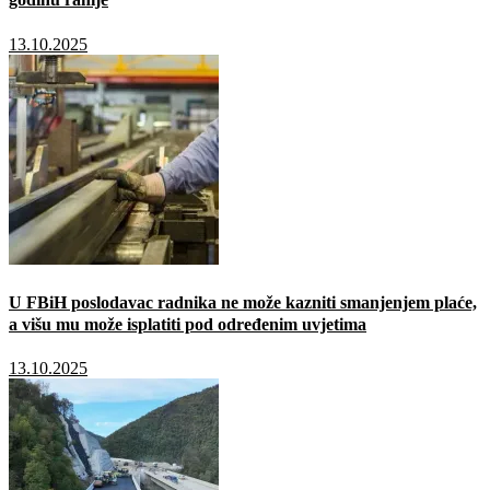
13.10.2025
U FBiH poslodavac radnika ne može kazniti smanjenjem plaće,
a višu mu može isplatiti pod određenim uvjetima
13.10.2025