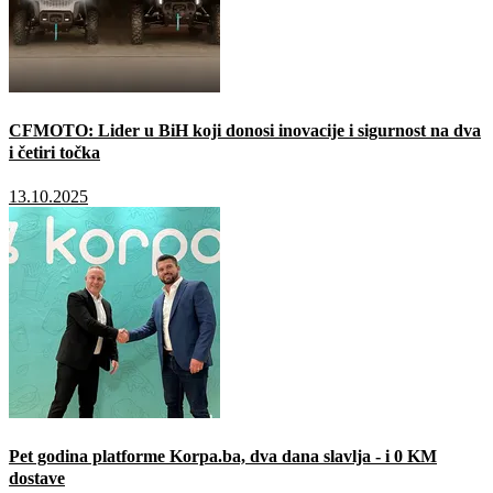
CFMOTO: Lider u BiH koji donosi inovacije i sigurnost na dva
i četiri točka
13.10.2025
Pet godina platforme Korpa.ba, dva dana slavlja - i 0 KM
dostave