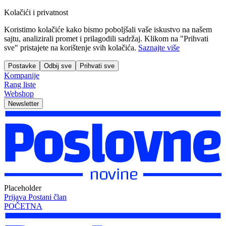
Kolačići i privatnost
Koristimo kolačiće kako bismo poboljšali vaše iskustvo na našem
sajtu, analizirali promet i prilagodili sadržaj. Klikom na "Prihvati
sve" pristajete na korištenje svih kolačića.
Saznajte više
Postavke
Odbij sve
Prihvati sve
Kompanije
Rang liste
Webshop
Newsletter
Placeholder
Prijava
Postani član
POČETNA