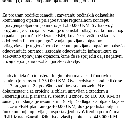
sortiranja, obrade i deponiranja komunalnog otpada.
Za program podrške sanaciji i zatvaranju općinskih odlagališta
komunalnog otpada i prilagođavanje regionalnom konceptu
upravljanja otpadom planirano je 1.350.000 KM. Svrha ovog
programa je sanacija i zatvaranje općinskih odlagališta komunalnog
otpada na području Federacije BiH, koja će se vršiti u skladu sa
odobrenim Planom prilagođavanja upravljanja otpadom i
prilagođavanje regionalnom konceptu upravljanja otpadom, nabavka
odgovarajuće opreme i izgradnja odgovarajuće infrastrukture za
adekvatno upravljanje otpadom, čime će se spriječiti dalji negativni
uticaji deponija na okoliš i ljudsko zdravlje.
U okviru tekućih transfera drugim nivoima vlasti i fondovima
planiran je iznos od 1.750.000 KM. Ova sredstva raspodijelit će se
na 12 programa. Za podršku izradi investiciono-tehničke
dokumentacije za projekte iz oblasti upravljanja otpadom u
Federaciji BiH planirana su sredstva u iznosu od 160.000 KM, za
sanaciju i uklanjanje nesanitarnih (divljih) odlagališta otpada koja se
nalaze u FBiH planirano je 400.000 KM, dok je podrška boljem
funkcioniranju upravljanja uspostavljenim zaštićenim područjima u
FBiH iz nadležnosti nižih nivoa vlasti planirana sa 445.000 KM.