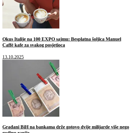
Okus Italije na 100 EXPO sajmu: Besplatna šoljica Manuel
Caffé kafe za svakog posjetioca
13.10.2025
Građani BiH na bankama drže gotovo dvije milijarde više nego
godinu ranije