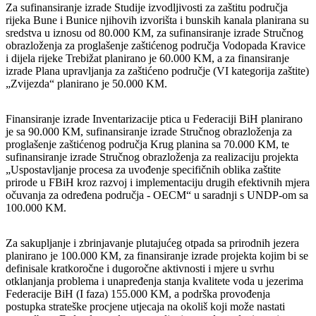
Za sufinansiranje izrade Studije izvodljivosti za zaštitu područja
rijeka Bune i Bunice njihovih izvorišta i bunskih kanala planirana su
sredstva u iznosu od 80.000 KM, za sufinansiranje izrade Stručnog
obrazloženja za proglašenje zaštićenog područja Vodopada Kravice
i dijela rijeke Trebižat planirano je 60.000 KM, a za finansiranje
izrade Plana upravljanja za zaštićeno područje (VI kategorija zaštite)
„Zvijezda“ planirano je 50.000 KM.
Finansiranje izrade Inventarizacije ptica u Federaciji BiH planirano
je sa 90.000 KM, sufinansiranje izrade Stručnog obrazloženja za
proglašenje zaštićenog područja Krug planina sa 70.000 KM, te
sufinansiranje izrade Stručnog obrazloženja za realizaciju projekta
„Uspostavljanje procesa za uvođenje specifičnih oblika zaštite
prirode u FBiH kroz razvoj i implementaciju drugih efektivnih mjera
očuvanja za određena područja - OECM“ u saradnji s UNDP-om sa
100.000 KM.
Za sakupljanje i zbrinjavanje plutajućeg otpada sa prirodnih jezera
planirano je 100.000 KM, za finansiranje izrade projekta kojim bi se
definisale kratkoročne i dugoročne aktivnosti i mjere u svrhu
otklanjanja problema i unapređenja stanja kvalitete voda u jezerima
Federacije BiH (I faza) 155.000 KM, a podrška provođenja
postupka strateške procjene utjecaja na okoliš koji može nastati