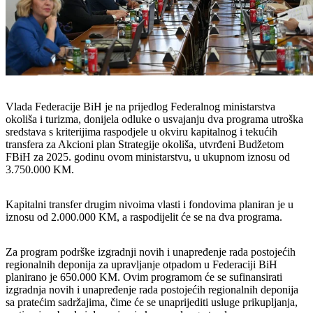
Vlada Federacije BiH je na prijedlog Federalnog ministarstva
okoliša i turizma, donijela odluke o usvajanju dva programa utroška
sredstava s kriterijima raspodjele u okviru kapitalnog i tekućih
transfera za Akcioni plan Strategije okoliša, utvrđeni Budžetom
FBiH za 2025. godinu ovom ministarstvu, u ukupnom iznosu od
3.750.000 KM.
Kapitalni transfer drugim nivoima vlasti i fondovima planiran je u
iznosu od 2.000.000 KM, a raspodijelit će se na dva programa.
Za program podrške izgradnji novih i unapređenje rada postojećih
regionalnih deponija za upravljanje otpadom u Federaciji BiH
planirano je 650.000 KM. Ovim programom će se sufinansirati
izgradnja novih i unapređenje rada postojećih regionalnih deponija
sa pratećim sadržajima, čime će se unaprijediti usluge prikupljanja,