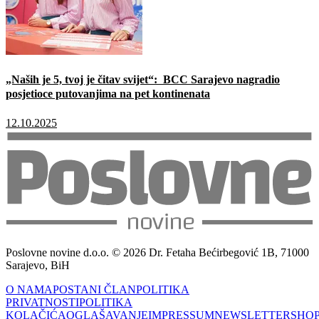
„Naših je 5, tvoj je čitav svijet“: BCC Sarajevo nagradio
posjetioce putovanjima na pet kontinenata
12.10.2025
Poslovne novine d.o.o. © 2026 Dr. Fetaha Bećirbegović 1B, 71000
Sarajevo, BiH
O NAMA
POSTANI ČLAN
POLITIKA
PRIVATNOSTI
POLITIKA
KOLAČIĆA
OGLAŠAVANJE
IMPRESSUM
NEWSLETTER
SHO