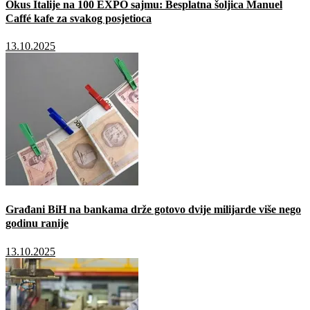
Okus Italije na 100 EXPO sajmu: Besplatna šoljica Manuel
Caffé kafe za svakog posjetioca
13.10.2025
Građani BiH na bankama drže gotovo dvije milijarde više nego
godinu ranije
13.10.2025