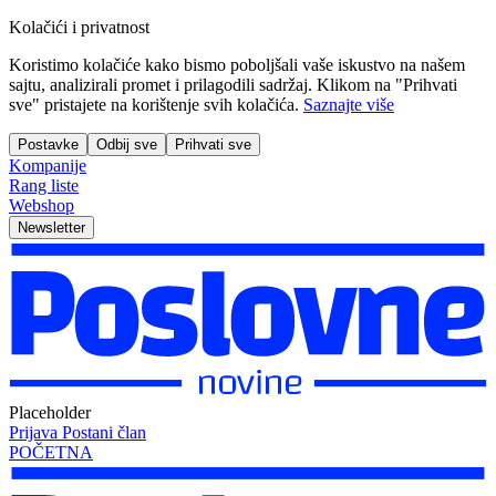
Kolačići i privatnost
Koristimo kolačiće kako bismo poboljšali vaše iskustvo na našem
sajtu, analizirali promet i prilagodili sadržaj. Klikom na "Prihvati
sve" pristajete na korištenje svih kolačića.
Saznajte više
Postavke
Odbij sve
Prihvati sve
Kompanije
Rang liste
Webshop
Newsletter
Placeholder
Prijava
Postani član
POČETNA