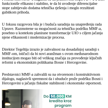
funkcioniše efikasno i stabilno, te da bi uvođenje diferencijalne
stope zahtijevalo dodatna tehnička rješenja i moglo rezultirati
gubitkom prihoda.
U fokusu razgovora bila je i buduća saradnja na unapređenju rada
Uprave. Razmotrene su mogućnosti za tehničku podršku MMF-a,
posebno u kontekstu planirane transformacije UIO s ciljem jačanja
njene efikasnosti i modernizacije procesa.
Direktor Tegeltija izrazio je zahvalnost na dosadašnjoj saradnji s
MMF-om, ističući da bi novi aranžman s ovom međunarodnom
institucijom mogao biti od velikog značaja za provođenje ključnih
reformi u ekonomskim politikama Bosne i Hercegovine.
Predstavnici MMF-a zahvalili su na otvorenom i konstruktivnom
dijalogu, naglasivši spremnost da i ubuduće pruže podršku Bosni i
Hercegovini u jačanju fiskalne stabilnosti i ekonomske otpornosti.