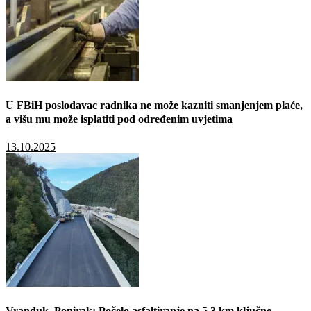
U FBiH poslodavac radnika ne može kazniti smanjenjem plaće,
a višu mu može isplatiti pod određenim uvjetima
13.10.2025
Vranduk–Ponirak: Počelo asfaltiranje na 5,3 km ključne