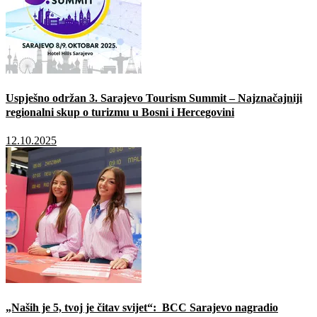
Uspješno održan 3. Sarajevo Tourism Summit – Najznačajniji
regionalni skup o turizmu u Bosni i Hercegovini
12.10.2025
„Naših je 5, tvoj je čitav svijet“: BCC Sarajevo nagradio