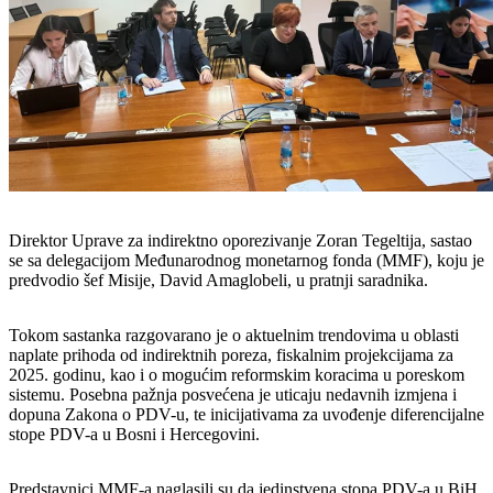
Direktor Uprave za indirektno oporezivanje Zoran Tegeltija, sastao
se sa delegacijom Međunarodnog monetarnog fonda (MMF), koju je
predvodio šef Misije, David Amaglobeli, u pratnji saradnika.
Tokom sastanka razgovarano je o aktuelnim trendovima u oblasti
naplate prihoda od indirektnih poreza, fiskalnim projekcijama za
2025. godinu, kao i o mogućim reformskim koracima u poreskom
sistemu. Posebna pažnja posvećena je uticaju nedavnih izmjena i
dopuna Zakona o PDV-u, te inicijativama za uvođenje diferencijalne
stope PDV-a u Bosni i Hercegovini.
Predstavnici MMF-a naglasili su da jedinstvena stopa PDV-a u BiH