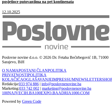
posjetioce putovanjima na pet kontinenata
12.10.2025
Poslovne novine d.o.o. © 2026 Dr. Fetaha Bećirbegović 1B, 71000
Sarajevo, BiH
O NAMA
POSTANI ČLAN
POLITIKA
PRIVATNOSTI
POLITIKA
KOLAČIĆA
OGLAŠAVANJE
IMPRESSUM
NEWSLETTER
SHO
Redakcija:
033 974 886
|
info@poslovnenovine.ba
Marketing:
033 742 002
|
marketing@poslovnenovine.ba
100NAJVECIH.BA
100EXPO.BA
ADRIA1000.COM
Powered by
Green Code