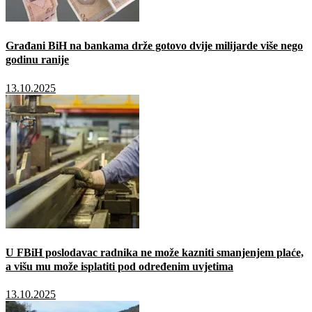
Građani BiH na bankama drže gotovo dvije milijarde više nego
godinu ranije
13.10.2025
U FBiH poslodavac radnika ne može kazniti smanjenjem plaće,
a višu mu može isplatiti pod određenim uvjetima
13.10.2025