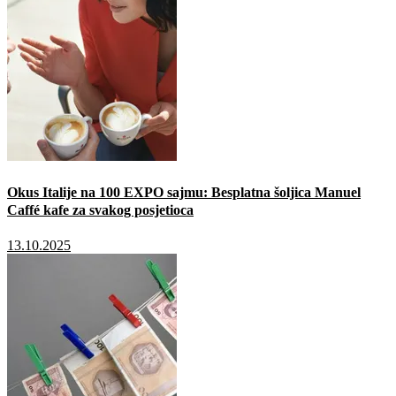
Okus Italije na 100 EXPO sajmu: Besplatna šoljica Manuel
Caffé kafe za svakog posjetioca
13.10.2025