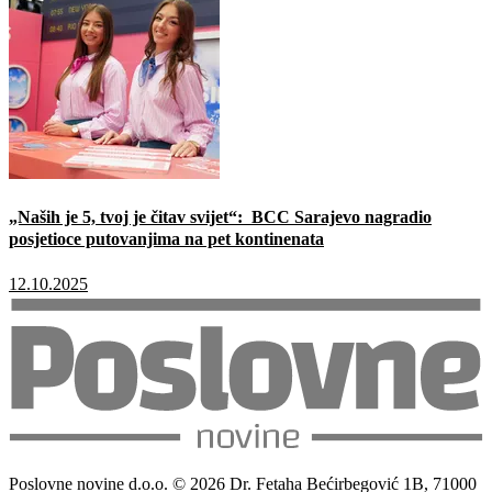
„Naših je 5, tvoj je čitav svijet“: BCC Sarajevo nagradio
posjetioce putovanjima na pet kontinenata
12.10.2025
Poslovne novine d.o.o. © 2026 Dr. Fetaha Bećirbegović 1B, 71000