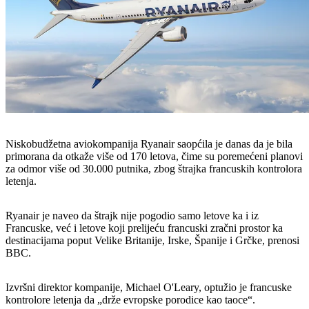
Niskobudžetna aviokompanija Ryanair saopćila je danas da je bila
primorana da otkaže više od 170 letova, čime su poremećeni planovi
za odmor više od 30.000 putnika, zbog štrajka francuskih kontrolora
letenja.
Ryanair je naveo da štrajk nije pogodio samo letove ka i iz
Francuske, već i letove koji prelijeću francuski zračni prostor ka
destinacijama poput Velike Britanije, Irske, Španije i Grčke, prenosi
BBC.
Izvršni direktor kompanije, Michael O'Leary, optužio je francuske
kontrolore letenja da „drže evropske porodice kao taoce“.