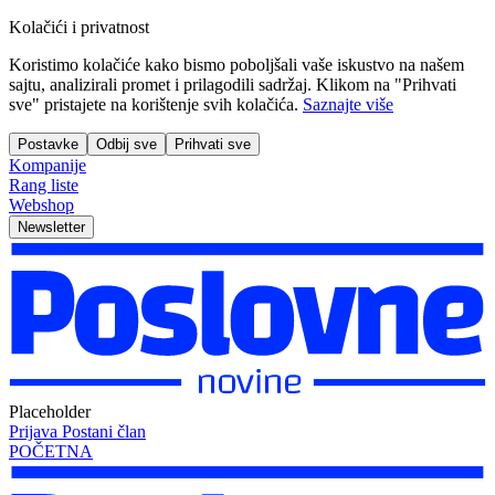
Kolačići i privatnost
Koristimo kolačiće kako bismo poboljšali vaše iskustvo na našem
sajtu, analizirali promet i prilagodili sadržaj. Klikom na "Prihvati
sve" pristajete na korištenje svih kolačića.
Saznajte više
Postavke
Odbij sve
Prihvati sve
Kompanije
Rang liste
Webshop
Newsletter
Placeholder
Prijava
Postani član
POČETNA