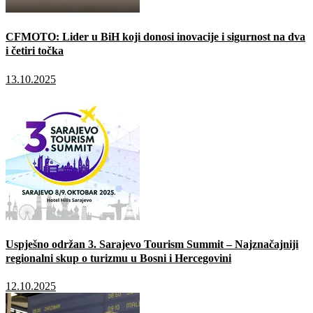
CFMOTO: Lider u BiH koji donosi inovacije i sigurnost na dva
i četiri točka
13.10.2025
Uspješno održan 3. Sarajevo Tourism Summit – Najznačajniji
regionalni skup o turizmu u Bosni i Hercegovini
12.10.2025