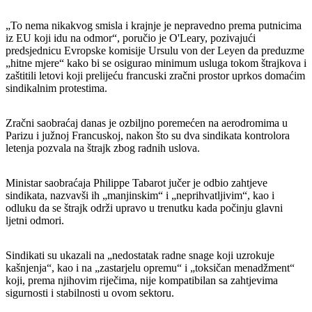
„To nema nikakvog smisla i krajnje je nepravedno prema putnicima
iz EU koji idu na odmor“, poručio je O'Leary, pozivajući
predsjednicu Evropske komisije Ursulu von der Leyen da preduzme
„hitne mjere“ kako bi se osigurao minimum usluga tokom štrajkova i
zaštitili letovi koji prelijeću francuski zračni prostor uprkos domaćim
sindikalnim protestima.
Zračni saobraćaj danas je ozbiljno poremećen na aerodromima u
Parizu i južnoj Francuskoj, nakon što su dva sindikata kontrolora
letenja pozvala na štrajk zbog radnih uslova.
Ministar saobraćaja Philippe Tabarot jučer je odbio zahtjeve
sindikata, nazvavši ih „manjinskim“ i „neprihvatljivim“, kao i
odluku da se štrajk održi upravo u trenutku kada počinju glavni
ljetni odmori.
Sindikati su ukazali na „nedostatak radne snage koji uzrokuje
kašnjenja“, kao i na „zastarjelu opremu“ i „toksičan menadžment“
koji, prema njihovim riječima, nije kompatibilan sa zahtjevima
sigurnosti i stabilnosti u ovom sektoru.