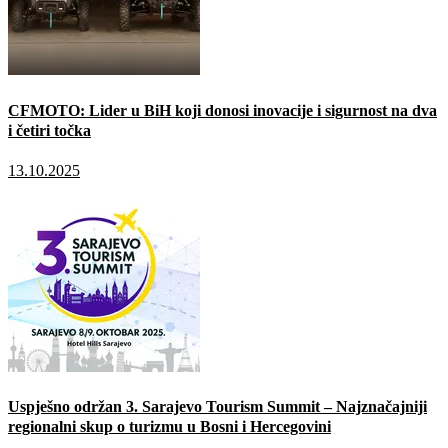
CFMOTO: Lider u BiH koji donosi inovacije i sigurnost na dva
i četiri točka
13.10.2025
Uspješno održan 3. Sarajevo Tourism Summit – Najznačajniji
regionalni skup o turizmu u Bosni i Hercegovini