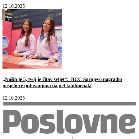
12.10.2025
„Naših je 5, tvoj je čitav svijet“: BCC Sarajevo nagradio
posjetioce putovanjima na pet kontinenata
12.10.2025