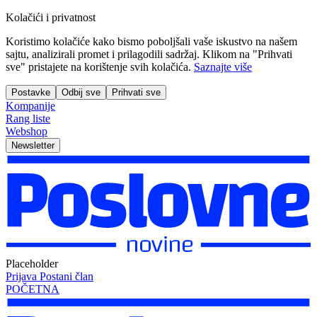
Kolačići i privatnost
Koristimo kolačiće kako bismo poboljšali vaše iskustvo na našem
sajtu, analizirali promet i prilagodili sadržaj. Klikom na "Prihvati
sve" pristajete na korištenje svih kolačića.
Saznajte više
Postavke
Odbij sve
Prihvati sve
Kompanije
Rang liste
Webshop
Newsletter
Placeholder
Prijava
Postani član
POČETNA