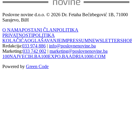
Poslovne novine d.o.o. © 2026 Dr. Fetaha Bećirbegović 1B, 71000
Sarajevo, BiH
O NAMA
POSTANI ČLAN
POLITIKA
PRIVATNOSTI
POLITIKA
KOLAČIĆA
OGLAŠAVANJE
IMPRESSUM
NEWSLETTER
SHO
Redakcija:
033 974 886
|
info@poslovnenovine.ba
Marketing:
033 742 002
|
marketing@poslovnenovine.ba
100NAJVECIH.BA
100EXPO.BA
ADRIA1000.COM
Powered by
Green Code