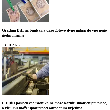
Građani BiH na bankama drže gotovo dvije milijarde više nego
godinu ranije
13.10.2025
U FBiH poslodavac radnika ne može kazniti smanjenjem plaće,
a višu mu može isplatiti pod određenim uvjetima