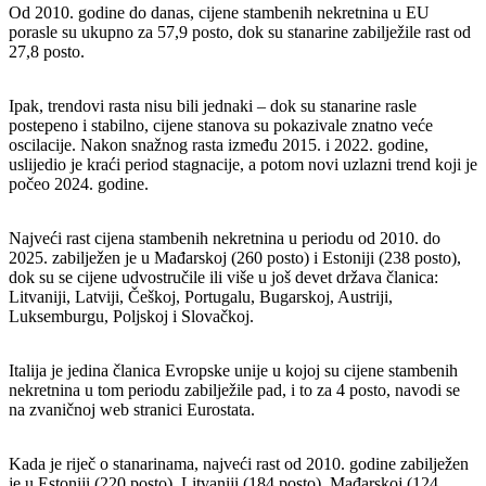
Od 2010. godine do danas, cijene stambenih nekretnina u EU
porasle su ukupno za 57,9 posto, dok su stanarine zabilježile rast od
27,8 posto.
Ipak, trendovi rasta nisu bili jednaki – dok su stanarine rasle
postepeno i stabilno, cijene stanova su pokazivale znatno veće
oscilacije. Nakon snažnog rasta između 2015. i 2022. godine,
uslijedio je kraći period stagnacije, a potom novi uzlazni trend koji je
počeo 2024. godine.
Najveći rast cijena stambenih nekretnina u periodu od 2010. do
2025. zabilježen je u Mađarskoj (260 posto) i Estoniji (238 posto),
dok su se cijene udvostručile ili više u još devet država članica:
Litvaniji, Latviji, Češkoj, Portugalu, Bugarskoj, Austriji,
Luksemburgu, Poljskoj i Slovačkoj.
Italija je jedina članica Evropske unije u kojoj su cijene stambenih
nekretnina u tom periodu zabilježile pad, i to za 4 posto, navodi se
na zvaničnoj web stranici Eurostata.
Kada je riječ o stanarinama, najveći rast od 2010. godine zabilježen
je u Estoniji (220 posto), Litvaniji (184 posto), Mađarskoj (124