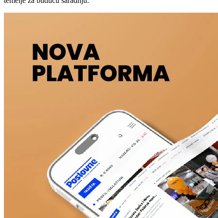
temelje za buduću saradnju.“