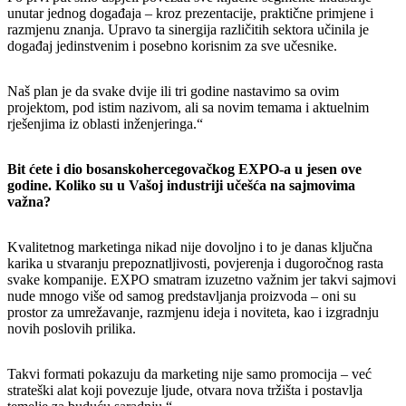
unutar jednog događaja – kroz prezentacije, praktične primjene i
razmjenu znanja. Upravo ta sinergija različitih sektora učinila je
događaj jedinstvenim i posebno korisnim za sve učesnike.
Naš plan je da svake dvije ili tri godine nastavimo sa ovim
projektom, pod istim nazivom, ali sa novim temama i aktuelnim
rješenjima iz oblasti inženjeringa.“
Bit ćete i dio bosanskohercegovačkog EXPO-a u jesen ove
godine. Koliko su u Vašoj industriji učešća na sajmovima
važna?
Kvalitetnog marketinga nikad nije dovoljno i to je danas ključna
karika u stvaranju prepoznatljivosti, povjerenja i dugoročnog rasta
svake kompanije. EXPO smatram izuzetno važnim jer takvi sajmovi
nude mnogo više od samog predstavljanja proizvoda – oni su
prostor za umrežavanje, razmjenu ideja i noviteta, kao i izgradnju
novih poslovih prilika.
Takvi formati pokazuju da marketing nije samo promocija – već
strateški alat koji povezuje ljude, otvara nova tržišta i postavlja