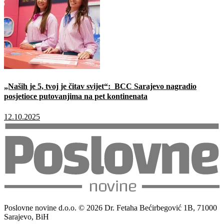
„Naših je 5, tvoj je čitav svijet“: BCC Sarajevo nagradio
posjetioce putovanjima na pet kontinenata
12.10.2025
Poslovne novine d.o.o. © 2026 Dr. Fetaha Bećirbegović 1B, 71000
Sarajevo, BiH