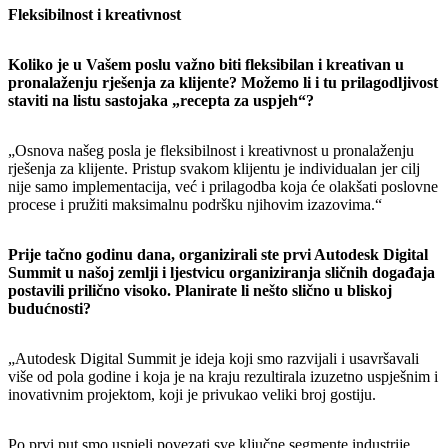
Fleksibilnost i kreativnost
Koliko je u Vašem poslu važno biti fleksibilan i kreativan u
pronalaženju rješenja za klijente? Možemo li i tu prilagodljivost
staviti na listu sastojaka „recepta za uspjeh“?
„Osnova našeg posla je fleksibilnost i kreativnost u pronalaženju
rješenja za klijente. Pristup svakom klijentu je individualan jer cilj
nije samo implementacija, već i prilagodba koja će olakšati poslovne
procese i pružiti maksimalnu podršku njihovim izazovima.“
Prije tačno godinu dana, organizirali ste prvi Autodesk Digital
Summit u našoj zemlji i ljestvicu organiziranja sličnih događaja
postavili prilično visoko. Planirate li nešto slično u bliskoj
budućnosti?
„Autodesk Digital Summit je ideja koji smo razvijali i usavršavali
više od pola godine i koja je na kraju rezultirala izuzetno uspješnim i
inovativnim projektom, koji je privukao veliki broj gostiju.
Po prvi put smo uspjeli povezati sve ključne segmente industrije