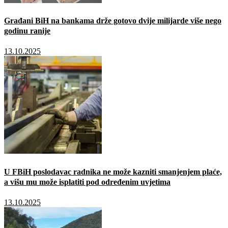
Građani BiH na bankama drže gotovo dvije milijarde više nego
godinu ranije
13.10.2025
U FBiH poslodavac radnika ne može kazniti smanjenjem plaće,
a višu mu može isplatiti pod određenim uvjetima
13.10.2025