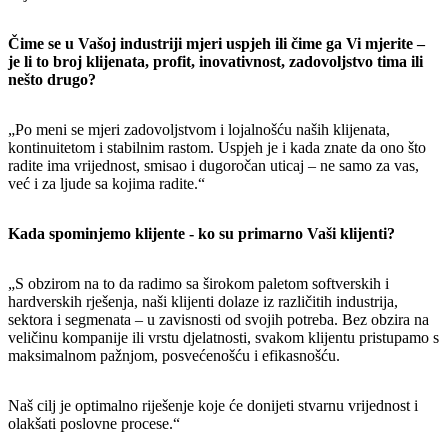
Čime se u Vašoj industriji mjeri uspjeh ili čime ga Vi mjerite –
je li to broj klijenata, profit, inovativnost, zadovoljstvo tima ili
nešto drugo?
„Po meni se mjeri zadovoljstvom i lojalnošću naših klijenata,
kontinuitetom i stabilnim rastom. Uspjeh je i kada znate da ono što
radite ima vrijednost, smisao i dugoročan uticaj – ne samo za vas,
već i za ljude sa kojima radite.“
Kada spominjemo klijente - ko su primarno Vaši klijenti?
„S obzirom na to da radimo sa širokom paletom softverskih i
hardverskih rješenja, naši klijenti dolaze iz različitih industrija,
sektora i segmenata – u zavisnosti od svojih potreba. Bez obzira na
veličinu kompanije ili vrstu djelatnosti, svakom klijentu pristupamo s
maksimalnom pažnjom, posvećenošću i efikasnošću.
Naš cilj je optimalno riješenje koje će donijeti stvarnu vrijednost i
olakšati poslovne procese.“