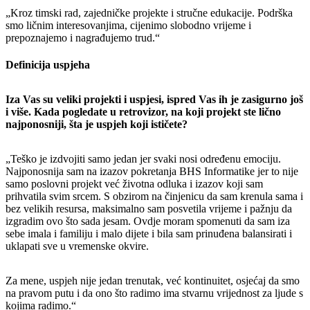
„Kroz timski rad, zajedničke projekte i stručne edukacije. Podrška
smo ličnim interesovanjima, cijenimo slobodno vrijeme i
prepoznajemo i nagrađujemo trud.“
Definicija uspjeha
Iza Vas su veliki projekti i uspjesi, ispred Vas ih je zasigurno još
i više. Kada pogledate u retrovizor, na koji projekt ste lično
najponosniji, šta je uspjeh koji ističete?
„Teško je izdvojiti samo jedan jer svaki nosi određenu emociju.
Najponosnija sam na izazov pokretanja BHS Informatike jer to nije
samo poslovni projekt već životna odluka i izazov koji sam
prihvatila svim srcem. S obzirom na činjenicu da sam krenula sama i
bez velikih resursa, maksimalno sam posvetila vrijeme i pažnju da
izgradim ovo što sada jesam. Ovdje moram spomenuti da sam iza
sebe imala i familiju i malo dijete i bila sam prinuđena balansirati i
uklapati sve u vremenske okvire.
Za mene, uspjeh nije jedan trenutak, već kontinuitet, osjećaj da smo
na pravom putu i da ono što radimo ima stvarnu vrijednost za ljude s
kojima radimo.“