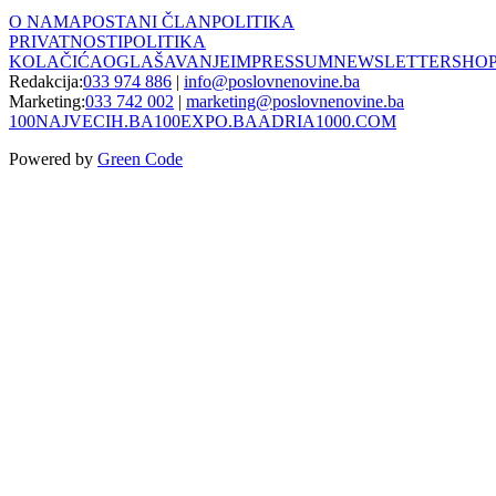
O NAMA
POSTANI ČLAN
POLITIKA
PRIVATNOSTI
POLITIKA
KOLAČIĆA
OGLAŠAVANJE
IMPRESSUM
NEWSLETTER
SHO
Redakcija:
033 974 886
|
info@poslovnenovine.ba
Marketing:
033 742 002
|
marketing@poslovnenovine.ba
100NAJVECIH.BA
100EXPO.BA
ADRIA1000.COM
Powered by
Green Code