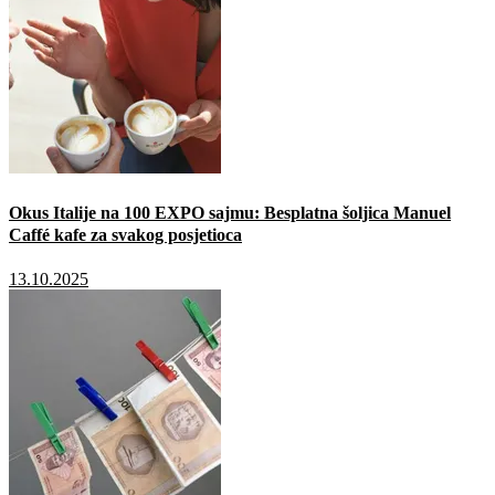
Okus Italije na 100 EXPO sajmu: Besplatna šoljica Manuel
Caffé kafe za svakog posjetioca
13.10.2025