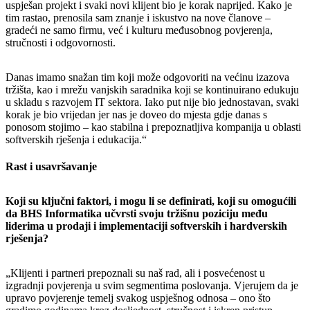
uspješan projekt i svaki novi klijent bio je korak naprijed. Kako je
tim rastao, prenosila sam znanje i iskustvo na nove članove –
gradeći ne samo firmu, već i kulturu međusobnog povjerenja,
stručnosti i odgovornosti.
Danas imamo snažan tim koji može odgovoriti na većinu izazova
tržišta, kao i mrežu vanjskih saradnika koji se kontinuirano edukuju
u skladu s razvojem IT sektora. Iako put nije bio jednostavan, svaki
korak je bio vrijedan jer nas je doveo do mjesta gdje danas s
ponosom stojimo – kao stabilna i prepoznatljiva kompanija u oblasti
softverskih rješenja i edukacija.“
Rast i usavršavanje
Koji su ključni faktori, i mogu li se definirati, koji su omogućili
da BHS Informatika učvrsti svoju tržišnu poziciju među
liderima u prodaji i implementaciji softverskih i hardverskih
rješenja?
„Klijenti i partneri prepoznali su naš rad, ali i posvećenost u
izgradnji povjerenja u svim segmentima poslovanja. Vjerujem da je
upravo povjerenje temelj svakog uspješnog odnosa – ono što