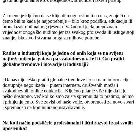
gradimo godinama kroz dosljednost, stručnost i iskren pristup.
Za mene je ključno da se klijenti mogu osloniti na nas, znajući da
ćemo biti tu kada je najpotrebnije – bilo kroz podršku, edukaciju ili
pronalazak optimalnog rješenja. Važno mi je da prepoznaju
vrijednost onoga što nudimo jer iza svakog proizvoda ili usluge stoji
znanje, iskustvo i stvarna briga za njihove potrebe.“
Radite u industriji koja je jedna od onih koja se na svijetu
najbrže mijenja, gotovo pa svakodnevno. Je li teško pratiti
globalne trendove i inovacije u industriji?
„Danas nije teško pratiti globalne trendove jer su nam informacije
dostupnije nego ikada – putem interneta, društvenih mreža i
svakodnevnih online edukacija. Ključno pitanje više nije da li je
nešto dostupno, već koliko smo zaista spremni da to pratimo, učimo
i primjenjujemo. Sve zavisi od naše volje, otvorenosti za nove stvari
i spremnosti na kontinuirano usavršavanje.
Na koji način podstičete profesionalni i lični razvoj i rast svojih
uposlenika?