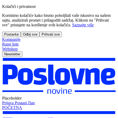
Kolačići i privatnost
Koristimo kolačiće kako bismo poboljšali vaše iskustvo na našem
sajtu, analizirali promet i prilagodili sadržaj. Klikom na "Prihvati
sve" pristajete na korištenje svih kolačića.
Saznajte više
Postavke
Odbij sve
Prihvati sve
Kompanije
Rang liste
Webshop
Newsletter
Placeholder
Prijava
Postani član
POČETNA