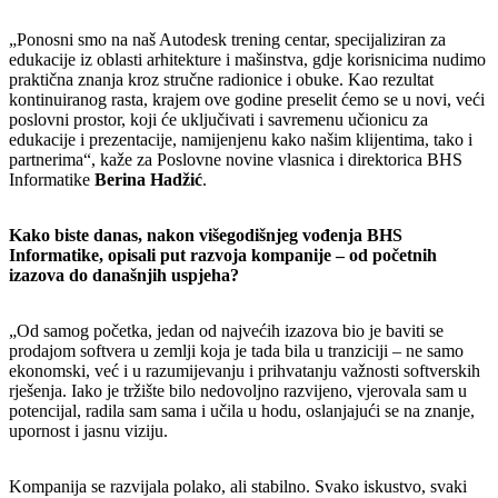
„Ponosni smo na naš Autodesk trening centar, specijaliziran za
edukacije iz oblasti arhitekture i mašinstva, gdje korisnicima nudimo
praktična znanja kroz stručne radionice i obuke. Kao rezultat
kontinuiranog rasta, krajem ove godine preselit ćemo se u novi, veći
poslovni prostor, koji će uključivati i savremenu učionicu za
edukacije i prezentacije, namijenjenu kako našim klijentima, tako i
partnerima“, kaže za Poslovne novine vlasnica i direktorica BHS
Informatike
Berina Hadžić
.
Kako biste danas, nakon višegodišnjeg vođenja BHS
Informatike, opisali put razvoja kompanije – od početnih
izazova do današnjih uspjeha?
„Od samog početka, jedan od najvećih izazova bio je baviti se
prodajom softvera u zemlji koja je tada bila u tranziciji – ne samo
ekonomski, već i u razumijevanju i prihvatanju važnosti softverskih
rješenja. Iako je tržište bilo nedovoljno razvijeno, vjerovala sam u
potencijal, radila sam sama i učila u hodu, oslanjajući se na znanje,
upornost i jasnu viziju.
Kompanija se razvijala polako, ali stabilno. Svako iskustvo, svaki