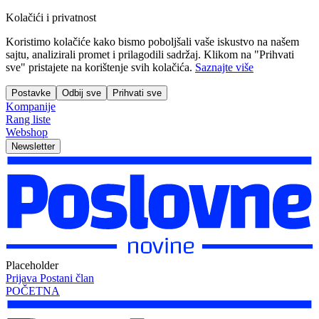
Kolačići i privatnost
Koristimo kolačiće kako bismo poboljšali vaše iskustvo na našem
sajtu, analizirali promet i prilagodili sadržaj. Klikom na "Prihvati
sve" pristajete na korištenje svih kolačića.
Saznajte više
Postavke
Odbij sve
Prihvati sve
Kompanije
Rang liste
Webshop
Newsletter
Placeholder
Prijava
Postani član
POČETNA