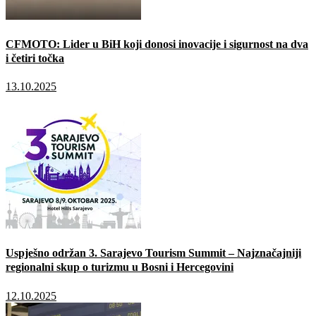
CFMOTO: Lider u BiH koji donosi inovacije i sigurnost na dva
i četiri točka
13.10.2025
Uspješno održan 3. Sarajevo Tourism Summit – Najznačajniji
regionalni skup o turizmu u Bosni i Hercegovini
12.10.2025