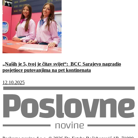
„Naših je 5, tvoj je čitav svijet“: BCC Sarajevo nagradio
posjetioce putovanjima na pet kontinenata
12.10.2025