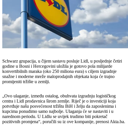
Schwarz grupacija, u čijem sastavu posluje Lidl, u posljednje četiri
godine u Bosni i Hercegovini uložila je gotovo pola milijarde
konvertibilnih maraka (oko 250 miliona eura) s ciljem izgradnje
snažne i moderne mreže maloprodajnih objekata koja će trajno
promijeniti tržište u zemlji.
„Ovo ulaganje, između ostalog, obuhvata izgradnju logističkog
centra i Lidl prodavnica širom zemlje. Riječ je o investiciji koja
potvrđuje našu posvećenost tržištu BiH i želju da zaposlenima i
kupcima ponudimo samo najbolje. Ulaganja će se nastaviti i u
narednom periodu. U Lidlu se uvijek trudimo biti pokretač
pozitivnih promjena“, poručili su iz ove kompanije, prenosi Akta.ba.