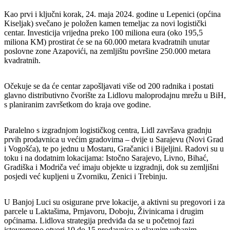
Kao prvi i ključni korak, 24. maja 2024. godine u Lepenici (općina
Kiseljak) svečano je položen kamen temeljac za novi logistički
centar. Investicija vrijedna preko 100 miliona eura (oko 195,5
miliona KM) prostirat će se na 60.000 metara kvadratnih unutar
poslovne zone Azapovići, na zemljištu površine 250.000 metara
kvadratnih.
Očekuje se da će centar zapošljavati više od 200 radnika i postati
glavno distributivno čvorište za Lidlovu maloprodajnu mrežu u BiH,
s planiranim završetkom do kraja ove godine.
Paralelno s izgradnjom logističkog centra, Lidl završava gradnju
prvih prodavnica u većim gradovima – dvije u Sarajevu (Novi Grad
i Vogošća), te po jednu u Mostaru, Gračanici i Bijeljini. Radovi su u
toku i na dodatnim lokacijama: Istočno Sarajevo, Livno, Bihać,
Gradiška i Modriča već imaju objekte u izgradnji, dok su zemljišni
posjedi već kupljeni u Zvorniku, Zenici i Trebinju.
U Banjoj Luci su osigurane prve lokacije, a aktivni su pregovori i za
parcele u Laktašima, Prnjavoru, Doboju, Živinicama i drugim
općinama. Lidlova strategija predviđa da se u početnoj fazi
istovremeno otvori 10 do 15 prodavnica u glavnim urbanim