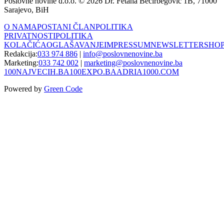
Poslovne novine d.o.o. © 2026 Dr. Fetaha Bećirbegović 1B, 71000
Sarajevo, BiH
O NAMA
POSTANI ČLAN
POLITIKA
PRIVATNOSTI
POLITIKA
KOLAČIĆA
OGLAŠAVANJE
IMPRESSUM
NEWSLETTER
SHO
Redakcija:
033 974 886
|
info@poslovnenovine.ba
Marketing:
033 742 002
|
marketing@poslovnenovine.ba
100NAJVECIH.BA
100EXPO.BA
ADRIA1000.COM
Powered by
Green Code