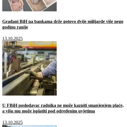
Građani BiH na bankama drže gotovo dvije milijarde više nego
godinu ranije
13.10.2025
U FBiH poslodavac radnika ne može kazniti smanjenjem plaće,
a višu mu može isplatiti pod određenim uvjetima
13.10.2025