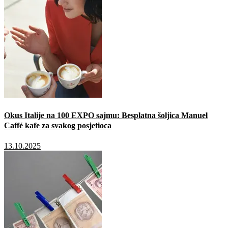
Okus Italije na 100 EXPO sajmu: Besplatna šoljica Manuel
Caffé kafe za svakog posjetioca
13.10.2025