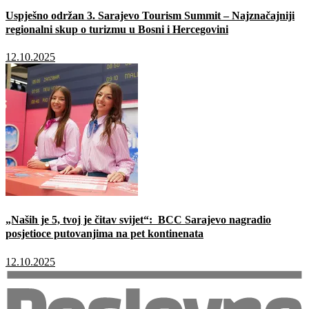
Uspješno održan 3. Sarajevo Tourism Summit – Najznačajniji
regionalni skup o turizmu u Bosni i Hercegovini
12.10.2025
„Naših je 5, tvoj je čitav svijet“: BCC Sarajevo nagradio
posjetioce putovanjima na pet kontinenata
12.10.2025