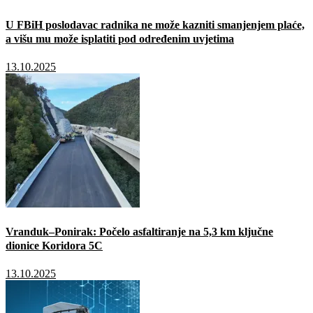
U FBiH poslodavac radnika ne može kazniti smanjenjem plaće,
a višu mu može isplatiti pod određenim uvjetima
13.10.2025
Vranduk–Ponirak: Počelo asfaltiranje na 5,3 km ključne
dionice Koridora 5C
13.10.2025