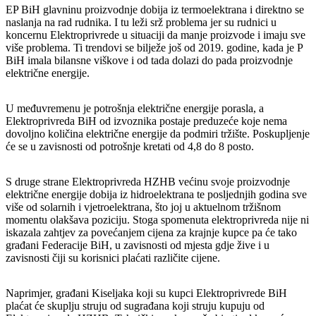
EP BiH glavninu proizvodnje dobija iz termoelektrana i direktno se
naslanja na rad rudnika. I tu leži srž problema jer su rudnici u
koncernu Elektroprivrede u situaciji da manje proizvode i imaju sve
više problema. Ti trendovi se bilježe još od 2019. godine, kada je P
BiH imala bilansne viškove i od tada dolazi do pada proizvodnje
električne energije.
U međuvremenu je potrošnja električne energije porasla, a
Elektroprivreda BiH od izvoznika postaje preduzeće koje nema
dovoljno količina električne energije da podmiri tržište. Poskupljenje
će se u zavisnosti od potrošnje kretati od 4,8 do 8 posto.
S druge strane Elektroprivreda HZHB većinu svoje proizvodnje
električne energije dobija iz hidroelektrana te posljednjih godina sve
više od solarnih i vjetroelektrana, što joj u aktuelnom tržišnom
momentu olakšava poziciju. Stoga spomenuta elektroprivreda nije ni
iskazala zahtjev za povećanjem cijena za krajnje kupce pa će tako
građani Federacije BiH, u zavisnosti od mjesta gdje žive i u
zavisnosti čiji su korisnici plaćati različite cijene.
Naprimjer, građani Kiseljaka koji su kupci Elektroprivrede BiH
plaćat će skuplju struju od sugrađana koji struju kupuju od