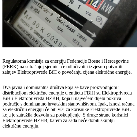
Regulatorna komisija za energiju Federacije Bosne i Hercegovine
(FERK) na sutrašnjoj sjednici će odlučivati i izvjesno potvrditi
zahtjev Elektroprivrede BiH o povećanju cijena električne energije.
Dva javna i dominantna društva koja se bave proizvodnjom i
distribucijom električne energije u entitetu FBiH su Elektroprivreda
BiH i Elektroprivreda HZBH, koja u najvećem dijelu pokriva
područje s dominantno hrvatskim stanovništvom. Ipak, iznosi računa
za električnu energiju će biti viši za korisnike Elektroprivrede BiH,
koja je zatražila dozvolu za poskupljenje. S druge strane korisnici
Elektroprivrede HZHB, barem za sada neće dobiti skuplju
električnu energiju.