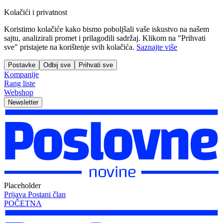
Kolačići i privatnost
Koristimo kolačiće kako bismo poboljšali vaše iskustvo na našem
sajtu, analizirali promet i prilagodili sadržaj. Klikom na "Prihvati
sve" pristajete na korištenje svih kolačića.
Saznajte više
Postavke
Odbij sve
Prihvati sve
Kompanije
Rang liste
Webshop
Newsletter
Placeholder
Prijava
Postani član
POČETNA