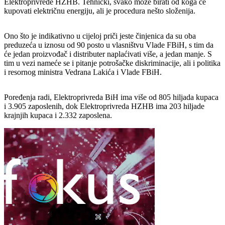
Elektroprivrede HZHB. Tehnički, svako može birati od koga će
kupovati električnu energiju, ali je procedura nešto složenija.
Ono što je indikativno u cijeloj priči jeste činjenica da su oba
preduzeća u iznosu od 90 posto u vlasništvu Vlade FBiH, s tim da
će jedan proizvođač i distributer naplaćivati više, a jedan manje. S
tim u vezi nameće se i pitanje potrošačke diskriminacije, ali i politika
i resornog ministra Vedrana Lakića i Vlade FBiH.
Poređenja radi, Elektroprivreda BiH ima više od 805 hiljada kupaca
i 3.905 zaposlenih, dok Elektroprivreda HZHB ima 203 hiljade
krajnjih kupaca i 2.332 zaposlena.