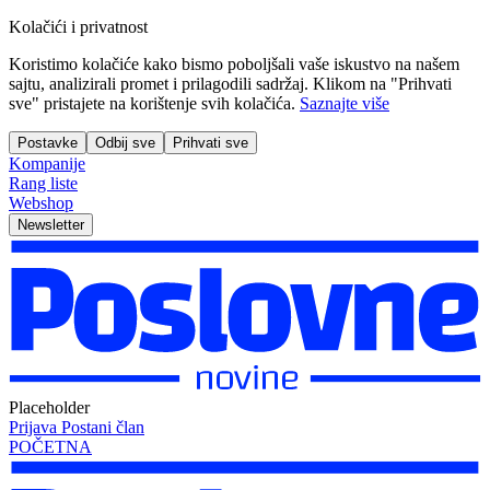
Kolačići i privatnost
Koristimo kolačiće kako bismo poboljšali vaše iskustvo na našem
sajtu, analizirali promet i prilagodili sadržaj. Klikom na "Prihvati
sve" pristajete na korištenje svih kolačića.
Saznajte više
Postavke
Odbij sve
Prihvati sve
Kompanije
Rang liste
Webshop
Newsletter
Placeholder
Prijava
Postani član
POČETNA