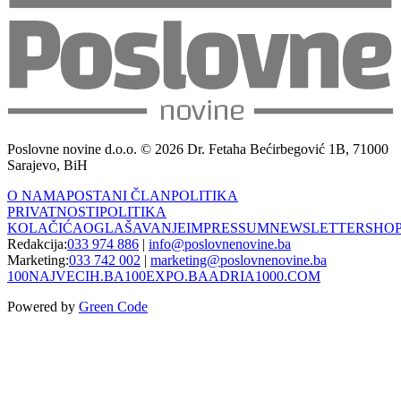
Poslovne novine d.o.o. © 2026 Dr. Fetaha Bećirbegović 1B, 71000
Sarajevo, BiH
O NAMA
POSTANI ČLAN
POLITIKA
PRIVATNOSTI
POLITIKA
KOLAČIĆA
OGLAŠAVANJE
IMPRESSUM
NEWSLETTER
SHO
Redakcija:
033 974 886
|
info@poslovnenovine.ba
Marketing:
033 742 002
|
marketing@poslovnenovine.ba
100NAJVECIH.BA
100EXPO.BA
ADRIA1000.COM
Powered by
Green Code