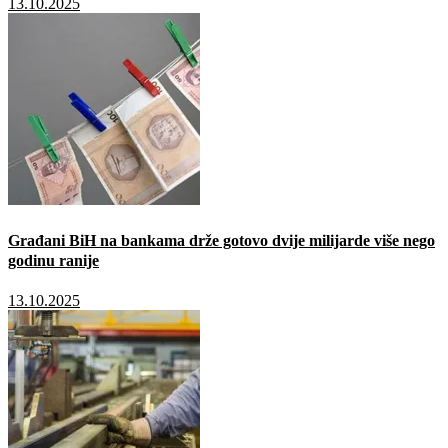
13.10.2025
Građani BiH na bankama drže gotovo dvije milijarde više nego
godinu ranije
13.10.2025