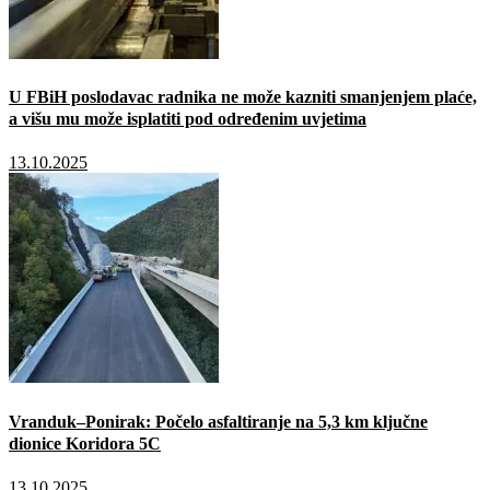
U FBiH poslodavac radnika ne može kazniti smanjenjem plaće,
a višu mu može isplatiti pod određenim uvjetima
13.10.2025
Vranduk–Ponirak: Počelo asfaltiranje na 5,3 km ključne
dionice Koridora 5C
13.10.2025