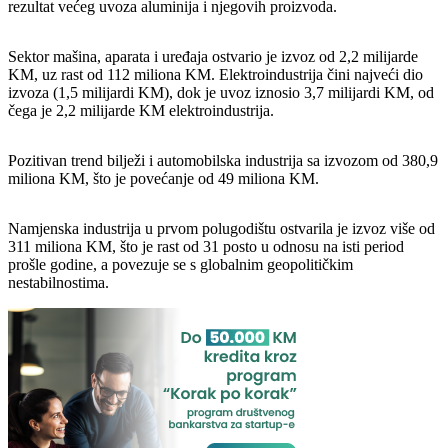
rezultat većeg uvoza aluminija i njegovih proizvoda.
Sektor mašina, aparata i uređaja ostvario je izvoz od 2,2 milijarde
KM, uz rast od 112 miliona KM. Elektroindustrija čini najveći dio
izvoza (1,5 milijardi KM), dok je uvoz iznosio 3,7 milijardi KM, od
čega je 2,2 milijarde KM elektroindustrija.
Pozitivan trend bilježi i automobilska industrija sa izvozom od 380,9
miliona KM, što je povećanje od 49 miliona KM.
Namjenska industrija u prvom polugodištu ostvarila je izvoz više od
311 miliona KM, što je rast od 31 posto u odnosu na isti period
prošle godine, a povezuje se s globalnim geopolitičkim
nestabilnostima.