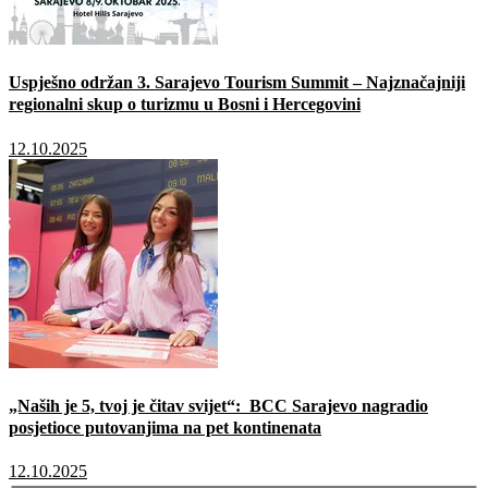
Uspješno održan 3. Sarajevo Tourism Summit – Najznačajniji
regionalni skup o turizmu u Bosni i Hercegovini
12.10.2025
„Naših je 5, tvoj je čitav svijet“: BCC Sarajevo nagradio
posjetioce putovanjima na pet kontinenata
12.10.2025