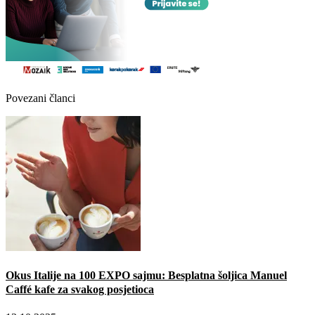
Povezani članci
Okus Italije na 100 EXPO sajmu: Besplatna šoljica Manuel
Caffé kafe za svakog posjetioca