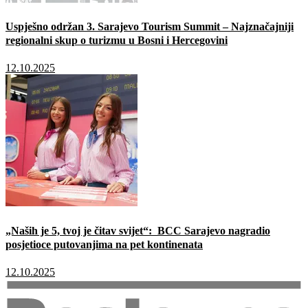
Uspješno održan 3. Sarajevo Tourism Summit – Najznačajniji
regionalni skup o turizmu u Bosni i Hercegovini
12.10.2025
„Naših je 5, tvoj je čitav svijet“: BCC Sarajevo nagradio
posjetioce putovanjima na pet kontinenata
12.10.2025