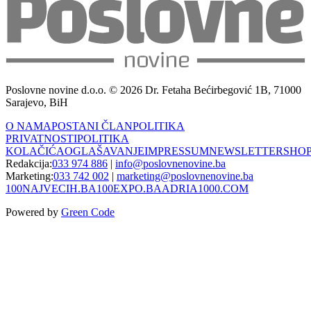
Poslovne novine d.o.o. © 2026 Dr. Fetaha Bećirbegović 1B, 71000
Sarajevo, BiH
O NAMA
POSTANI ČLAN
POLITIKA
PRIVATNOSTI
POLITIKA
KOLAČIĆA
OGLAŠAVANJE
IMPRESSUM
NEWSLETTER
SHO
Redakcija:
033 974 886
|
info@poslovnenovine.ba
Marketing:
033 742 002
|
marketing@poslovnenovine.ba
100NAJVECIH.BA
100EXPO.BA
ADRIA1000.COM
Powered by
Green Code