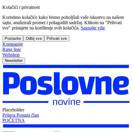
Kolačići i privatnost
Koristimo kolačiće kako bismo poboljšali vaše iskustvo na našem
sajtu, analizirali promet i prilagodili sadržaj. Klikom na "Prihvati
sve" pristajete na korištenje svih kolačića.
Saznajte više
Postavke
Odbij sve
Prihvati sve
Kompanije
Rang liste
Webshop
Newsletter
Placeholder
Prijava
Postani član
POČETNA