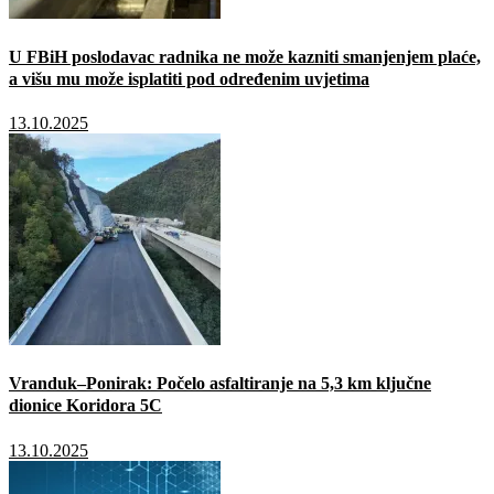
U FBiH poslodavac radnika ne može kazniti smanjenjem plaće,
a višu mu može isplatiti pod određenim uvjetima
13.10.2025
Vranduk–Ponirak: Počelo asfaltiranje na 5,3 km ključne
dionice Koridora 5C
13.10.2025