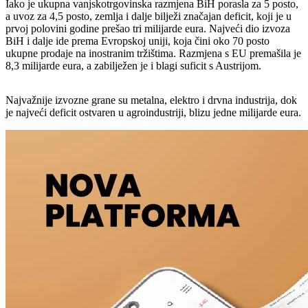
Iako je ukupna vanjskotrgovinska razmjena BiH porasla za 5 posto,
a uvoz za 4,5 posto, zemlja i dalje bilježi značajan deficit, koji je u
prvoj polovini godine prešao tri milijarde eura. Najveći dio izvoza
BiH i dalje ide prema Evropskoj uniji, koja čini oko 70 posto
ukupne prodaje na inostranim tržištima. Razmjena s EU premašila je
8,3 milijarde eura, a zabilježen je i blagi suficit s Austrijom.
Najvažnije izvozne grane su metalna, elektro i drvna industrija, dok
je najveći deficit ostvaren u agroindustriji, blizu jedne milijarde eura.