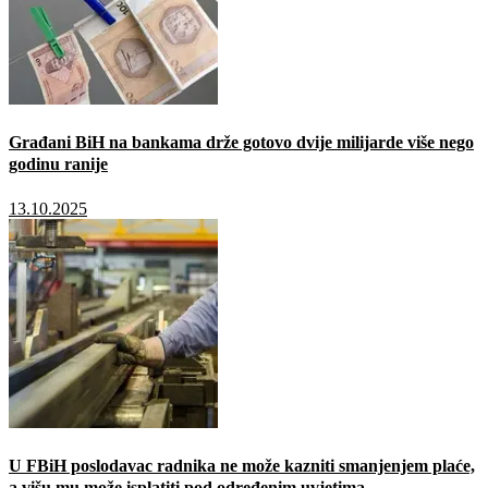
Građani BiH na bankama drže gotovo dvije milijarde više nego
godinu ranije
13.10.2025
U FBiH poslodavac radnika ne može kazniti smanjenjem plaće,
a višu mu može isplatiti pod određenim uvjetima