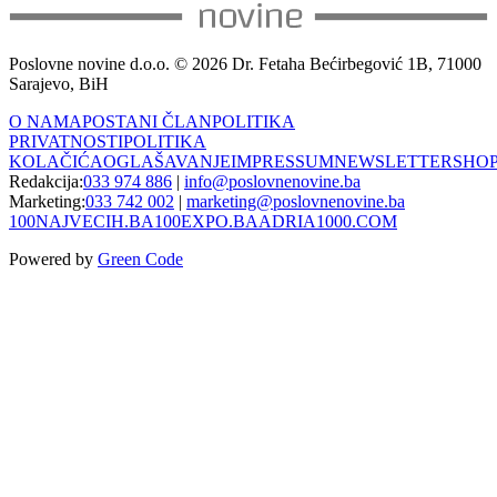
Poslovne novine d.o.o. © 2026 Dr. Fetaha Bećirbegović 1B, 71000
Sarajevo, BiH
O NAMA
POSTANI ČLAN
POLITIKA
PRIVATNOSTI
POLITIKA
KOLAČIĆA
OGLAŠAVANJE
IMPRESSUM
NEWSLETTER
SHO
Redakcija:
033 974 886
|
info@poslovnenovine.ba
Marketing:
033 742 002
|
marketing@poslovnenovine.ba
100NAJVECIH.BA
100EXPO.BA
ADRIA1000.COM
Powered by
Green Code