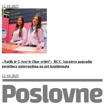
12.10.2025
„Naših je 5, tvoj je čitav svijet“: BCC Sarajevo nagradio
posjetioce putovanjima na pet kontinenata
12.10.2025