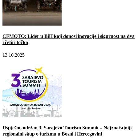
CFMOTO: Lider u BiH koji donosi inovacije i sigurnost na dva
i četiri točka
13.10.2025
Uspješno održan 3. Sarajevo Tourism Summit – Najznačajniji
regionalni skup o turizmu u Bosni i Hercegovini