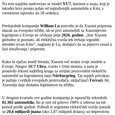
Na tom uspjehu nadovezao se model
YU7
, lansiran u maju, koji je
također brzo postao jedan od najtraženijih automobila u Kini, s
vremenom isporuke do 58 sedmica.
Predsjednik kompanije
William Lu
potvrdio je da Xiaomi priprema
ulazak na evropsko tržište, ali se prvi automobili sa Xiaomijevim
logotipom u Evropi ne očekuju prije
2026. godine
. „Ime Xiaomi
globalno je poznato, ali električna vozila tek trebaju izgraditi
identitet izvan Kine“, naglasio je Lu, dodajući da su planovi zasad u
fazi istraživanja i pripreme.
Kako bi ojačao imidž brenda, Xiaomi već testira svoje modele u
Evropi. Njegov
SU7 Ultra
, vozilo s četiri motora, u junu je
postavilo rekord najbržeg kruga za serijski proizvedeni električni
automobil na legendarnoj stazi
Nürburgring
. Taj uspjeh privukao
je pažnju i velikih evropskih proizvođača, uključujući
Ferrari
, što
Xiaomiju daje dodatnu legitimnost na tržištu.
U drugom kvartalu ove godine kompanija je isporučila rekordnih
81.302 automobila
, što je rast od gotovo 198% u odnosu na isti
period prošle godine. Prihodi iz segmenta električnih vozila iznosili
su
20,6 milijardi juana
(oko 2,87 milijardi dolara), uz impresivnu