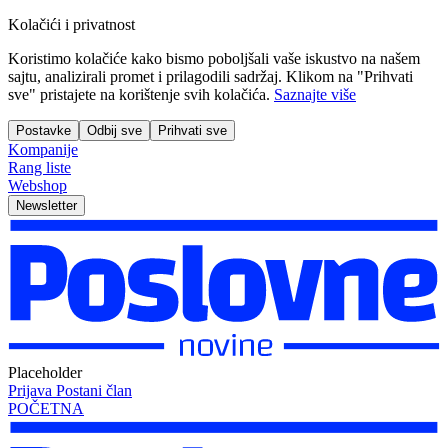
Kolačići i privatnost
Koristimo kolačiće kako bismo poboljšali vaše iskustvo na našem
sajtu, analizirali promet i prilagodili sadržaj. Klikom na "Prihvati
sve" pristajete na korištenje svih kolačića.
Saznajte više
Postavke
Odbij sve
Prihvati sve
Kompanije
Rang liste
Webshop
Newsletter
Placeholder
Prijava
Postani član
POČETNA