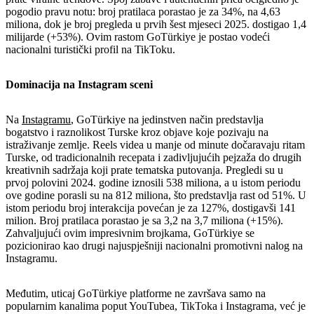
pogodio pravu notu: broj pratilaca porastao je za 34%, na 4,63
miliona, dok je broj pregleda u prvih šest mjeseci 2025. dostigao 1,4
milijarde (+53%). Ovim rastom GoTürkiye je postao vodeći
nacionalni turistički profil na TikToku.
Dominacija na Instagram sceni
Na
Instagramu
, GoTürkiye na jedinstven način predstavlja
bogatstvo i raznolikost Turske kroz objave koje pozivaju na
istraživanje zemlje. Reels videa u manje od minute dočaravaju ritam
Turske, od tradicionalnih recepata i zadivljujućih pejzaža do drugih
kreativnih sadržaja koji prate tematska putovanja. Pregledi su u
prvoj polovini 2024. godine iznosili 538 miliona, a u istom periodu
ove godine porasli su na 812 miliona, što predstavlja rast od 51%. U
istom periodu broj interakcija povećan je za 127%, dostigavši 141
milion. Broj pratilaca porastao je sa 3,2 na 3,7 miliona (+15%).
Zahvaljujući ovim impresivnim brojkama, GoTürkiye se
pozicionirao kao drugi najuspješniji nacionalni promotivni nalog na
Instagramu.
Međutim, uticaj GoTürkiye platforme ne završava samo na
popularnim kanalima poput YouTubea, TikToka i Instagrama, već je