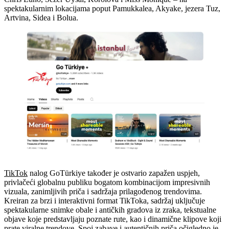
spektakularnim lokacijama poput Pamukkalea, Akyake, jezera Tuz,
Artvina, Sidea i Bolua.
TikTok
nalog GoTürkiye također je ostvario zapažen uspjeh,
privlačeći globalnu publiku bogatom kombinacijom impresivnih
vizuala, zanimljivih priča i sadržaja prilagođenog trendovima.
Kreiran za brzi i interaktivni format TikToka, sadržaj uključuje
spektakularne snimke obale i antičkih gradova iz zraka, tekstualne
objave koje predstavljaju poznate rute, kao i dinamične klipove koji
prate viralne trendove. Spoj zabave i autentičnih priča očigledno je