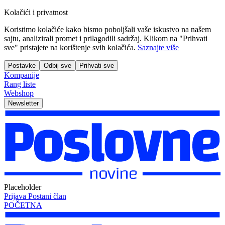
Kolačići i privatnost
Koristimo kolačiće kako bismo poboljšali vaše iskustvo na našem
sajtu, analizirali promet i prilagodili sadržaj. Klikom na "Prihvati
sve" pristajete na korištenje svih kolačića.
Saznajte više
Postavke
Odbij sve
Prihvati sve
Kompanije
Rang liste
Webshop
Newsletter
Placeholder
Prijava
Postani član
POČETNA