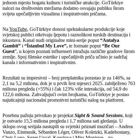
jednom mjestu bogatu kulturu i turističke atrakcije. GoTürkiye
nalozi na društvenim mrežama dodatno osvajaju publiku širom
svijeta upečatljivim vizualima i inspirativnim pričama.
Na
YouTube
, GoTürkiye donosi spektakularne produkcije koje
svjetskoj publici otkrivaju ljepotu i raznolikost turskih destinacija i
iskustava. Kanal nudi originalne mini-serije poput
“Antalya
Gambit”
i
“İstanbul My Love”,
te formate poput
“Be Our
Guest
”, u kojem poznati influenseri istražuju različite gradove širom
zemlje. Spoj filmske estetike i upečatljivih priča učinio je sadržaj
kanala i informativnim i inspirativnim.
Rezultati su impresivni – broj pretplatnika porastao je za 146%, sa
2,1 na 5,2 miliona, dok je u prvih šest mjeseci 2025. zabilježeno 763
miliona pregleda (+55%) i čak 123% više interakcija, od 54,9 do
122,6 miliona. Zahvaljujući ovim brojkama, GoTürkiye je postao
najuticajniji nacionalni promotivni turistički nalog na platformi.
Posebnu pažnju privukao je projekat
Sight & Sound Sessions
, koji
je ostvario 15,5 miliona pregleda i 1,7 miliona sati gledanja. U
sklopu ovog serijala nastupili su svjetski priznati muzičari – Andrea
Vanzo, Einmusik, Sébastien Léger, Oliver Koletzki, Kadebostany,
Chris Luno, Sezer Uysal, Korolova i Miss Monique – na