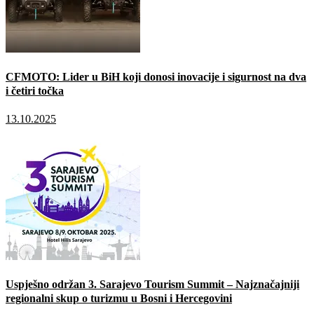
CFMOTO: Lider u BiH koji donosi inovacije i sigurnost na dva
i četiri točka
13.10.2025
Uspješno održan 3. Sarajevo Tourism Summit – Najznačajniji
regionalni skup o turizmu u Bosni i Hercegovini