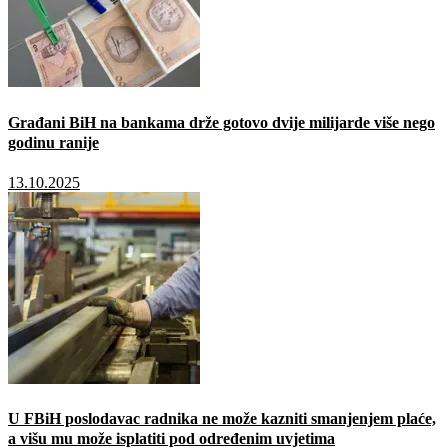
Građani BiH na bankama drže gotovo dvije milijarde više nego
godinu ranije
13.10.2025
U FBiH poslodavac radnika ne može kazniti smanjenjem plaće,
a višu mu može isplatiti pod određenim uvjetima