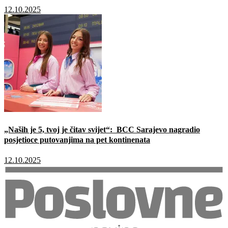
12.10.2025
„Naših je 5, tvoj je čitav svijet“: BCC Sarajevo nagradio
posjetioce putovanjima na pet kontinenata
12.10.2025