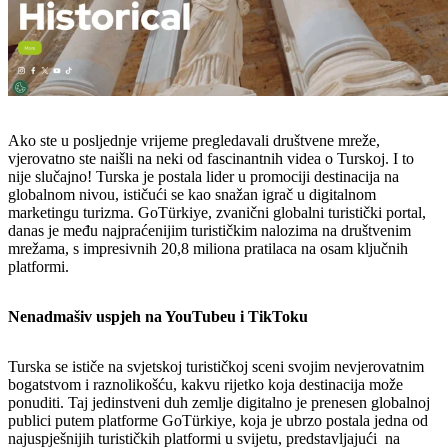
Ako ste u posljednje vrijeme pregledavali društvene mreže,
vjerovatno ste naišli na neki od fascinantnih videa o Turskoj. I to
nije slučajno! Turska je postala lider u promociji destinacija na
globalnom nivou, ističući se kao snažan igrač u digitalnom
marketingu turizma. GoTürkiye, zvanični globalni turistički portal,
danas je među najpraćenijim turističkim nalozima na društvenim
mrežama, s impresivnih 20,8 miliona pratilaca na osam ključnih
platformi.
Nenadmašiv uspjeh na YouTubeu i TikToku
Turska se ističe na svjetskoj turističkoj sceni svojim nevjerovatnim
bogatstvom i raznolikošću, kakvu rijetko koja destinacija može
ponuditi. Taj jedinstveni duh zemlje digitalno je prenesen globalnoj
publici putem platforme GoTürkiye, koja je ubrzo postala jedna od
najuspješnijih turističkih platformi u svijetu, predstavljajući na