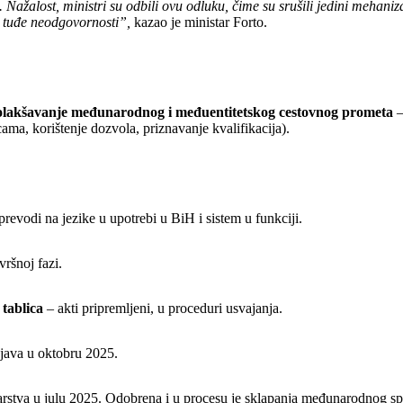
ažalost, ministri su odbili ovu odluku, čime su srušili jedini mehaniza
ci tuđe neodgovornosti”,
kazao je ministar Forto.
olakšavanje međunarodnog i međuentitetskog cestovnog prometa
–
ama, korištenje dozvola, priznavanje kvalifikacija).
prevodi na jezike u upotrebi u BiH i sistem u funkciji.
vršnoj fazi.
 tablica
– akti pripremljeni, u proceduri usvajanja.
bjava u oktobru 2025.
tarstva u julu 2025. Odobrena i u procesu je sklapanja međunarodnog s