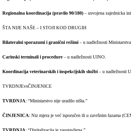
Regionalna koordinacija (pravilo 90/180)
– usvojena zajednicka ini
ŠTA NIJE NAŠE – I STOJI KOD DRUGIH
Bilateralni sporazumi i granični režimi
– u nadležnosti Ministarstv
Carinski terminali i procedure
– u nadležnosti UINO.
Koordinacija veterinarskih i inspekcijskih službi
– u nadležnosti U
TVRDNJEvsČINJENICE
TVRDNJA
: “Ministarstvo nije uradilo ništa.”
ČINJENICA
: Niz mjera je već isporučen ili u završnim fazama (
TVRDNJA
: “Digitalizacija je zaustavljena.”