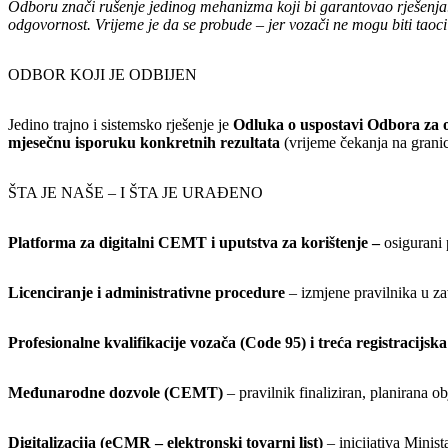
Odboru znači rušenje jedinog mehanizma koji bi garantovao rješenja. N
odgovornost. Vrijeme je da se probude – jer vozači ne mogu biti tao
ODBOR KOJI JE ODBIJEN
Jedino trajno i sistemsko rješenje je
Odluka o uspostavi Odbora za 
mjesečnu isporuku konkretnih rezultata
(vrijeme čekanja na granic
ŠTA JE NAŠE – I ŠTA JE URAĐENO
Platforma za digitalni CEMT i uputstva za korištenje –
osigurani 
Licenciranje i administrativne procedure
– izmjene pravilnika u za
Profesionalne kvalifikacije vozača (Code 95) i treća registracijska
Međunarodne dozvole (CEMT)
– pravilnik finaliziran, planirana o
Digitalizacija (eCMR – elektronski tovarni list)
– inicijativa Minis