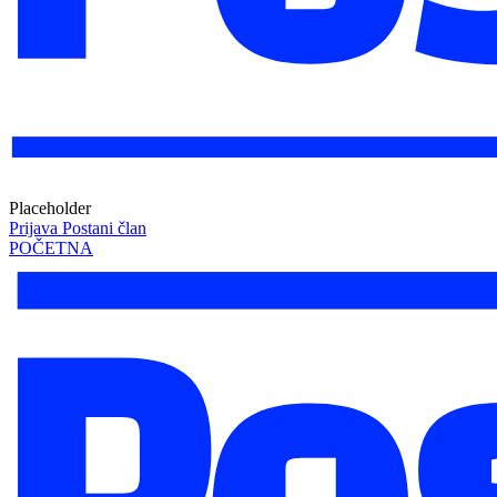
Placeholder
Prijava
Postani član
POČETNA