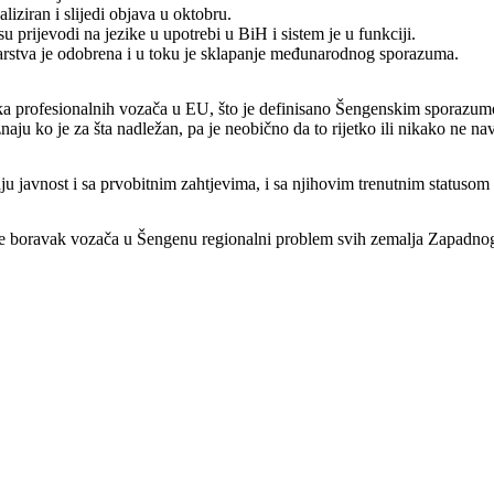
aliziran i slijedi objava u oktobru.
u prijevodi na jezike u upotrebi u BiH i sistem je u funkciji.
tarstva je odobrena i u toku je sklapanje međunarodnog sporazuma.
a profesionalnih vozača u EU, što je definisano Šengenskim sporazumom.
 znaju ko je za šta nadležan, pa je neobično da to rijetko ili nikako ne n
 javnost i sa prvobitnim zahtjevima, i sa njihovim trenutnim statusom 
 boravak vozača u Šengenu regionalni problem svih zemalja Zapadno