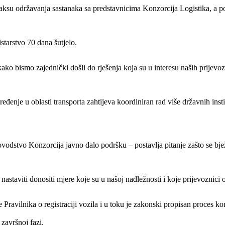
aksu održavanja sastanaka sa predstavnicima Konzorcija Logistika, a p
starstvo 70 dana šutjelo.
ako bismo zajednički došli do rješenja koja su u interesu naših prijevo
ređenje u oblasti transporta zahtijeva koordiniran rad više državnih inst
vodstvo Konzorcija javno dalo podršku – postavlja pitanje zašto se bježi
nastaviti donositi mjere koje su u našoj nadležnosti i koje prijevoznici 
 Pravilnika o registraciji vozila i u toku je zakonski propisan proces k
završnoj fazi.