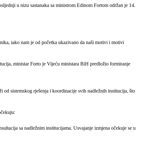
osljednji u nizu sastanaka sa ministrom Edinom Fortom održan je 14.
znika, iako nam je od početka ukazivano da naši motivi i motivi
itucija, ministar Forto je Vijeću ministara BiH predložio formiranje
 od sistemskog rješenja i koordinacije svih nadležnih institucija, što
očekuju:
onsultacija sa nadležnim institucijama. Usvajanje izmjena očekuje se u