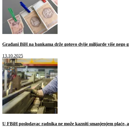
Građani BiH na bankama drže gotovo dvije milijarde više nego g
13.10.2025
U FBiH poslodavac radnika ne može kazniti smanjenjem plaće, a 