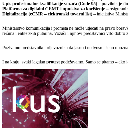
Upis profesionalne kvalifikacije vozača (Code 95)
– pravilnik je fin
Platforma za digitalni CEMT i uputstva za korištenje
– osigurani s
Digitalizacija (eCMR – elektronski tovarni list)
– inicijativa Minis
Ministarstvo komunikacija i prometa ne može utjecati na pravo boravk
režima i entitetskih putarina. Vozači i njihovi predstavnici vrlo dobro
Pozivamo predstavnike prijevoznika da jasno i nedvosmisleno upoznaju
I na kraju: svaki legalan
protest
podržavamo. Samo se pitamo – ako je