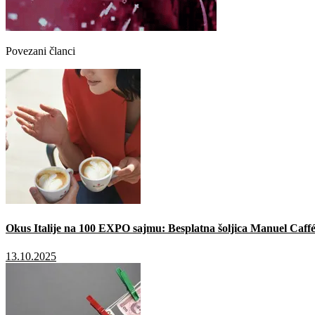
Povezani članci
Okus Italije na 100 EXPO sajmu: Besplatna šoljica Manuel Caffé
13.10.2025