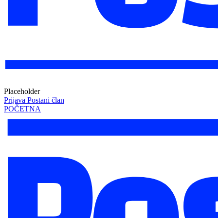
Placeholder
Prijava
Postani član
POČETNA