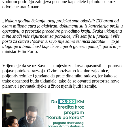
vodnom području zahtijeva posebne kapacitete i planira se kroz
odvojene aranžmane.
„Nakon godina čekanja, ovaj projekat smo otkočili: EU grant od
osam miliona eura je aktiviran, dokumenti su iz kancelarija prešli u
operativu, a preostale procedure privodimo kraju. Svaka uklonjena
mina znači više sigurnosti za porodice, više zemlje u funkciji i više
posla za čitavu Posavinu. Ovo nije samo tehnički zadatak — to je
ulaganje u budućnost koje će se mjeriti generacijama,“
poručio je
ministar Edin Forto.
Vrijeme je da se uz Savu — umjesto znakova opasnosti — ponovo
pojave putokazi razvoja. Ovim pozivamo lokalne zajednice,
poljoprivrednike i građane da prate dinamiku radova, jer kako se
trake opasnosti budu uklanjale, tako će se otvarati prostor za nove
planove i povratak rijeke u život njenih ljudi i zemlje.