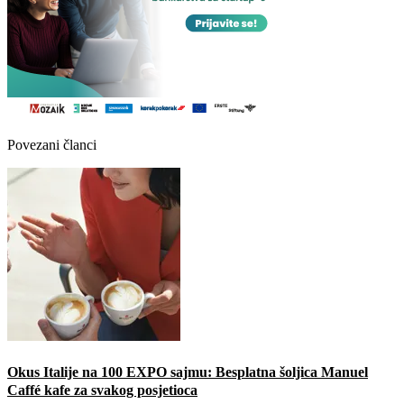
Povezani članci
Okus Italije na 100 EXPO sajmu: Besplatna šoljica Manuel
Caffé kafe za svakog posjetioca