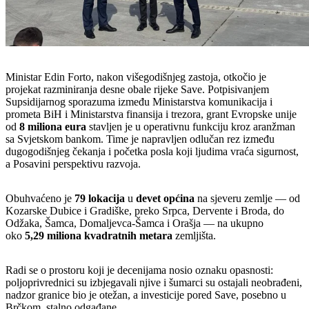
Ministar Edin Forto, nakon višegodišnjeg zastoja, otkočio je
projekat razminiranja desne obale rijeke Save. Potpisivanjem
Supsidijarnog sporazuma između Ministarstva komunikacija i
prometa BiH i Ministarstva finansija i trezora, grant Evropske unije
od
8 miliona eura
stavljen je u operativnu funkciju kroz aranžman
sa Svjetskom bankom. Time je napravljen odlučan rez između
dugogodišnjeg čekanja i početka posla koji ljudima vraća sigurnost,
a Posavini perspektivu razvoja.
Obuhvaćeno je
79 lokacija
u
devet općina
na sjeveru zemlje — od
Kozarske Dubice i Gradiške, preko Srpca, Dervente i Broda, do
Odžaka, Šamca, Domaljevca-Šamca i Orašja — na ukupno
oko
5,29 miliona kvadratnih metara
zemljišta.
Radi se o prostoru koji je decenijama nosio oznaku opasnosti:
poljoprivrednici su izbjegavali njive i šumarci su ostajali neobrađeni,
nadzor granice bio je otežan, a investicije pored Save, posebno u
Brčkom, stalno odgađane.