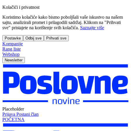
Kolačići i privatnost
Koristimo kolačiće kako bismo poboljšali vaše iskustvo na našem
sajtu, analizirali promet i prilagodili sadržaj. Klikom na "Prihvati
sve" pristajete na korištenje svih kolačića.
Saznajte više
Postavke
Odbij sve
Prihvati sve
Kompanije
Rang liste
Webshop
Newsletter
Placeholder
Prijava
Postani član
POČETNA