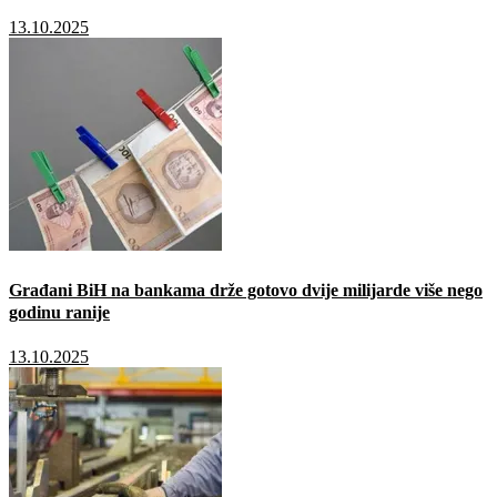
13.10.2025
Građani BiH na bankama drže gotovo dvije milijarde više nego
godinu ranije
13.10.2025