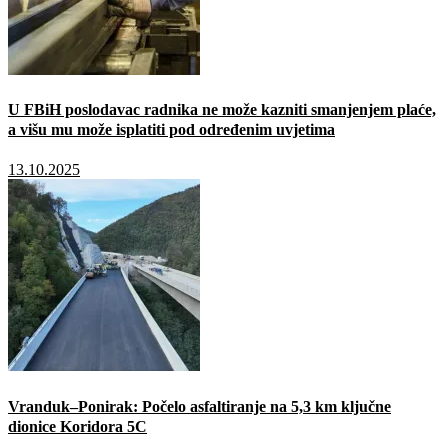
U FBiH poslodavac radnika ne može kazniti smanjenjem plaće,
a višu mu može isplatiti pod određenim uvjetima
13.10.2025
Vranduk–Ponirak: Počelo asfaltiranje na 5,3 km ključne
dionice Koridora 5C