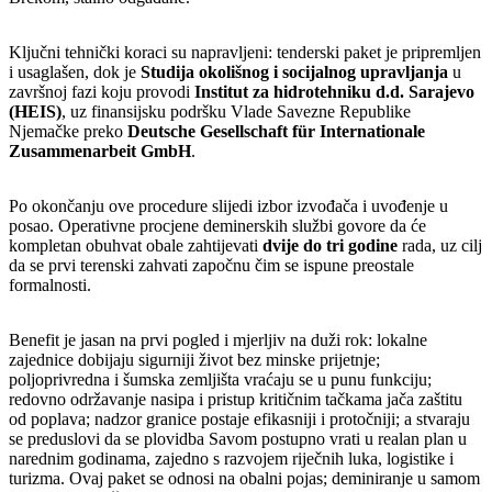
Ključni tehnički koraci su napravljeni: tenderski paket je pripremljen
i usaglašen, dok je
Studija okolišnog i socijalnog upravljanja
u
završnoj fazi koju provodi
Institut za hidrotehniku d.d. Sarajevo
(HEIS)
, uz finansijsku podršku Vlade Savezne Republike
Njemačke preko
Deutsche Gesellschaft für Internationale
Zusammenarbeit GmbH
.
Po okončanju ove procedure slijedi izbor izvođača i uvođenje u
posao. Operativne procjene deminerskih službi govore da će
kompletan obuhvat obale zahtijevati
dvije do tri godine
rada, uz cilj
da se prvi terenski zahvati započnu čim se ispune preostale
formalnosti.
Benefit je jasan na prvi pogled i mjerljiv na duži rok: lokalne
zajednice dobijaju sigurniji život bez minske prijetnje;
poljoprivredna i šumska zemljišta vraćaju se u punu funkciju;
redovno održavanje nasipa i pristup kritičnim tačkama jača zaštitu
od poplava; nadzor granice postaje efikasniji i protočniji; a stvaraju
se preduslovi da se plovidba Savom postupno vrati u realan plan u
narednim godinama, zajedno s razvojem riječnih luka, logistike i
turizma. Ovaj paket se odnosi na obalni pojas; deminiranje u samom