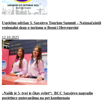
Uspješno održan 3. Sarajevo Tourism Summit – Najznačajniji
regionalni skup o turizmu u Bosni i Hercegovini
12.10.2025
„Naših je 5, tvoj je čitav svijet“: BCC Sarajevo nagradio
posjetioce putovanjima na pet kontinenata