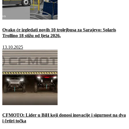
Ovako će izgledati novih 10 trolejbusa za Sarajevo: Solaris
Trollino 18 stižu od ljeta 2026.
13.10.2025
CFMOTO: Lider u BiH koji donosi inovacije i sigurnost na dva
i četiri točka