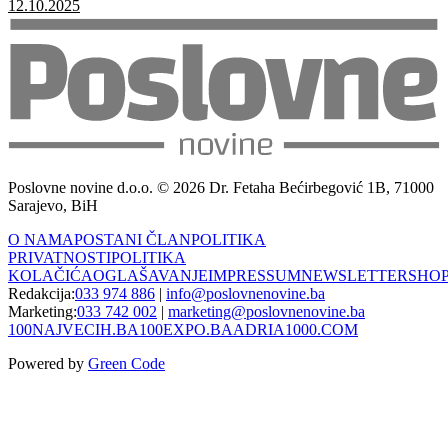
12.10.2025
Poslovne novine d.o.o. © 2026 Dr. Fetaha Bećirbegović 1B, 71000
Sarajevo, BiH
O NAMA
POSTANI ČLAN
POLITIKA
PRIVATNOSTI
POLITIKA
KOLAČIĆA
OGLAŠAVANJE
IMPRESSUM
NEWSLETTER
SHO
Redakcija:
033 974 886
|
info@poslovnenovine.ba
Marketing:
033 742 002
|
marketing@poslovnenovine.ba
100NAJVECIH.BA
100EXPO.BA
ADRIA1000.COM
Powered by
Green Code