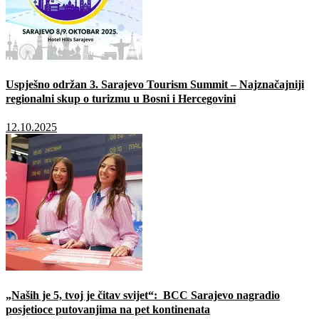
Uspješno održan 3. Sarajevo Tourism Summit – Najznačajniji
regionalni skup o turizmu u Bosni i Hercegovini
12.10.2025
„Naših je 5, tvoj je čitav svijet“: BCC Sarajevo nagradio
posjetioce putovanjima na pet kontinenata