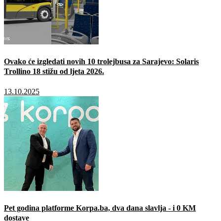
Ovako će izgledati novih 10 trolejbusa za Sarajevo: Solaris
Trollino 18 stižu od ljeta 2026.
13.10.2025
Pet godina platforme Korpa.ba, dva dana slavlja - i 0 KM
dostave