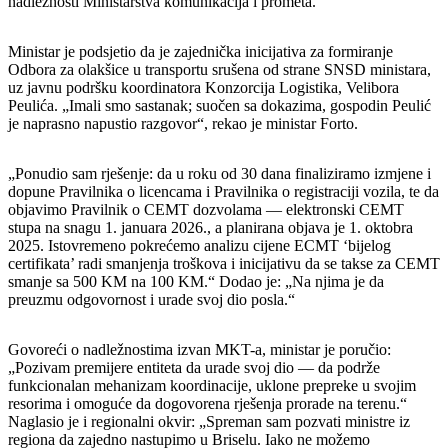
nadležnosti Ministarstva komunikacija i prometa.
Ministar je podsjetio da je zajednička inicijativa za formiranje
Odbora za olakšice u transportu srušena od strane SNSD ministara,
uz javnu podršku koordinatora Konzorcija Logistika, Velibora
Peulića. „Imali smo sastanak; suočen sa dokazima, gospodin Peulić
je naprasno napustio razgovor“, rekao je ministar Forto.
„Ponudio sam rješenje: da u roku od 30 dana finaliziramo izmjene i
dopune Pravilnika o licencama i Pravilnika o registraciji vozila, te da
objavimo Pravilnik o CEMT dozvolama — elektronski CEMT
stupa na snagu 1. januara 2026., a planirana objava je 1. oktobra
2025. Istovremeno pokrećemo analizu cijene ECMT ‘bijelog
certifikata’ radi smanjenja troškova i inicijativu da se takse za CEMT
smanje sa 500 KM na 100 KM.“ Dodao je: „Na njima je da
preuzmu odgovornost i urade svoj dio posla.“
Govoreći o nadležnostima izvan MKT-a, ministar je poručio:
„Pozivam premijere entiteta da urade svoj dio — da podrže
funkcionalan mehanizam koordinacije, uklone prepreke u svojim
resorima i omoguće da dogovorena rješenja prorade na terenu.“
Naglasio je i regionalni okvir: „Spreman sam pozvati ministre iz
regiona da zajedno nastupimo u Briselu. Iako ne možemo