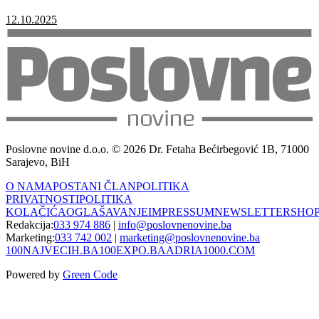
12.10.2025
Poslovne novine d.o.o. © 2026 Dr. Fetaha Bećirbegović 1B, 71000
Sarajevo, BiH
O NAMA
POSTANI ČLAN
POLITIKA
PRIVATNOSTI
POLITIKA
KOLAČIĆA
OGLAŠAVANJE
IMPRESSUM
NEWSLETTER
SHO
Redakcija:
033 974 886
|
info@poslovnenovine.ba
Marketing:
033 742 002
|
marketing@poslovnenovine.ba
100NAJVECIH.BA
100EXPO.BA
ADRIA1000.COM
Powered by
Green Code