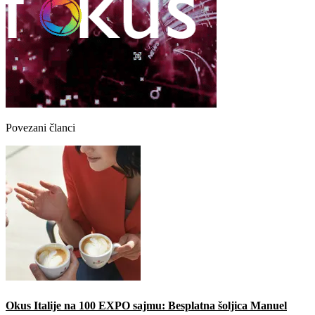
Povezani članci
Okus Italije na 100 EXPO sajmu: Besplatna šoljica Manuel