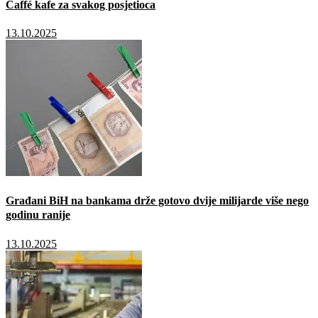
Caffé kafe za svakog posjetioca
13.10.2025
Građani BiH na bankama drže gotovo dvije milijarde više nego
godinu ranije
13.10.2025