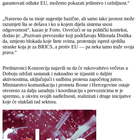
garantovati odluke EU, možemo pokazati jedinstvo i ozbiljnost.“
„Naravno da su moje sugestije bazične, ali samo tako javnost može
razumjeti šta se dešava i ko u kojem dijelu sistema snosi
odgovornost“, kazao je Forto. Osvrćući se na politički kontekst,
dodao je: „Pozivam prevoznike koji podržavaju Milorada Dodika
da, umjesto blokada koje štete svima, protestuju ispred sjedišta
stranke koja je za BRICS, a protiv EU — pa neka tamo traže svoja
prava.“
Predstavnici Konzorcija najavili su da će rukovodstvo večeras u
Doboju održati sastanak i naknadno se izjasniti o daljim
aktivnostima, uključujući i sudbinu protesta započetog jutros.
Ministarstvo komunikacija i prometa Bosne i Hercegovine ostaje
otvoreno za dalju saradnju i koordinaciju s prevoznicima te je
spremno, u okviru svojih nadležnosti, realizirati i druge inicijative
koje će olakšati rad sektora.