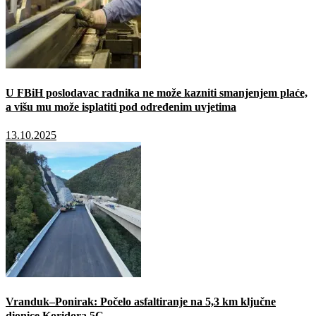
U FBiH poslodavac radnika ne može kazniti smanjenjem plaće,
a višu mu može isplatiti pod određenim uvjetima
13.10.2025
Vranduk–Ponirak: Počelo asfaltiranje na 5,3 km ključne
dionice Koridora 5C