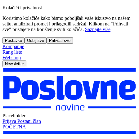
Kolačići i privatnost
Koristimo kolačiće kako bismo poboljšali vaše iskustvo na našem
sajtu, analizirali promet i prilagodili sadržaj. Klikom na "Prihvati
sve" pristajete na korištenje svih kolačića.
Saznajte više
Postavke
Odbij sve
Prihvati sve
Kompanije
Rang liste
Webshop
Newsletter
Placeholder
Prijava
Postani član
POČETNA