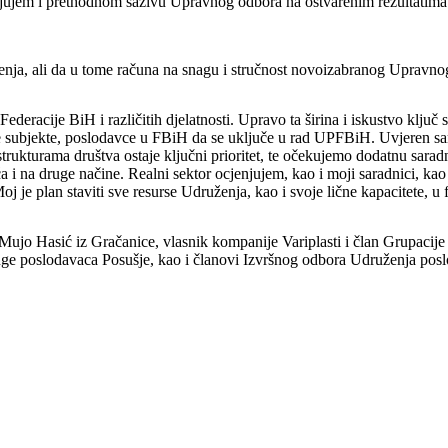
valjujem i prethodnom sazivu Upravnog odbora na ostvarenim rezultatim
ruženja, ali da u tome računa na snagu i stručnost novoizabranog Upravn
eracije BiH i različitih djelatnosti. Upravo ta širina i iskustvo ključ s
vne subjekte, poslodavce u FBiH da se uključe u rad UPFBiH. Uvjeren 
trukturama društva ostaje ključni prioritet, te očekujemo dodatnu sarad
a i na druge načine. Realni sektor ocjenjujem, kao i moji saradnici, kao
oj je plan staviti sve resurse Udruženja, kao i svoje lične kapacitete, u 
o Mujo Hasić iz Gračanice, vlasnik kompanije Variplasti i član Grupac
ruge poslodavaca Posušje, kao i članovi Izvršnog odbora Udruženja po