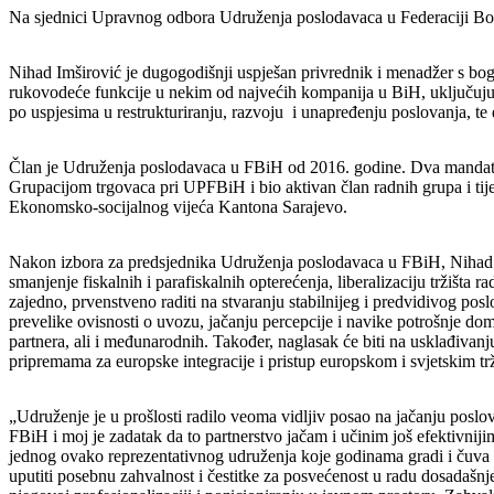
Na sjednici Upravnog odbora Udruženja poslodavaca u Federaciji Bos
Nihad Imširović je dugogodišnji uspješan privrednik i menadžer s bog
rukovodeće funkcije u nekim od najvećih kompanija u BiH, uključuju
po uspjesima u restrukturiranju, razvoju i unapređenju poslovanja, te 
Član je Udruženja poslodavaca u FBiH od 2016. godine. Dva mandat
Grupacijom trgovaca pri UPFBiH i bio aktivan član radnih grupa i tije
Ekonomsko-socijalnog vijeća Kantona Sarajevo.
Nakon izbora za predsjednika Udruženja poslodavaca u FBiH, Nihad Imši
smanjenje fiskalnih i parafiskalnih opterećenja, liberalizaciju tržišta
zajedno, prvenstveno raditi na stvaranju stabilnijeg i predvidivog po
prevelike ovisnosti o uvozu, jačanju percepcije i navike potrošnje do
partnera, ali i međunarodnih. Također, naglasak će biti na usklađivan
pripremama za europske integracije i pristup europskom i svjetskim trž
„Udruženje je u prošlosti radilo veoma vidljiv posao na jačanju poslo
FBiH i moj je zadatak da to partnerstvo jačam i učinim još efektivni
jednog ovako reprezentativnog udruženja koje godinama gradi i čuva svo
uputiti posebnu zahvalnost i čestitke za posvećenost u radu dosadašn