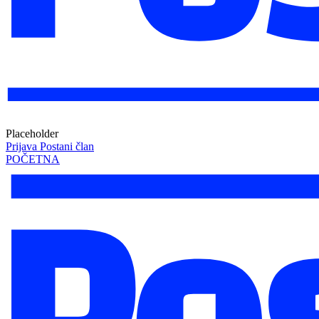
Placeholder
Prijava
Postani član
POČETNA