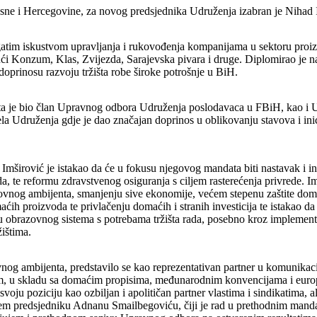
ne i Hercegovine, za novog predsjednika Udruženja izabran je Nihad 
atim iskustvom upravljanja i rukovođenja kompanijama u sektoru proizvo
ći Konzum, Klas, Zvijezda, Sarajevska pivara i druge. Diplomirao je n
doprinosu razvoju tržišta robe široke potrošnje u BiH.
a je bio član Upravnog odbora Udruženja poslodavaca u FBiH, kao i U
la Udruženja gdje je dao značajan doprinos u oblikovanju stavova i inici
rović je istakao da će u fokusu njegovog mandata biti nastavak i inten
 rada, te reformu zdravstvenog osiguranja s ciljem rasterećenja privrede
slovnog ambijenta, smanjenju sive ekonomije, većem stepenu zaštite dom
maćih proizvoda te privlačenju domaćih i stranih investicija te istakao
ju obrazovnog sistema s potrebama tržišta rada, posebno kroz implementac
ištima.
vnog ambijenta, predstavilo se kao reprezentativan partner u komunikac
jim, u skladu sa domaćim propisima, međunarodnim konvencijama i europ
ju poziciju kao ozbiljan i apolitičan partner vlastima i sindikatima, a
jem predsjedniku Adnanu Smailbegoviću, čiji je rad u prethodnim mandat