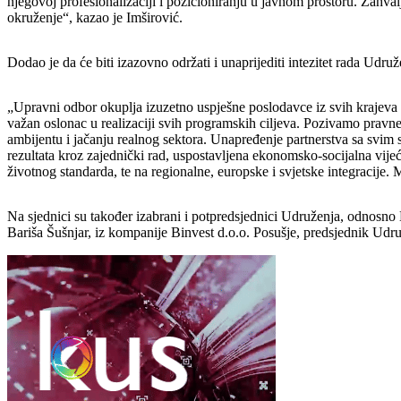
njegovoj profesionalizaciji i pozicioniranju u javnom prostoru. Zah
okruženje“, kazao je Imširović.
Dodao je da će biti izazovno održati i unaprijediti intezitet rada Ud
„Upravni odbor okuplja izuzetno uspješne poslodavce iz svih krajeva Fed
važan oslonac u realizaciji svih programskih ciljeva. Pozivamo pra
ambijentu i jačanju realnog sektora. Unapređenje partnerstva sa svim s
rezultata kroz zajednički rad, uspostavljena ekonomsko-socijalna vijeć
životnog standarda, te na regionalne, europske i svjetske integracije. M
Na sjednici su također izabrani i potpredsjednici Udruženja, odnosn
Bariša Šušnjar, iz kompanije Binvest d.o.o. Posušje, predsjednik Ud