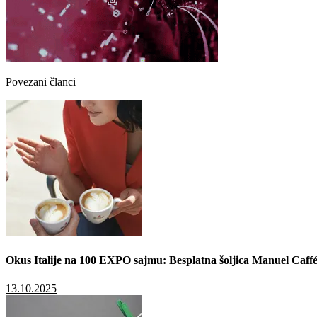
Povezani članci
Okus Italije na 100 EXPO sajmu: Besplatna šoljica Manuel Caffé
13.10.2025