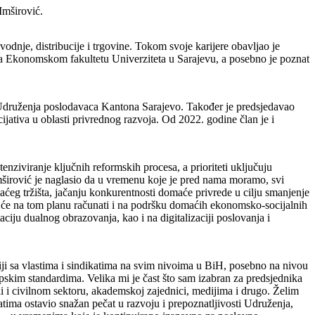
Imširović.
dnje, distribucije i trgovine. Tokom svoje karijere obavljao je
a Ekonomskom fakultetu Univerziteta u Sarajevu, a posebno je poznat
druženja poslodavaca Kantona Sarajevo. Također je predsjedavao
jativa u oblasti privrednog razvoja. Od 2022. godine član je i
ziviranje ključnih reformskih procesa, a prioriteti uključuju
. Imširović je naglasio da u vremenu koje je pred nama moramo, svi
aćeg tržišta, jačanju konkurentnosti domaće privrede u cilju smanjenje
 da će na tom planu računati i na podršku domaćih ekonomsko-socijalnih
iju dualnog obrazovanja, kao i na digitalizaciji poslovanja i
iji sa vlastima i sindikatima na svim nivoima u BiH, posebno na nivou
skim standardima. Velika mi je čast što sam izabran za predsjednika
li i civilnom sektoru, akademskoj zajednici, medijima i drugo. Želim
ima ostavio snažan pečat u razvoju i prepoznatljivosti Udruženja,