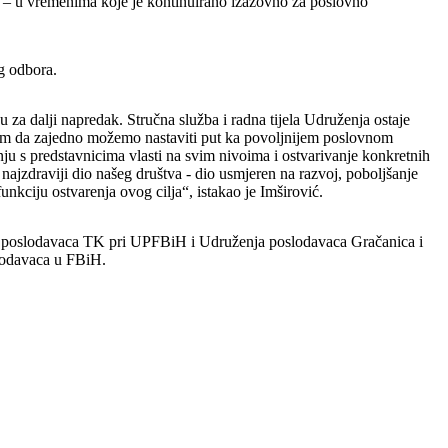
a – u vremenima koje je kontinuirano izazovno za poslovno
og odbora.
u za dalji napredak. Stručna služba i radna tijela Udruženja ostaje
sam da zajedno možemo nastaviti put ka povoljnijem poslovnom
nju s predstavnicima vlasti na svim nivoima i ostvarivanje konkretnih
 najzdraviji dio našeg društva - dio usmjeren na razvoj, poboljšanje
funkciju ostvarenja ovog cilja“, istakao je Imširović.
ije poslodavaca TK pri UPFBiH i Udruženja poslodavaca Gračanica i
slodavaca u FBiH.