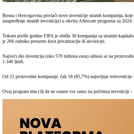
Bosna i Hercegovina privlači nove investicije stranih kompanija, koje 
unapređenje stranih investicija) u okviru Aftercare programa za 2024.
Tokom prošle godine FIPA je obišla 30 kompanija sa stranim kapitalom
je 266 radnika preuzeto kroz privatizaciju ili akvizicije.
Najveći dio investicija (oko 570 miliona eura) odnosi se na proizvodni
1.340 ljudi.
Od 21 proizvodne kompanije, čak 18 (85,7%) najavljuje reinvesticije i
Ovaj program ima cilj da ne ostane sve samo na početnoj investiciji – 