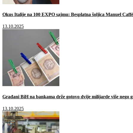
Okus Italije na 100 EXPO sajmu: Besplatna šoljica Manuel Caffé
13.10.2025
Građani BiH na bankama drže gotovo dvije milijarde više nego g
13.10.2025