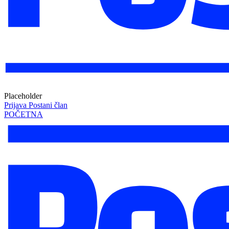
Placeholder
Prijava
Postani član
POČETNA