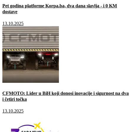
Pet godina platforme Korpa.ba, dva dana slavlja - i 0 KM
dostave
13.10.2025
CFMOTO: Lider u BiH koji donosi inovacije i sigurnost na dva
i četiri točka
13.10.2025