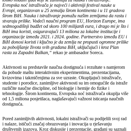
Evropska noć istraživača je najveći i aktivniji festival nauke u
Evropi, organizovan u 25 zemalja širom kontinenta i u 11 gradova
širom BiH. Nauka i istraživanje pomažu našim zemljama da rastu i
stvaraju prilike. Vodeći naučni program EU, Horizon Europe, ima
sedmogodišnji budžet od skoro 100 milijardi eura, i drago mi je što i
BiH ima koristi, osiguravajući 13 miliona za lokalne institucije i
organizacije između 2021. i 2024. godine. Partnerstvo između EU i
BiH donosi koristi i ključno je da zemlja ne propusti ogromne prilike
za poboljšanje života svih građana BiH, uključujući i kroz Plan
rasta za Zapadni Balkan,“
rekao je ambasador Soreca.
Aktivnosti su predstavile naučna dostignuća i rezultate s namjerom
da pobude maštu interaktivnim eksperimentima, prezentacijama,
kvizovima i takmičenjima za sve uzraste. Okupljajući istraživače,
studente i porodice, zanimljive aktivnosti su im omogućile da istraže
različite naučne discipline, od biologije i hemije do fizike i
tehnologije. Širom kontinenta, Evropska noć istraživača okuplja više
od 1,5 miliona posjetilaca, naglašavajući važnost isticanja naučnih
dostignuća.
Pored zanimljivih aktivnosti, lokalni istraživači su podijelili svoj rad
i nalaze, ističući značaj obrazovanja i inovacija u rješavanju
društvenih izazova. Kroz diskusije i prezentacije, građani su saznali