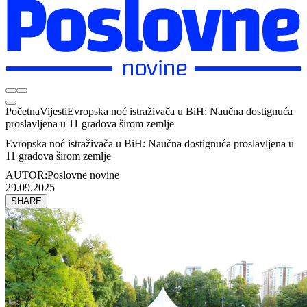
Početna
Vijesti
Evropska noć istraživača u BiH: Naučna dostignuća
proslavljena u 11 gradova širom zemlje
Evropska noć istraživača u BiH: Naučna dostignuća proslavljena u
11 gradova širom zemlje
AUTOR:
Poslovne novine
29.09.2025
SHARE