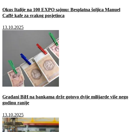
Okus Italije na 100 EXPO sajmu: Besplatna šoljica Manuel
Caffé kafe za svakog posjetioca
13.10.2025
Građani BiH na bankama drže gotovo dvije milijarde više nego
godinu ranije
13.10.2025