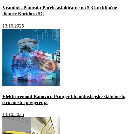
Vranduk–Ponirak: Počelo asfaltiranje na 5,3 km ključne
dionice Koridora 5C
13.10.2025
Elektroremont Banovići: Primjer bh. industrijske stabilnosti,
stručnosti i povjerenja
13.10.2025