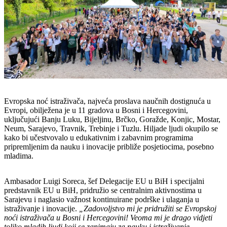
Evropska noć istraživača, najveća proslava naučnih dostignuća u
Evropi, obilježena je u 11 gradova u Bosni i Hercegovini,
uključujući Banju Luku, Bijeljinu, Brčko, Goražde, Konjic, Mostar,
Neum, Sarajevo, Travnik, Trebinje i Tuzlu. Hiljade ljudi okupilo se
kako bi učestvovalo u edukativnim i zabavnim programima
pripremljenim da nauku i inovacije približe posjetiocima, posebno
mladima.
Ambasador Luigi Soreca, šef Delegacije EU u BiH i specijalni
predstavnik EU u BiH, pridružio se centralnim aktivnostima u
Sarajevu i naglasio važnost kontinuirane podrške i ulaganja u
istraživanje i inovacije.
„Zadovoljstvo mi je pridružiti se Evropskoj
noći istraživača u Bosni i Hercegovini! Veoma mi je drago vidjeti
toliko mladih ljudi koji se zanimaju za nauku i istraživanje.