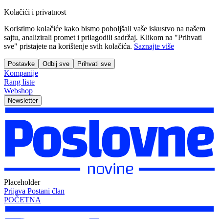
Kolačići i privatnost
Koristimo kolačiće kako bismo poboljšali vaše iskustvo na našem
sajtu, analizirali promet i prilagodili sadržaj. Klikom na "Prihvati
sve" pristajete na korištenje svih kolačića.
Saznajte više
Postavke
Odbij sve
Prihvati sve
Kompanije
Rang liste
Webshop
Newsletter
Placeholder
Prijava
Postani član
POČETNA