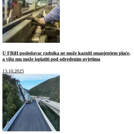
U FBiH poslodavac radnika ne može kazniti smanjenjem plaće,
a višu mu može isplatiti pod određenim uvjetima
13.10.2025