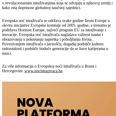
o revolucionarnim istraživanjima koja se odvijaju u njihovoj zemlji i
kako ona doprinose globalnoj naučnoj zajednici.
Evropska noć istraživača se održava svake godine širom Evrope u
okviru inicijative Evropske komisije od 2005. godine, a trenutno je
podržava Horizon Europe, najveći program EU za istraživanje i
inovacije. Evropska noć istraživača naglašava važnost nauke i
obrazovanja u pokretanju napretka i poboljšanju života.
Povezivanjem istraživača s javnošću, događaj podstiče kulturu
radoznalosti i podstiče buduće generacije da se bave karijerama u
nauci.
Za više informacija o Evropskoj noći istraživača u Bosni i
Hercegovini:
www.nocistrazivaca.ba