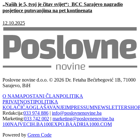
„Naših je 5, tvoj je čitav svijet“: BCC Sarajevo nagradio
posjetioce putovanjima na pet kontinenata
12.10.2025
Poslovne novine d.o.o. © 2026 Dr. Fetaha Bećirbegović 1B, 71000
Sarajevo, BiH
O NAMA
POSTANI ČLAN
POLITIKA
PRIVATNOSTI
POLITIKA
KOLAČIĆA
OGLAŠAVANJE
IMPRESSUM
NEWSLETTER
SHO
Redakcija:
033 974 886
|
info@poslovnenovine.ba
Marketing:
033 742 002
|
marketing@poslovnenovine.ba
100NAJVECIH.BA
100EXPO.BA
ADRIA1000.COM
Powered by
Green Code