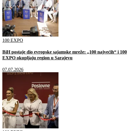
100 EXPO
BiH postaje dio evropske sajamske mreže: „100 najvećih“ i 100
EXPO okupljaju region u Sarajevu
07.07.2026