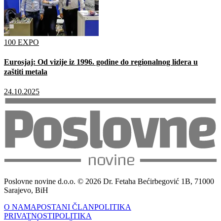
100 EXPO
Eurosjaj: Od vizije iz 1996. godine do regionalnog lidera u
zaštiti metala
24.10.2025
Poslovne novine d.o.o. © 2026 Dr. Fetaha Bećirbegović 1B, 71000
Sarajevo, BiH
O NAMA
POSTANI ČLAN
POLITIKA
PRIVATNOSTI
POLITIKA