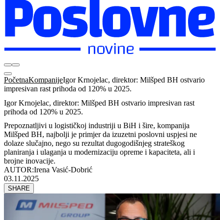
Početna
Kompanije
Igor Krnojelac, direktor: Milšped BH ostvario
impresivan rast prihoda od 120% u 2025.
Igor Krnojelac, direktor: Milšped BH ostvario impresivan rast
prihoda od 120% u 2025.
Prepoznatljivi u logističkoj industriji u BiH i šire, kompanija
Milšped BH, najbolji je primjer da izuzetni poslovni uspjesi ne
dolaze slučajno, nego su rezultat dugogodišnjeg strateškog
planiranja i ulaganja u modernizaciju opreme i kapaciteta, ali i
brojne inovacije.
AUTOR:
Irena Vasić-Dobrić
03.11.2025
SHARE