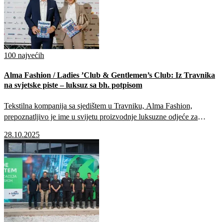
100 najvećih
Alma Fashion / Ladies ’Club & Gentlemen’s Club: Iz Travnika
na svjetske piste – luksuz sa bh. potpisom
Tekstilna kompanija sa sjedištem u Travniku, Alma Fashion,
prepoznatljivo je ime u svijetu proizvodnje luksuzne odjeće za
velike svjetske i evropske brendove.
28.10.2025