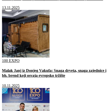
ostvarivši snažne poslovne rezultate i značajan rast u svim
13.11.2025
segmentima poslovanja.
100 EXPO
Malak Janj iz Donjeg Vakufa: Snaga drveta, snaga zajednice i
bh. brend koji osvaja evropsko tržište
10.11.2025