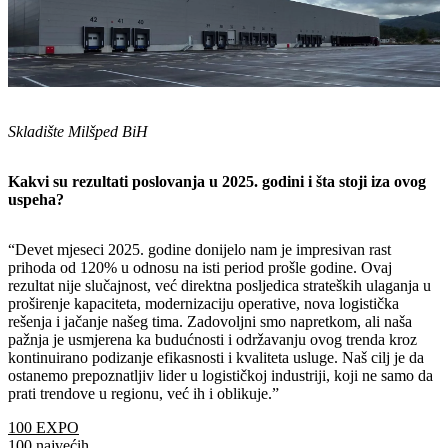
Skladište Milšped BiH
Kakvi su rezultati poslovanja u 2025. godini i šta stoji iza ovog
uspeha?
“Devet mjeseci 2025. godine donijelo nam je impresivan rast
prihoda od 120% u odnosu na isti period prošle godine. Ovaj
rezultat nije slučajnost, već direktna posljedica strateških ulaganja u
proširenje kapaciteta, modernizaciju operative, nova logistička
rešenja i jačanje našeg tima. Zadovoljni smo napretkom, ali naša
pažnja je usmjerena ka budućnosti i održavanju ovog trenda kroz
kontinuirano podizanje efikasnosti i kvaliteta usluge. Naš cilj je da
ostanemo prepoznatljiv lider u logističkoj industriji, koji ne samo da
prati trendove u regionu, već ih i oblikuje.”
100 EXPO
100 najvećih