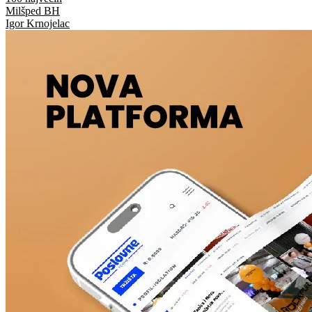
Milšped BH
Igor Krnojelac