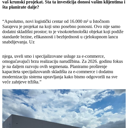
vaš krunski projekat. Šta ta investicija donosi vašim klijentima i
šta planirate dalje?
“Apsolutno, novi logistički centar od 16.000 m² u Istočnom
Sarajevu je projekat na koji smo posebno ponosni. Ovo nije samo
dodatni skladišni prostor; to je visokotehnološki objekat koji podiže
standarde brzine, efikasnosti i bezbjednosti u cjelokupnom lancu
snabdijevanja. Uz
njega, uveli smo i specijalizovane usluge za e-commerce,
omogućavajući brzu realizaciju narudžbina. Za 2026. godinu fokus
je na daljem razvoju ovih segmenata. Planiramo proširenje
kapaciteta specijalizovanih skladišta za e-commerce i dodatnu
modernizaciju sistema upravljanja kako bismo odgovorili na sve
veće zahtjeve tržišta.”