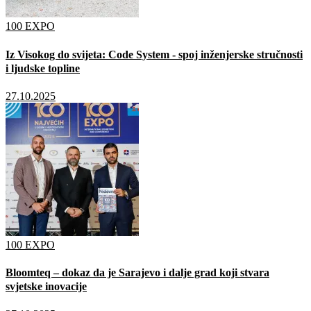
100 EXPO
Iz Visokog do svijeta: Code System - spoj inženjerske stručnosti
i ljudske topline
27.10.2025
100 EXPO
Bloomteq – dokaz da je Sarajevo i dalje grad koji stvara
svjetske inovacije