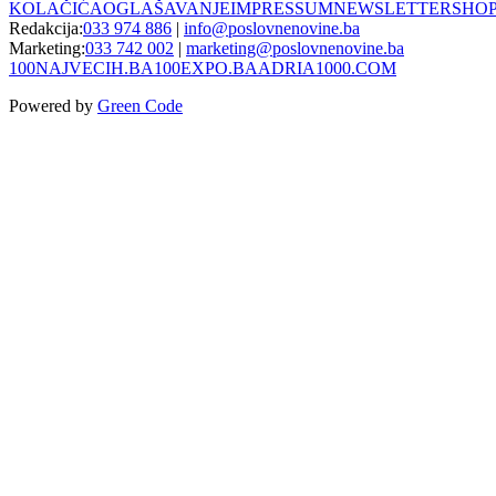
KOLAČIĆA
OGLAŠAVANJE
IMPRESSUM
NEWSLETTER
SHO
Redakcija:
033 974 886
|
info@poslovnenovine.ba
Marketing:
033 742 002
|
marketing@poslovnenovine.ba
100NAJVECIH.BA
100EXPO.BA
ADRIA1000.COM
Powered by
Green Code