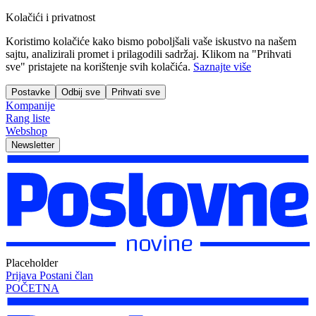
Kolačići i privatnost
Koristimo kolačiće kako bismo poboljšali vaše iskustvo na našem
sajtu, analizirali promet i prilagodili sadržaj. Klikom na "Prihvati
sve" pristajete na korištenje svih kolačića.
Saznajte više
Postavke
Odbij sve
Prihvati sve
Kompanije
Rang liste
Webshop
Newsletter
Placeholder
Prijava
Postani član
POČETNA