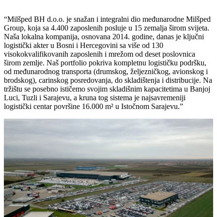
“Milšped BH d.o.o. je snažan i integralni dio međunarodne Milšped
Group, koja sa 4.400 zaposlenih posluje u 15 zemalja širom svijeta.
Naša lokalna kompanija, osnovana 2014. godine, danas je ključni
logistički akter u Bosni i Hercegovini sa više od 130
visokokvalifikovanih zaposlenih i mrežom od deset poslovnica
širom zemlje. Naš portfolio pokriva kompletnu logističku podršku,
od međunarodnog transporta (drumskog, željezničkog, avionskog i
brodskog), carinskog posredovanja, do skladištenja i distribucije. Na
tržištu se posebno ističemo svojim skladišnim kapacitetima u Banjoj
Luci, Tuzli i Sarajevu, a kruna tog sistema je najsavremeniji
logistički centar površine 16.000 m² u Istočnom Sarajevu.”