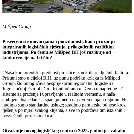
Milšped Group
Posvećeni ste inovacijama i pouzdanosti, kao i pružanju
integriranih logističkih rješenja, prilagođenih različitim
industrijama. Po čemu se Milšped BH još razlikuje od
konkurencije na tržištu?
“Naša konkurentska prednost proističe iz nekoliko ključnih faktora.
Prisutni smo u cijeloj BiH, uz punu podršku kolega iz Milšped
Group, što omogućava besprijekornu regionalnu logistiku u
Jugoistočnoj Evropi i šire. Kontinuirano ulažemo u napredne IT
sisteme za praćenje i upravljanje u realnom vremenu, a naša
ambijentalna skladišta spadaju među najsavremenija u regionu. Ne
nudimo samo standardne usluge; gradimo partnerske odnose kroz
rješenja po mjeri svakog klijenta, a sve to podržava tim iskusnih i
posvećenih profesionalaca.”
Otvaranje novog logističkog centra u 2025. godini je svakako