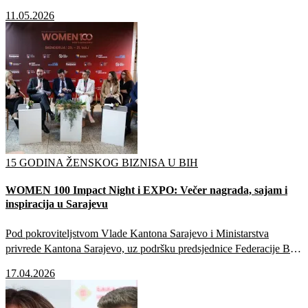
Srpskoj u 2026.
11.05.2026
15 GODINA ŽENSKOG BIZNISA U BIH
WOMEN 100 Impact Night i EXPO: Večer nagrada, sajam i
inspiracija u Sarajevu
Pod pokroviteljstvom Vlade Kantona Sarajevo i Ministarstva
privrede Kantona Sarajevo, uz podršku predsjednice Federacije BiH
Lidije Bradare, UN Women u BiH, Centra Skenderija i Turističke
17.04.2026
zajednice Kantona Sarajevo.