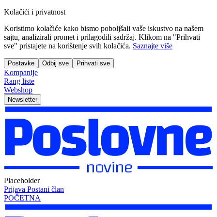
Kolačići i privatnost
Koristimo kolačiće kako bismo poboljšali vaše iskustvo na našem
sajtu, analizirali promet i prilagodili sadržaj. Klikom na "Prihvati
sve" pristajete na korištenje svih kolačića.
Saznajte više
Postavke
Odbij sve
Prihvati sve
Kompanije
Rang liste
Webshop
Newsletter
Placeholder
Prijava
Postani član
POČETNA