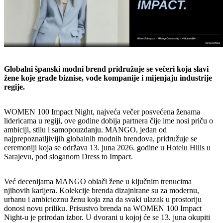
Globalni španski modni brend pridružuje se večeri koja slavi
žene koje grade biznise, vode kompanije i mijenjaju industrije
regije.
WOMEN 100 Impact Night, najveća večer posvećena ženama
lidericama u regiji, ove godine dobija partnera čije ime nosi priču o
ambiciji, stilu i samopouzdanju. MANGO, jedan od
najprepoznatljivijih globalnih modnih brendova, pridružuje se
ceremoniji koja se održava 13. juna 2026. godine u Hotelu Hills u
Sarajevu, pod sloganom Dress to Impact.
Već decenijama MANGO oblači žene u ključnim trenucima
njihovih karijera. Kolekcije brenda dizajnirane su za modernu,
urbanu i ambicioznu ženu koja zna da svaki ulazak u prostoriju
donosi novu priliku. Prisustvo brenda na WOMEN 100 Impact
Night-u je prirodan izbor. U dvorani u kojoj će se 13. juna okupiti