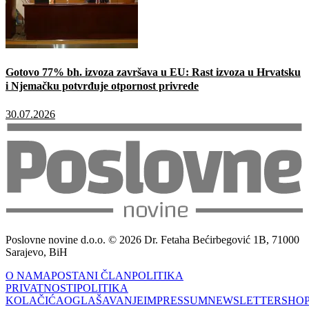
Gotovo 77% bh. izvoza završava u EU: Rast izvoza u Hrvatsku
i Njemačku potvrđuje otpornost privrede
30.07.2026
Poslovne novine d.o.o. © 2026 Dr. Fetaha Bećirbegović 1B, 71000
Sarajevo, BiH
O NAMA
POSTANI ČLAN
POLITIKA
PRIVATNOSTI
POLITIKA
KOLAČIĆA
OGLAŠAVANJE
IMPRESSUM
NEWSLETTER
SHO