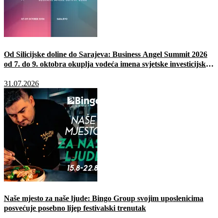
Od Silicijske doline do Sarajeva: Business Angel Summit 2026
od 7. do 9. oktobra okuplja vodeća imena svjetske investicijske
scene
31.07.2026
Naše mjesto za naše ljude: Bingo Group svojim uposlenicima
posvećuje posebno lijep festivalski trenutak