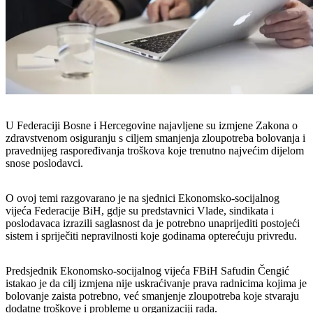
U Federaciji Bosne i Hercegovine najavljene su izmjene Zakona o
zdravstvenom osiguranju s ciljem smanjenja zloupotreba bolovanja i
pravednijeg raspoređivanja troškova koje trenutno najvećim dijelom
snose poslodavci.
O ovoj temi razgovarano je na sjednici Ekonomsko-socijalnog
vijeća Federacije BiH, gdje su predstavnici Vlade, sindikata i
poslodavaca izrazili saglasnost da je potrebno unaprijediti postojeći
sistem i spriječiti nepravilnosti koje godinama opterećuju privredu.
Predsjednik Ekonomsko-socijalnog vijeća FBiH Safudin Čengić
istakao je da cilj izmjena nije uskraćivanje prava radnicima kojima je
bolovanje zaista potrebno, već smanjenje zloupotreba koje stvaraju
dodatne troškove i probleme u organizaciji rada.