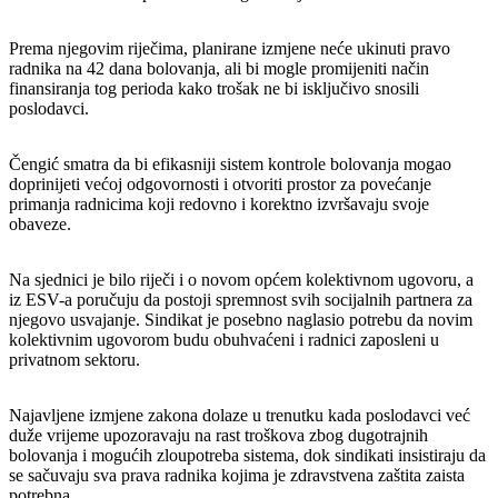
Prema njegovim riječima, planirane izmjene neće ukinuti pravo
radnika na 42 dana bolovanja, ali bi mogle promijeniti način
finansiranja tog perioda kako trošak ne bi isključivo snosili
poslodavci.
Čengić smatra da bi efikasniji sistem kontrole bolovanja mogao
doprinijeti većoj odgovornosti i otvoriti prostor za povećanje
primanja radnicima koji redovno i korektno izvršavaju svoje
obaveze.
Na sjednici je bilo riječi i o novom općem kolektivnom ugovoru, a
iz ESV-a poručuju da postoji spremnost svih socijalnih partnera za
njegovo usvajanje. Sindikat je posebno naglasio potrebu da novim
kolektivnim ugovorom budu obuhvaćeni i radnici zaposleni u
privatnom sektoru.
Najavljene izmjene zakona dolaze u trenutku kada poslodavci već
duže vrijeme upozoravaju na rast troškova zbog dugotrajnih
bolovanja i mogućih zloupotreba sistema, dok sindikati insistiraju da
se sačuvaju sva prava radnika kojima je zdravstvena zaštita zaista
potrebna.