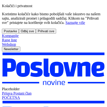
Kolačići i privatnost
Koristimo kolačiće kako bismo poboljšali vaše iskustvo na našem
sajtu, analizirali promet i prilagodili sadržaj. Klikom na "Prihvati
sve" pristajete na korištenje svih kolačića.
Saznajte više
Postavke
Odbij sve
Prihvati sve
Kompanije
Rang liste
Webshop
Newsletter
Placeholder
Prijava
Postani član
POČETNA