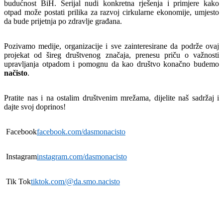
budućnost BiH. Serijal nudi konkretna rješenja i primjere kako
otpad može postati prilika za razvoj cirkularne ekonomije, umjesto
da bude prijetnja po zdravlje građana.
Pozivamo medije, organizacije i sve zainteresirane da podrže ovaj
projekat od šireg društvenog značaja, prenesu priču o važnosti
upravljanja otpadom i pomognu da kao društvo konačno budemo
načisto
.
Pratite nas i na ostalim društvenim mrežama, dijelite naš sadržaj i
dajte svoj doprinos!
Facebook
facebook.com/dasmonacisto
Instagram
instagram.com/dasmonacisto
Tik Tok
tiktok.com/@da.smo.nacisto