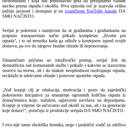
ravnodušnim i koja nas jednostavno tjera da preispitamo vlastite
navike prema otpadu i okolišu. Prva epizoda već je izazvala veliku
pažnju javnosti i dostupna je na
zvaničnom YouTube kanalu
DA
SMO NAČISTO.
Serijal je pokrenut s namjerom da se građanima i građankama na
potpuno transparentan način prikaže kompletan „životni put
otpada“, i to od trenutka kada ga odlože u kontejnere ispred svojih
domova, pa sve do njegove finalne obrade ili deponovanja.
Dinamičnim pričama uz istraživački pristup, serijal želi da
demistificira rad komunalnih službi i prikaže s kakvim se izazovima
susreću na terenu, ali i da istakne neophodnost razdvajanja otpada,
reciklaže te adekvatne obrade i ponovne upotrebe otpada.
„Naš krajnji cilj je edukacija, motivacija i poziv da zajednički
pokrenemo inicijativu za smanjenje ogromnih količina otpada iz
domaćinstava koje, nažalost, uglavnom završava na deponijama.
Krajnje je vrijeme da sačuvamo naš okoliš za nas, ali i za generacije
koje dolaze!“, poručuju iz produkcije serijala DA SMO NAČISTO.
I ovo nije samo ekološka hronika, nego i praktični vodič za održivu