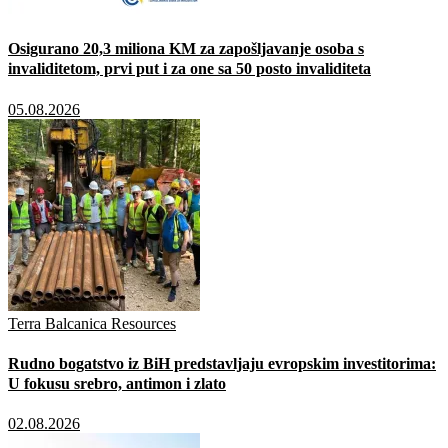
Osigurano 20,3 miliona KM za zapošljavanje osoba s
invaliditetom, prvi put i za one sa 50 posto invaliditeta
05.08.2026
Terra Balcanica Resources
Rudno bogatstvo iz BiH predstavljaju evropskim investitorima:
U fokusu srebro, antimon i zlato
02.08.2026