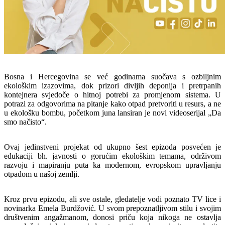
Bosna i Hercegovina se već godinama suočava s ozbiljnim
ekološkim izazovima, dok prizori divljih deponija i pretrpanih
kontejnera svjedoče o hitnoj potrebi za promjenom sistema. U
potrazi za odgovorima na pitanje kako otpad pretvoriti u resurs, a ne
u ekološku bombu, početkom juna lansiran je novi videoserijal „Da
smo načisto“.
Ovaj jedinstveni projekat od ukupno šest epizoda posvećen je
edukaciji bh. javnosti o gorućim ekološkim temama, održivom
razvoju i mapiranju puta ka modernom, evropskom upravljanju
otpadom u našoj zemlji.
Kroz prvu epizodu, ali sve ostale, gledatelje vodi poznato TV lice i
novinarka Emela Burdžović. U svom prepoznatljivom stilu i svojim
društvenim angažmanom, donosi priču koja nikoga ne ostavlja