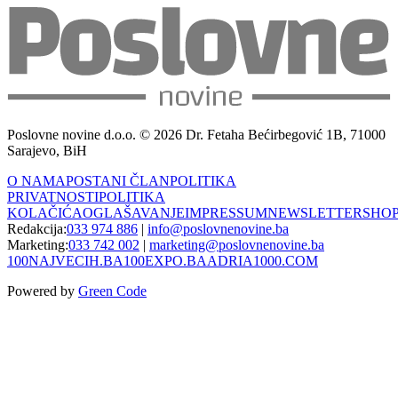
Poslovne novine d.o.o. © 2026 Dr. Fetaha Bećirbegović 1B, 71000
Sarajevo, BiH
O NAMA
POSTANI ČLAN
POLITIKA
PRIVATNOSTI
POLITIKA
KOLAČIĆA
OGLAŠAVANJE
IMPRESSUM
NEWSLETTER
SHO
Redakcija:
033 974 886
|
info@poslovnenovine.ba
Marketing:
033 742 002
|
marketing@poslovnenovine.ba
100NAJVECIH.BA
100EXPO.BA
ADRIA1000.COM
Powered by
Green Code