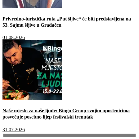
Privredno-turistička ruta „Put šljive“ će biti predstavljena na
53. Sajmu šljive u Gradačcu
01.08.2026
Naše mjesto za naše ljude: Bingo Group svojim uposlenicima
posvećuje posebno lijep festivalski trenutak
31.07.2026