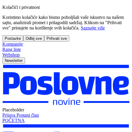
Kolačići i privatnost
Koristimo kolačiće kako bismo poboljšali vaše iskustvo na našem
sajtu, analizirali promet i prilagodili sadržaj. Klikom na "Prihvati
sve" pristajete na korištenje svih kolačića.
Saznajte više
Postavke
Odbij sve
Prihvati sve
Kompanije
Rang liste
Webshop
Newsletter
Placeholder
Prijava
Postani član
POČETNA