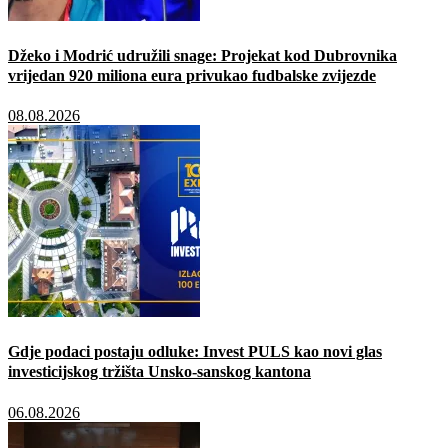
Džeko i Modrić udružili snage: Projekat kod Dubrovnika
vrijedan 920 miliona eura privukao fudbalske zvijezde
08.08.2026
Gdje podaci postaju odluke: Invest PULS kao novi glas
investicijskog tržišta Unsko-sanskog kantona
06.08.2026