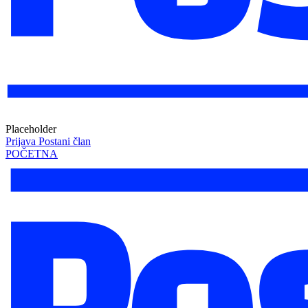
Placeholder
Prijava
Postani član
POČETNA