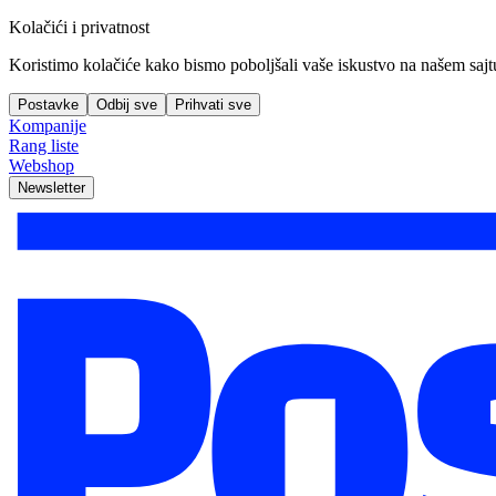
Kolačići i privatnost
Koristimo kolačiće kako bismo poboljšali vaše iskustvo na našem sajtu, 
Postavke
Odbij sve
Prihvati sve
Kompanije
Rang liste
Webshop
Newsletter