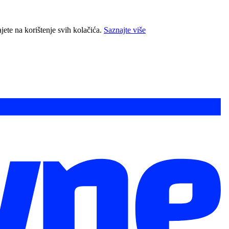
jete na korištenje svih kolačića.
Saznajte više