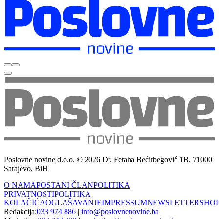
Poslovne novine d.o.o. © 2026 Dr. Fetaha Bećirbegović 1B, 71000
Sarajevo, BiH
O NAMA
POSTANI ČLAN
POLITIKA
PRIVATNOSTI
POLITIKA
KOLAČIĆA
OGLAŠAVANJE
IMPRESSUM
NEWSLETTER
SHO
Redakcija:
033 974 886
|
info@poslovnenovine.ba