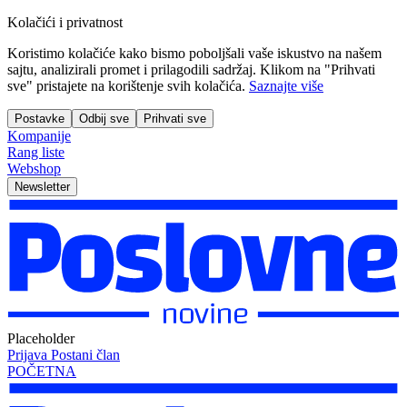
Kolačići i privatnost
Koristimo kolačiće kako bismo poboljšali vaše iskustvo na našem
sajtu, analizirali promet i prilagodili sadržaj. Klikom na "Prihvati
sve" pristajete na korištenje svih kolačića.
Saznajte više
Postavke
Odbij sve
Prihvati sve
Kompanije
Rang liste
Webshop
Newsletter
Placeholder
Prijava
Postani član
POČETNA