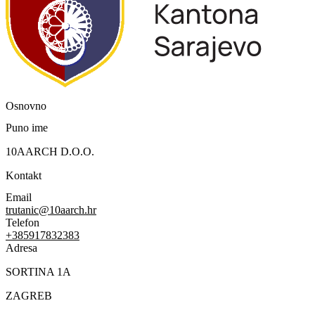
Osnovno
Puno ime
10AARCH D.O.O.
Kontakt
Email
trutanic@10aarch.hr
Telefon
+385917832383
Adresa
SORTINA 1A
ZAGREB