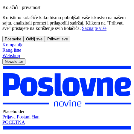
Kolačići i privatnost
Koristimo kolačiće kako bismo poboljšali vaše iskustvo na našem
sajtu, analizirali promet i prilagodili sadržaj. Klikom na "Prihvati
sve" pristajete na korištenje svih kolačića.
Saznajte više
Postavke
Odbij sve
Prihvati sve
Kompanije
Rang liste
Webshop
Newsletter
Placeholder
Prijava
Postani član
POČETNA