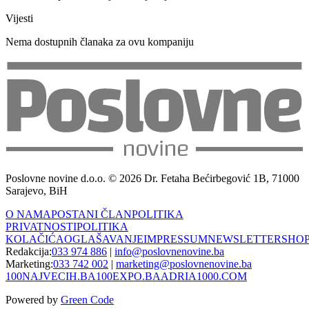
Vijesti
Nema dostupnih članaka za ovu kompaniju
Poslovne novine d.o.o. © 2026 Dr. Fetaha Bećirbegović 1B, 71000
Sarajevo, BiH
O NAMA
POSTANI ČLAN
POLITIKA
PRIVATNOSTI
POLITIKA
KOLAČIĆA
OGLAŠAVANJE
IMPRESSUM
NEWSLETTER
SHO
Redakcija:
033 974 886
|
info@poslovnenovine.ba
Marketing:
033 742 002
|
marketing@poslovnenovine.ba
100NAJVECIH.BA
100EXPO.BA
ADRIA1000.COM
Powered by
Green Code