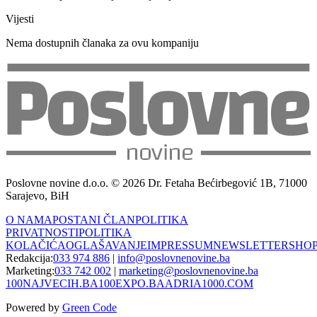
Vijesti
Nema dostupnih članaka za ovu kompaniju
Poslovne novine d.o.o. © 2026 Dr. Fetaha Bećirbegović 1B, 71000
Sarajevo, BiH
O NAMA
POSTANI ČLAN
POLITIKA
PRIVATNOSTI
POLITIKA
KOLAČIĆA
OGLAŠAVANJE
IMPRESSUM
NEWSLETTER
SHO
Redakcija:
033 974 886
|
info@poslovnenovine.ba
Marketing:
033 742 002
|
marketing@poslovnenovine.ba
100NAJVECIH.BA
100EXPO.BA
ADRIA1000.COM
Powered by
Green Code