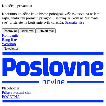
Kolačići i privatnost
Koristimo kolačiće kako bismo poboljšali vaše iskustvo na našem
sajtu, analizirali promet i prilagodili sadržaj. Klikom na "Prihvati
sve" pristajete na korištenje svih kolačića.
Saznajte više
Postavke
Odbij sve
Prihvati sve
Kompanije
Rang liste
Webshop
Newsletter
Placeholder
Prijava
Postani član
POČETNA