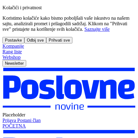
Kolačići i privatnost
Koristimo kolačiće kako bismo poboljšali vaše iskustvo na našem
sajtu, analizirali promet i prilagodili sadržaj. Klikom na "Prihvati
sve" pristajete na korištenje svih kolačića.
Saznajte više
Postavke
Odbij sve
Prihvati sve
Kompanije
Rang liste
Webshop
Newsletter
Placeholder
Prijava
Postani član
POČETNA