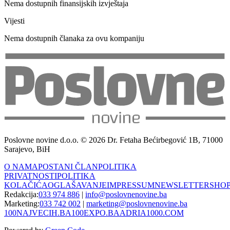
Nema dostupnih finansijskih izvještaja
Vijesti
Nema dostupnih članaka za ovu kompaniju
Poslovne novine d.o.o. © 2026 Dr. Fetaha Bećirbegović 1B, 71000
Sarajevo, BiH
O NAMA
POSTANI ČLAN
POLITIKA
PRIVATNOSTI
POLITIKA
KOLAČIĆA
OGLAŠAVANJE
IMPRESSUM
NEWSLETTER
SHO
Redakcija:
033 974 886
|
info@poslovnenovine.ba
Marketing:
033 742 002
|
marketing@poslovnenovine.ba
100NAJVECIH.BA
100EXPO.BA
ADRIA1000.COM