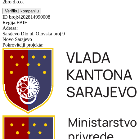
2bro d.o.o.
Verifikuj kompaniju
ID broj:
4202814990008
Regija:
FBIH
Adresa:
Sarajevo Dio ul. Olovska broj 9
Novo Sarajevo
Pokrovitelji projekta: