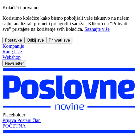
Kolačići i privatnost
Koristimo kolačiće kako bismo poboljšali vaše iskustvo na našem
sajtu, analizirali promet i prilagodili sadržaj. Klikom na "Prihvati
sve" pristajete na korištenje svih kolačića.
Saznajte više
Postavke
Odbij sve
Prihvati sve
Kompanije
Rang liste
Webshop
Newsletter
Placeholder
Prijava
Postani član
POČETNA