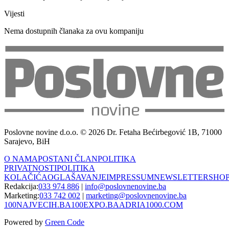
Vijesti
Nema dostupnih članaka za ovu kompaniju
Poslovne novine d.o.o. © 2026 Dr. Fetaha Bećirbegović 1B, 71000
Sarajevo, BiH
O NAMA
POSTANI ČLAN
POLITIKA
PRIVATNOSTI
POLITIKA
KOLAČIĆA
OGLAŠAVANJE
IMPRESSUM
NEWSLETTER
SHO
Redakcija:
033 974 886
|
info@poslovnenovine.ba
Marketing:
033 742 002
|
marketing@poslovnenovine.ba
100NAJVECIH.BA
100EXPO.BA
ADRIA1000.COM
Powered by
Green Code