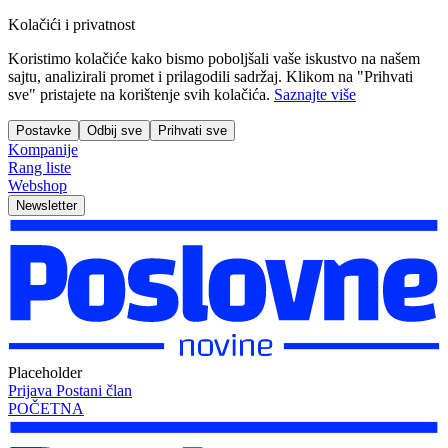
Kolačići i privatnost
Koristimo kolačiće kako bismo poboljšali vaše iskustvo na našem
sajtu, analizirali promet i prilagodili sadržaj. Klikom na "Prihvati
sve" pristajete na korištenje svih kolačića.
Saznajte više
Postavke
Odbij sve
Prihvati sve
Kompanije
Rang liste
Webshop
Newsletter
Placeholder
Prijava
Postani član
POČETNA