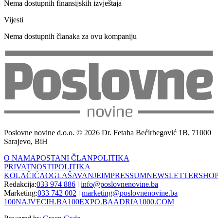
Nema dostupnih finansijskih izvještaja
Vijesti
Nema dostupnih članaka za ovu kompaniju
Poslovne novine d.o.o. © 2026 Dr. Fetaha Bećirbegović 1B, 71000
Sarajevo, BiH
O NAMA
POSTANI ČLAN
POLITIKA
PRIVATNOSTI
POLITIKA
KOLAČIĆA
OGLAŠAVANJE
IMPRESSUM
NEWSLETTER
SHO
Redakcija:
033 974 886
|
info@poslovnenovine.ba
Marketing:
033 742 002
|
marketing@poslovnenovine.ba
100NAJVECIH.BA
100EXPO.BA
ADRIA1000.COM