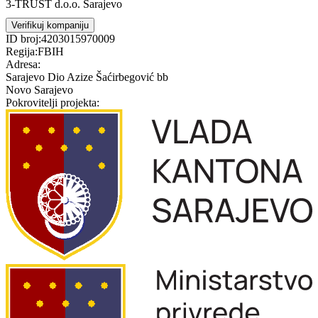
3-TRUST d.o.o. Sarajevo
Verifikuj kompaniju
ID broj:
4203015970009
Regija:
FBIH
Adresa:
Sarajevo Dio Azize Šaćirbegović bb
Novo Sarajevo
Pokrovitelji projekta: