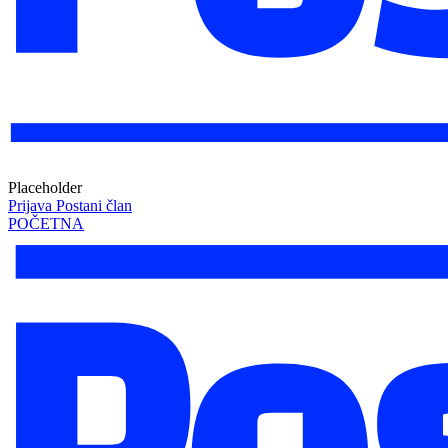
Placeholder
Prijava
Postani član
POČETNA