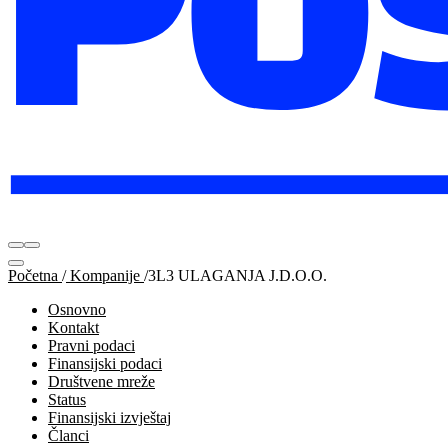
Početna
/
Kompanije
/
3L3 ULAGANJA J.D.O.O.
Osnovno
Kontakt
Pravni podaci
Finansijski podaci
Društvene mreže
Status
Finansijski izvještaj
Članci