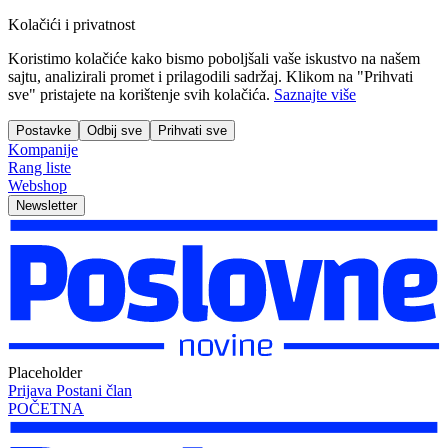
Kolačići i privatnost
Koristimo kolačiće kako bismo poboljšali vaše iskustvo na našem
sajtu, analizirali promet i prilagodili sadržaj. Klikom na "Prihvati
sve" pristajete na korištenje svih kolačića.
Saznajte više
Postavke
Odbij sve
Prihvati sve
Kompanije
Rang liste
Webshop
Newsletter
Placeholder
Prijava
Postani član
POČETNA