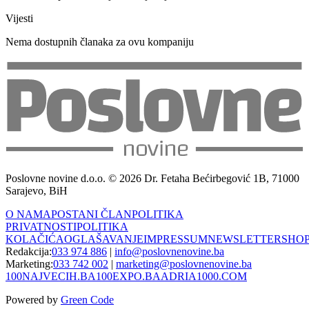
Vijesti
Nema dostupnih članaka za ovu kompaniju
Poslovne novine d.o.o. © 2026 Dr. Fetaha Bećirbegović 1B, 71000
Sarajevo, BiH
O NAMA
POSTANI ČLAN
POLITIKA
PRIVATNOSTI
POLITIKA
KOLAČIĆA
OGLAŠAVANJE
IMPRESSUM
NEWSLETTER
SHO
Redakcija:
033 974 886
|
info@poslovnenovine.ba
Marketing:
033 742 002
|
marketing@poslovnenovine.ba
100NAJVECIH.BA
100EXPO.BA
ADRIA1000.COM
Powered by
Green Code