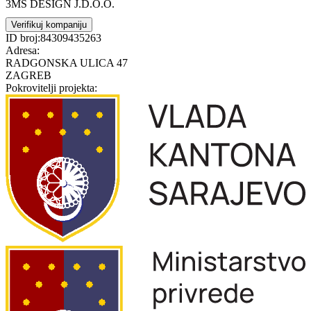
3MS DESIGN J.D.O.O.
Verifikuj kompaniju
ID broj:
84309435263
Adresa:
RADGONSKA ULICA 47
ZAGREB
Pokrovitelji projekta: