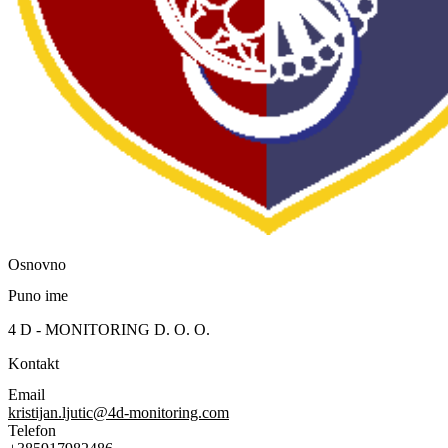
Osnovno
Puno ime
4 D - MONITORING D. O. O.
Kontakt
Email
kristijan.ljutic@4d-monitoring.com
Telefon