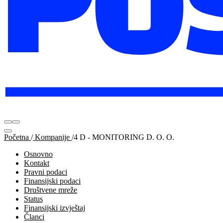
Početna
/
Kompanije
/
4 D - MONITORING D. O. O.
Osnovno
Kontakt
Pravni podaci
Finansijski podaci
Društvene mreže
Status
Finansijski izvještaj
Članci