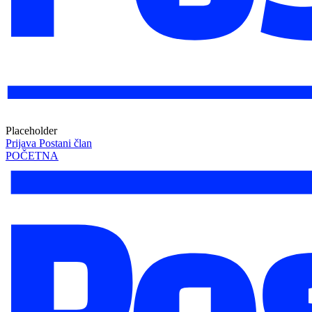
Placeholder
Prijava
Postani član
POČETNA