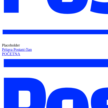
Placeholder
Prijava
Postani član
POČETNA