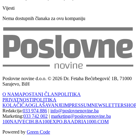
Vijesti
Nema dostupnih članaka za ovu kompaniju
Poslovne novine d.o.o. © 2026 Dr. Fetaha Bećirbegović 1B, 71000
Sarajevo, BiH
O NAMA
POSTANI ČLAN
POLITIKA
PRIVATNOSTI
POLITIKA
KOLAČIĆA
OGLAŠAVANJE
IMPRESSUM
NEWSLETTER
SHO
Redakcija:
033 974 886
|
info@poslovnenovine.ba
Marketing:
033 742 002
|
marketing@poslovnenovine.ba
100NAJVECIH.BA
100EXPO.BA
ADRIA1000.COM
Powered by
Green Code