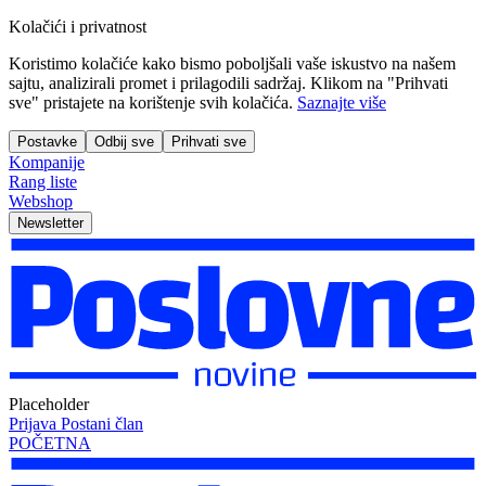
Kolačići i privatnost
Koristimo kolačiće kako bismo poboljšali vaše iskustvo na našem
sajtu, analizirali promet i prilagodili sadržaj. Klikom na "Prihvati
sve" pristajete na korištenje svih kolačića.
Saznajte više
Postavke
Odbij sve
Prihvati sve
Kompanije
Rang liste
Webshop
Newsletter
Placeholder
Prijava
Postani član
POČETNA