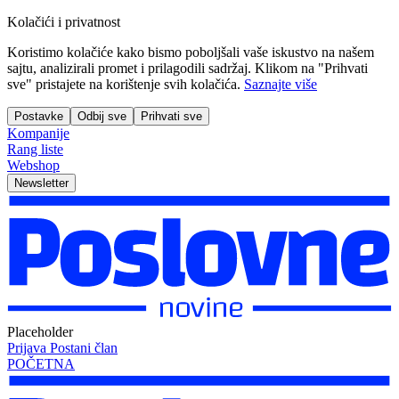
Kolačići i privatnost
Koristimo kolačiće kako bismo poboljšali vaše iskustvo na našem
sajtu, analizirali promet i prilagodili sadržaj. Klikom na "Prihvati
sve" pristajete na korištenje svih kolačića.
Saznajte više
Postavke
Odbij sve
Prihvati sve
Kompanije
Rang liste
Webshop
Newsletter
Placeholder
Prijava
Postani član
POČETNA