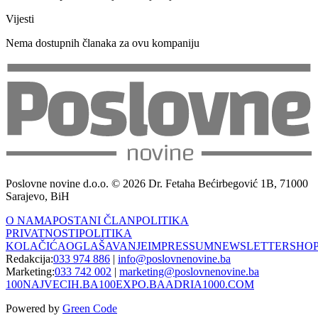
Vijesti
Nema dostupnih članaka za ovu kompaniju
Poslovne novine d.o.o. © 2026 Dr. Fetaha Bećirbegović 1B, 71000
Sarajevo, BiH
O NAMA
POSTANI ČLAN
POLITIKA
PRIVATNOSTI
POLITIKA
KOLAČIĆA
OGLAŠAVANJE
IMPRESSUM
NEWSLETTER
SHO
Redakcija:
033 974 886
|
info@poslovnenovine.ba
Marketing:
033 742 002
|
marketing@poslovnenovine.ba
100NAJVECIH.BA
100EXPO.BA
ADRIA1000.COM
Powered by
Green Code