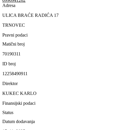
0996941262
Adresa
ULICA BRAĆE RADIĆA 17
TRNOVEC
Pravni podaci
Matični broj
70190311
ID broj
12258490911
Direktor
KUKEC KARLO
Finansijski podaci
Status
Datum dodavanja