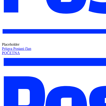
Placeholder
Prijava
Postani član
POČETNA