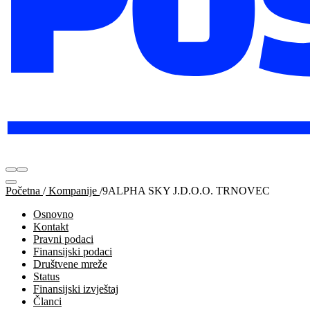
Početna
/
Kompanije
/
9ALPHA SKY J.D.O.O. TRNOVEC
Osnovno
Kontakt
Pravni podaci
Finansijski podaci
Društvene mreže
Status
Finansijski izvještaj
Članci