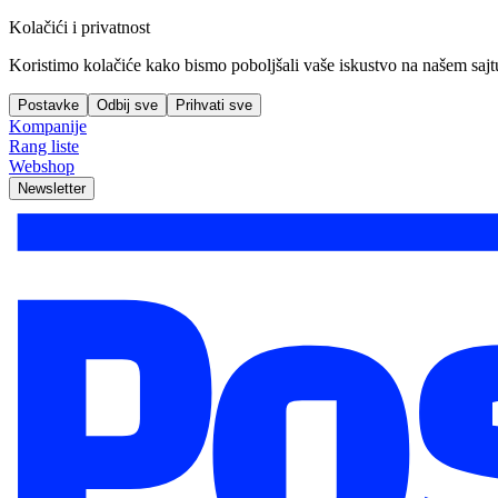
Kolačići i privatnost
Koristimo kolačiće kako bismo poboljšali vaše iskustvo na našem sajtu, 
Postavke
Odbij sve
Prihvati sve
Kompanije
Rang liste
Webshop
Newsletter