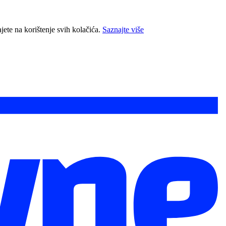
jete na korištenje svih kolačića.
Saznajte više