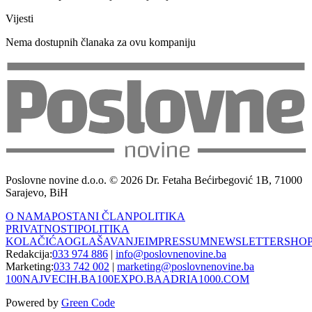
Vijesti
Nema dostupnih članaka za ovu kompaniju
Poslovne novine d.o.o. © 2026 Dr. Fetaha Bećirbegović 1B, 71000
Sarajevo, BiH
O NAMA
POSTANI ČLAN
POLITIKA
PRIVATNOSTI
POLITIKA
KOLAČIĆA
OGLAŠAVANJE
IMPRESSUM
NEWSLETTER
SHO
Redakcija:
033 974 886
|
info@poslovnenovine.ba
Marketing:
033 742 002
|
marketing@poslovnenovine.ba
100NAJVECIH.BA
100EXPO.BA
ADRIA1000.COM
Powered by
Green Code