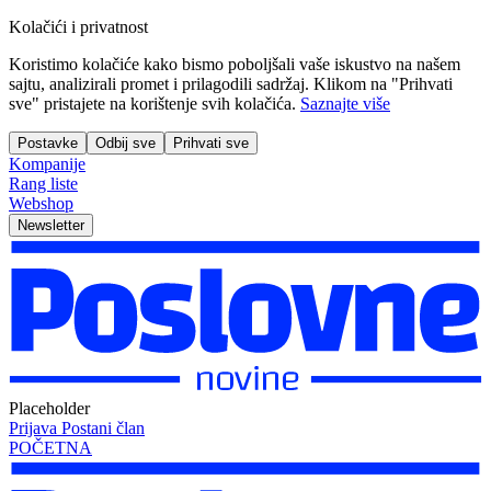
Kolačići i privatnost
Koristimo kolačiće kako bismo poboljšali vaše iskustvo na našem
sajtu, analizirali promet i prilagodili sadržaj. Klikom na "Prihvati
sve" pristajete na korištenje svih kolačića.
Saznajte više
Postavke
Odbij sve
Prihvati sve
Kompanije
Rang liste
Webshop
Newsletter
Placeholder
Prijava
Postani član
POČETNA