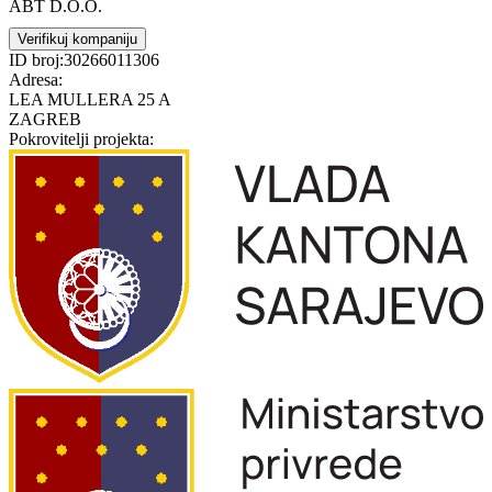
ABT D.O.O.
Verifikuj kompaniju
ID broj:
30266011306
Adresa:
LEA MULLERA 25 A
ZAGREB
Pokrovitelji projekta: