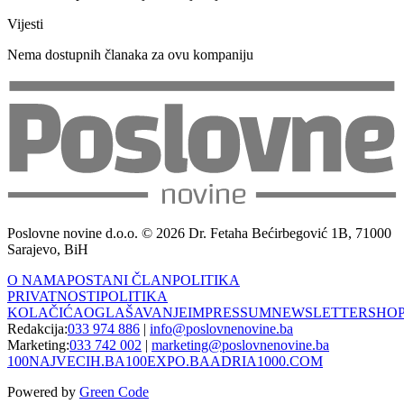
Vijesti
Nema dostupnih članaka za ovu kompaniju
Poslovne novine d.o.o. © 2026 Dr. Fetaha Bećirbegović 1B, 71000
Sarajevo, BiH
O NAMA
POSTANI ČLAN
POLITIKA
PRIVATNOSTI
POLITIKA
KOLAČIĆA
OGLAŠAVANJE
IMPRESSUM
NEWSLETTER
SHO
Redakcija:
033 974 886
|
info@poslovnenovine.ba
Marketing:
033 742 002
|
marketing@poslovnenovine.ba
100NAJVECIH.BA
100EXPO.BA
ADRIA1000.COM
Powered by
Green Code