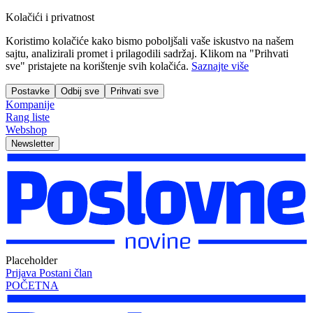
Kolačići i privatnost
Koristimo kolačiće kako bismo poboljšali vaše iskustvo na našem
sajtu, analizirali promet i prilagodili sadržaj. Klikom na "Prihvati
sve" pristajete na korištenje svih kolačića.
Saznajte više
Postavke
Odbij sve
Prihvati sve
Kompanije
Rang liste
Webshop
Newsletter
Placeholder
Prijava
Postani član
POČETNA