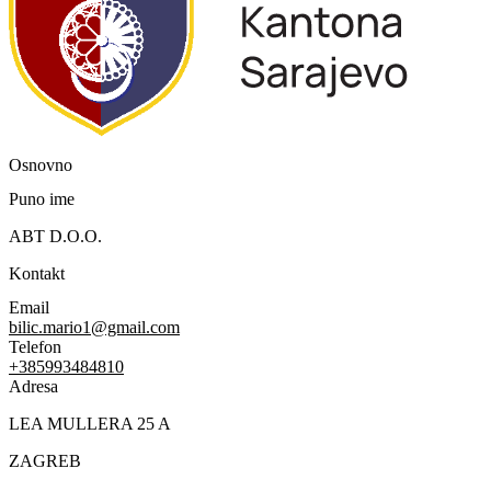
Osnovno
Puno ime
ABT D.O.O.
Kontakt
Email
bilic.mario1@gmail.com
Telefon
+385993484810
Adresa
LEA MULLERA 25 A
ZAGREB