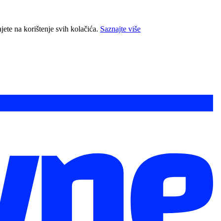
jete na korištenje svih kolačića.
Saznajte više