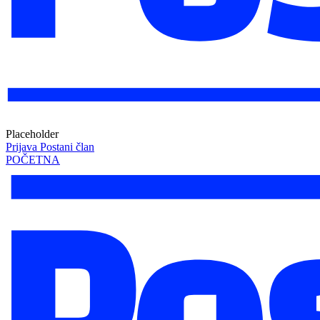
Placeholder
Prijava
Postani član
POČETNA