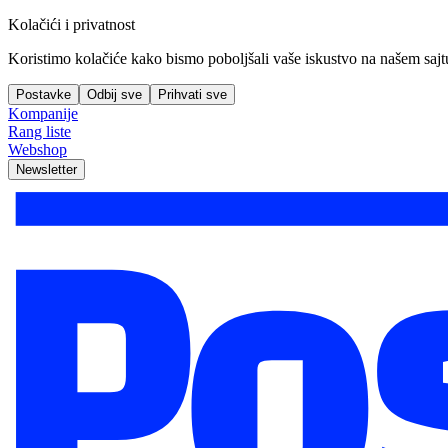
Kolačići i privatnost
Koristimo kolačiće kako bismo poboljšali vaše iskustvo na našem sajtu, 
Postavke
Odbij sve
Prihvati sve
Kompanije
Rang liste
Webshop
Newsletter