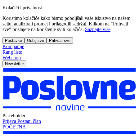
Kolačići i privatnost
Koristimo kolačiće kako bismo poboljšali vaše iskustvo na našem
sajtu, analizirali promet i prilagodili sadržaj. Klikom na "Prihvati
sve" pristajete na korištenje svih kolačića.
Saznajte više
Postavke
Odbij sve
Prihvati sve
Kompanije
Rang liste
Webshop
Newsletter
Placeholder
Prijava
Postani član
POČETNA