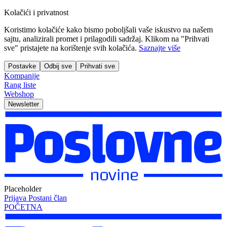
Kolačići i privatnost
Koristimo kolačiće kako bismo poboljšali vaše iskustvo na našem
sajtu, analizirali promet i prilagodili sadržaj. Klikom na "Prihvati
sve" pristajete na korištenje svih kolačića.
Saznajte više
Postavke
Odbij sve
Prihvati sve
Kompanije
Rang liste
Webshop
Newsletter
Placeholder
Prijava
Postani član
POČETNA