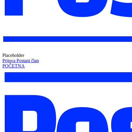
Placeholder
Prijava
Postani član
POČETNA