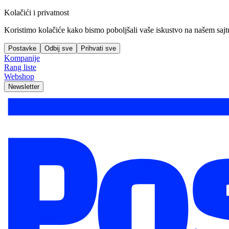
Kolačići i privatnost
Koristimo kolačiće kako bismo poboljšali vaše iskustvo na našem sajtu, 
Postavke
Odbij sve
Prihvati sve
Kompanije
Rang liste
Webshop
Newsletter