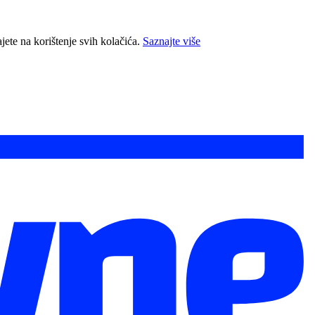
jete na korištenje svih kolačića.
Saznajte više