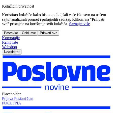
Kolačići i privatnost
Koristimo kolačiće kako bismo poboljšali vaše iskustvo na našem
sajtu, analizirali promet i prilagodili sadržaj. Klikom na "Prihvati
sve" pristajete na korištenje svih kolačića.
Saznajte više
Postavke
Odbij sve
Prihvati sve
Kompanije
Rang liste
Webshop
Newsletter
Placeholder
Prijava
Postani član
POČETNA